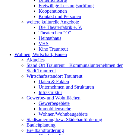
Unterrichtsorte
Freiwillige Leistungsprüfung
Kooperationen
Kontakt und Personen
weitere kulturelle Angebote
Die Theaterfabrik e. V.
Theaterchen “O”
Heimathaus
VHS
Kino Traunreut
Wohnen, Wirtschaft, Bauen
Aktuelles
Stand Ort Traunreut – Kommunalunternehmen der
Stadt Traunreut
Wirtschaftsstandort Traunreut
Daten & Fakten
Unternehmen und Strukturen
Infrastruktur
Gewerbe- und Wohnflächen
Gewerbegebiete
Immobiliensuche
Wohnen/Wohnbaugebiete
Stadtsanierung bzw. Städebauförderung
Bauleitplanung
Breitbandförderung