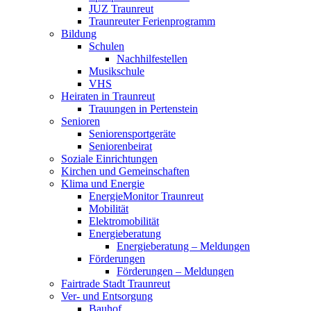
JUZ Traunreut
Traunreuter Ferienprogramm
Bildung
Schulen
Nachhilfestellen
Musikschule
VHS
Heiraten in Traunreut
Trauungen in Pertenstein
Senioren
Seniorensportgeräte
Seniorenbeirat
Soziale Einrichtungen
Kirchen und Gemeinschaften
Klima und Energie
EnergieMonitor Traunreut
Mobilität
Elektromobilität
Energieberatung
Energieberatung – Meldungen
Förderungen
Förderungen – Meldungen
Fairtrade Stadt Traunreut
Ver- und Entsorgung
Bauhof