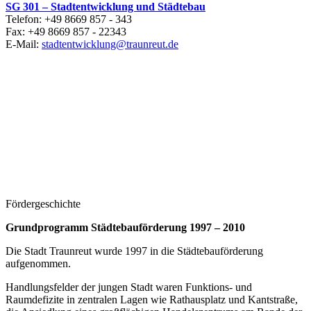
SG 301 – Stadtentwicklung und Städtebau
Telefon: +49 8669 857 - 343
Fax: +49 8669 857 - 22343
E-Mail:
stadtentwicklung@traunreut.de
N-V-O Nuyken von Oefele Architekten BDA und
Stadtplaner Partnerschaftsgesellschaft mbB
Dipl. Arch. ETH Clemens Nuyken
Winzererstrasse 44
80797 München
Tel.: +49 89 69 31 98 30
Web:
www.n-v-o.com
office @ n-v-o.com
Fördergeschichte
Grundprogramm Städtebauförderung 1997 – 2010
Die Stadt Traunreut wurde 1997 in die Städtebauförderung
aufgenommen.
Handlungsfelder der jungen Stadt waren Funktions- und
Raumdefizite in zentralen Lagen wie Rathausplatz und Kantstraße,