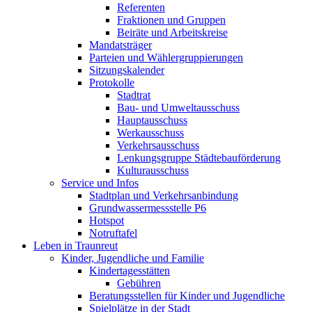
Referenten
Fraktionen und Gruppen
Beiräte und Arbeitskreise
Mandatsträger
Parteien und Wählergruppierungen
Sitzungskalender
Protokolle
Stadtrat
Bau- und Umweltausschuss
Hauptausschuss
Werkausschuss
Verkehrsausschuss
Lenkungsgruppe Städtebauförderung
Kulturausschuss
Service und Infos
Stadtplan und Verkehrsanbindung
Grundwassermessstelle P6
Hotspot
Notruftafel
Leben in Traunreut
Kinder, Jugendliche und Familie
Kindertagesstätten
Gebühren
Beratungsstellen für Kinder und Jugendliche
Spielplätze in der Stadt