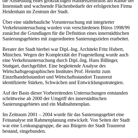
die Ansiedlung eines großflächigen Handelszentrums am Rande der
Innenstadt und wachsende Flächenbedarfe der erfolgreichen Firma
Heidenhain im Zentrum der Stadt.
Über eine städtebauliche Voruntersuchung mit integrierter
Verkehrsuntersuchung wurden von verschiedenen Büros 1998/99
zunächst die Grundlagen für die Definition eines innerstädtischen
Sanierungsgebietes mit zugeordneten Sanierungszielen erarbeitet.
Berater der Stadt hierbei war Dipl.-Ing. Architekt Fritz Hubert,
München. Wegen der Komplexität der Fragestellung wurde auch
eine Verkehrsuntersuchung durch Dipl.-Ing. Hans Billinger,
Stuttgart, durchgeführt. Eine begleitende Analyse des
Wirtschaftsgeographischen Institutes Prof. Heinritz zum
Einzelhandelsstandort und Wirtschaftsstandort Traunreut
identifizierte Stärken, Schwächen und Entwicklungsstrategien.
Auf der Basis dieser Vorbereitenden Untersuchungen entstanden
schrittweise ab 2000 der Umgriff des innerstädtischen
Sanierungsgebietes und ein Maßnahmenplan.
Im Zeitraum 2001 – 2004 wurde für das Sanierungsgebiet eine
Feinanalyse mit Rahmenplanung entwickelt. Von Seiten der Stadt
war eine Lenkungsgruppe, die aus Bürgern der Stadt Traunreut
bestand, eingebunden.