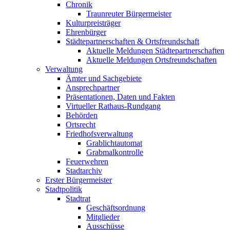
Chronik
Traunreuter Bürgermeister
Kulturpreisträger
Ehrenbürger
Städtepartnerschaften & Ortsfreundschaft
Aktuelle Meldungen Städtepartnerschaften
Aktuelle Meldungen Ortsfreundschaften
Verwaltung
Ämter und Sachgebiete
Ansprechpartner
Präsentationen, Daten und Fakten
Virtueller Rathaus-Rundgang
Behörden
Ortsrecht
Friedhofsverwaltung
Grablichtautomat
Grabmalkontrolle
Feuerwehren
Stadtarchiv
Erster Bürgermeister
Stadtpolitik
Stadtrat
Geschäftsordnung
Mitglieder
Ausschüsse