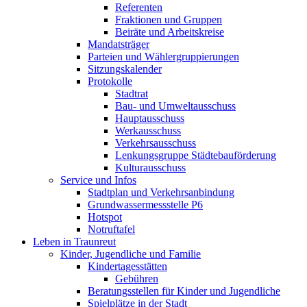
Referenten
Fraktionen und Gruppen
Beiräte und Arbeitskreise
Mandatsträger
Parteien und Wählergruppierungen
Sitzungskalender
Protokolle
Stadtrat
Bau- und Umweltausschuss
Hauptausschuss
Werkausschuss
Verkehrsausschuss
Lenkungsgruppe Städtebauförderung
Kulturausschuss
Service und Infos
Stadtplan und Verkehrsanbindung
Grundwassermessstelle P6
Hotspot
Notruftafel
Leben in Traunreut
Kinder, Jugendliche und Familie
Kindertagesstätten
Gebühren
Beratungsstellen für Kinder und Jugendliche
Spielplätze in der Stadt