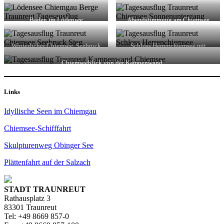
Baden im Lödensee
Abendstimmung am Chiemsee
Winterlicher Chiemsee, Seebruck
Schloss Herrenchiemsee mit
Brunnen
Chiemseeblick von der Kampenwand
Links
Idyllische Seen im Chiemgau
Chiemsee-Schifffahrt
Skulpturenweg Obinger See
Plättenfahrt auf der Salzach
STADT TRAUNREUT
Rathausplatz 3
83301 Traunreut
Tel: +49 8669 857-0