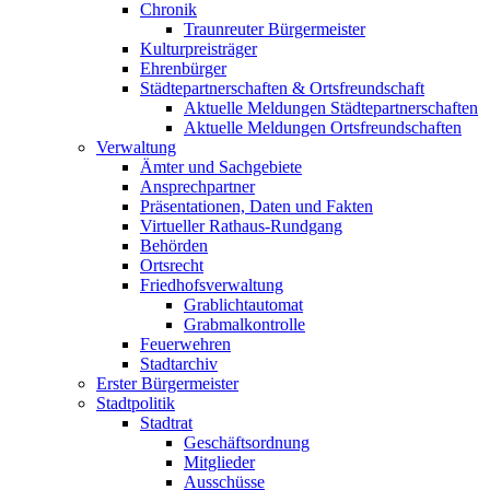
Chronik
Traunreuter Bürgermeister
Kulturpreisträger
Ehrenbürger
Städtepartnerschaften & Ortsfreundschaft
Aktuelle Meldungen Städtepartnerschaften
Aktuelle Meldungen Ortsfreundschaften
Verwaltung
Ämter und Sachgebiete
Ansprechpartner
Präsentationen, Daten und Fakten
Virtueller Rathaus-Rundgang
Behörden
Ortsrecht
Friedhofsverwaltung
Grablichtautomat
Grabmalkontrolle
Feuerwehren
Stadtarchiv
Erster Bürgermeister
Stadtpolitik
Stadtrat
Geschäftsordnung
Mitglieder
Ausschüsse