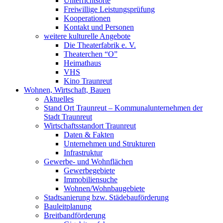
Unterrichtsorte
Freiwillige Leistungsprüfung
Kooperationen
Kontakt und Personen
weitere kulturelle Angebote
Die Theaterfabrik e. V.
Theaterchen “O”
Heimathaus
VHS
Kino Traunreut
Wohnen, Wirtschaft, Bauen
Aktuelles
Stand Ort Traunreut – Kommunalunternehmen der
Stadt Traunreut
Wirtschaftsstandort Traunreut
Daten & Fakten
Unternehmen und Strukturen
Infrastruktur
Gewerbe- und Wohnflächen
Gewerbegebiete
Immobiliensuche
Wohnen/Wohnbaugebiete
Stadtsanierung bzw. Städebauförderung
Bauleitplanung
Breitbandförderung