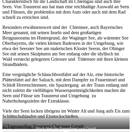
Charakteristisch für die Landschaft im Chiemgau sind auch ihre
Seen. Von Traunreut aus hat man eine reichhaltige Auswahl an Seen
und Flüssen, die problemlos mit dem Auto oder auch mit dem Rad
schnell zu erreichen sind.
Besonders erwähnenswert sind der Chiemsee, auch Bayerisches
Meer genannt, mit seinen Inseln und dem großartigen
Bergpanorama im Hintergrund, der Waginger See, als wärmster See
Oberbayerns, die vielen kleinen Badeseen in der Umgebung, wie
etwa der Seeoner See am malerischen Kloster Seeon, der Obinger
See mit seinen Skulpturen am See entlang oder die idyllisch im
Wald versteckt gelegenen Griessee und Tüttensee mit ihren kleinen
Strandbädern.
Eine vergnügliche Schlauchbootfahrt auf der Alz, eine historische
Plättenfahrt auf der Salzach, mit dem Dampfer zu Fraueninsel und
Schloß Herrenchiemsee, ein Spaziergang an der Traun entlang und
nicht zuletzt die vielfältigen Wassersportmöglichkeiten machen die
Seen und Flüsse um Traunreut und Umgebung zu
Naherholungszielen der Extraklasse.
Viele der Seen locken übrigens im Winter Alt und Jung aufs Eis zum
Schlittschuhlaufen und Eisstockschießen.
Blick über die Fraueninsel von Gstadt