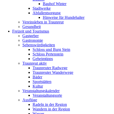
Bauhof Winter
Stadtwerke
Abfallentsorgung
Hinweise für Hundehalter
Vereinsleben in Traunreut
Gesundheit
Freizeit und Tourismus
Gastgeber
Gastronomie
Sehenswürdigkeiten
Schloss und Burg Stein
Schloss Pertenstein
Geheimtipps
Traunreut aktiv
Traunreuter Radwege
Traunreuter Wanderwege
Bäder
Sportstätten
Kultur
Veranstaltungskalender
Veranstaltungsorte
Ausflüge
Radeln in der Region
Wandern in der Region
Wasser