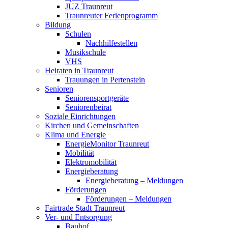
JUZ Traunreut
Traunreuter Ferienprogramm
Bildung
Schulen
Nachhilfestellen
Musikschule
VHS
Heiraten in Traunreut
Trauungen in Pertenstein
Senioren
Seniorensportgeräte
Seniorenbeirat
Soziale Einrichtungen
Kirchen und Gemeinschaften
Klima und Energie
EnergieMonitor Traunreut
Mobilität
Elektromobilität
Energieberatung
Energieberatung – Meldungen
Förderungen
Förderungen – Meldungen
Fairtrade Stadt Traunreut
Ver- und Entsorgung
Bauhof