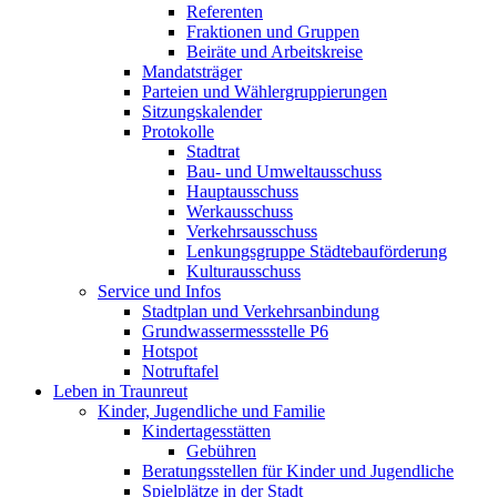
Referenten
Fraktionen und Gruppen
Beiräte und Arbeitskreise
Mandatsträger
Parteien und Wählergruppierungen
Sitzungskalender
Protokolle
Stadtrat
Bau- und Umweltausschuss
Hauptausschuss
Werkausschuss
Verkehrsausschuss
Lenkungsgruppe Städtebauförderung
Kulturausschuss
Service und Infos
Stadtplan und Verkehrsanbindung
Grundwassermessstelle P6
Hotspot
Notruftafel
Leben in Traunreut
Kinder, Jugendliche und Familie
Kindertagesstätten
Gebühren
Beratungsstellen für Kinder und Jugendliche
Spielplätze in der Stadt