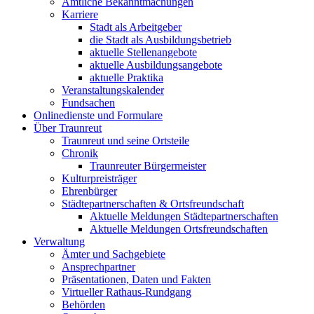
Amtliche Bekanntmachungen
Karriere
Stadt als Arbeitgeber
die Stadt als Ausbildungsbetrieb
aktuelle Stellenangebote
aktuelle Ausbildungsangebote
aktuelle Praktika
Veranstaltungskalender
Fundsachen
Onlinedienste und Formulare
Über Traunreut
Traunreut und seine Ortsteile
Chronik
Traunreuter Bürgermeister
Kulturpreisträger
Ehrenbürger
Städtepartnerschaften & Ortsfreundschaft
Aktuelle Meldungen Städtepartnerschaften
Aktuelle Meldungen Ortsfreundschaften
Verwaltung
Ämter und Sachgebiete
Ansprechpartner
Präsentationen, Daten und Fakten
Virtueller Rathaus-Rundgang
Behörden