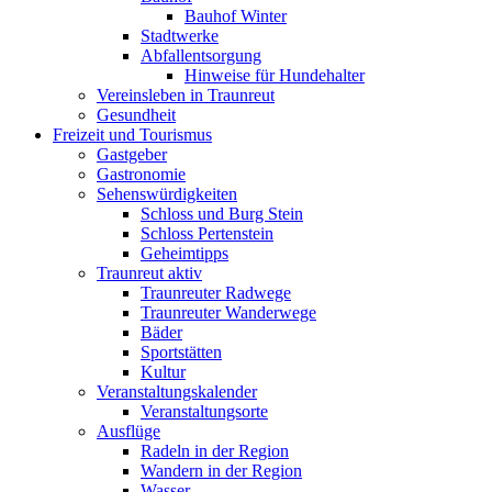
Bauhof Winter
Stadtwerke
Abfallentsorgung
Hinweise für Hundehalter
Vereinsleben in Traunreut
Gesundheit
Freizeit und Tourismus
Gastgeber
Gastronomie
Sehenswürdigkeiten
Schloss und Burg Stein
Schloss Pertenstein
Geheimtipps
Traunreut aktiv
Traunreuter Radwege
Traunreuter Wanderwege
Bäder
Sportstätten
Kultur
Veranstaltungskalender
Veranstaltungsorte
Ausflüge
Radeln in der Region
Wandern in der Region
Wasser