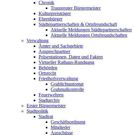
Chronik
Traunreuter Bürgermeister
Kulturpreisträger
Ehrenbürger
Städtepartnerschaften & Ortsfreundschaft
Aktuelle Meldungen Städtepartnerschaften
Aktuelle Meldungen Ortsfreundschaften
Verwaltung
Ämter und Sachgebiete
Ansprechpartner
Präsentationen, Daten und Fakten
Virtueller Rathaus-Rundgang
Behörden
Ortsrecht
Friedhofsverwaltung
Grablichtautomat
Grabmalkontrolle
Feuerwehren
Stadtarchiv
Erster Bürgermeister
Stadtpolitik
Stadtrat
Geschäftsordnung
Mitglieder
Ausschüsse