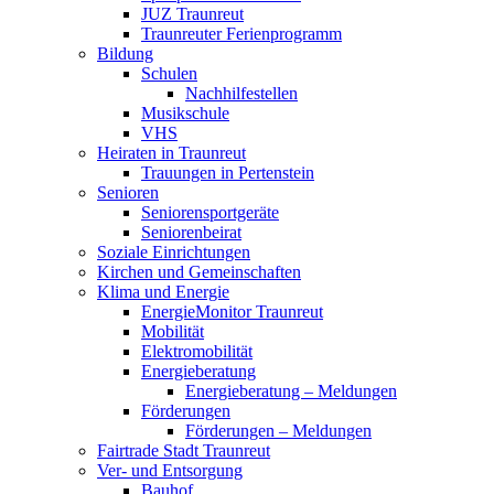
JUZ Traunreut
Traunreuter Ferienprogramm
Bildung
Schulen
Nachhilfestellen
Musikschule
VHS
Heiraten in Traunreut
Trauungen in Pertenstein
Senioren
Seniorensportgeräte
Seniorenbeirat
Soziale Einrichtungen
Kirchen und Gemeinschaften
Klima und Energie
EnergieMonitor Traunreut
Mobilität
Elektromobilität
Energieberatung
Energieberatung – Meldungen
Förderungen
Förderungen – Meldungen
Fairtrade Stadt Traunreut
Ver- und Entsorgung
Bauhof