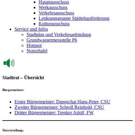
Hauptausschuss
Werkausschuss
Verkehrsausschuss
Lenkungsgruppe Städtebauförderung
Kulturausschuss
Service und Infos
Stadtplan und Verkehrsanbindung
Grundwassermessstelle P6
Hotspot
Notruftafel
Stadtrat – Übersicht
Bürgermeister:
Erster Bürgermeister: Dangschat Hans-Peter, CSU
Zweiter Bürgermeister: Schroll Reinhold, CSU
Dritter Bürgermeister: Trenker Adolf, FW
Sitzverteilung: