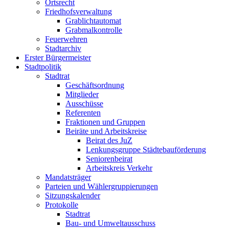
Ortsrecht
Friedhofsverwaltung
Grablichtautomat
Grabmalkontrolle
Feuerwehren
Stadtarchiv
Erster Bürgermeister
Stadtpolitik
Stadtrat
Geschäftsordnung
Mitglieder
Ausschüsse
Referenten
Fraktionen und Gruppen
Beiräte und Arbeitskreise
Beirat des JuZ
Lenkungsgruppe Städtebauförderung
Seniorenbeirat
Arbeitskreis Verkehr
Mandatsträger
Parteien und Wählergruppierungen
Sitzungskalender
Protokolle
Stadtrat
Bau- und Umweltausschuss