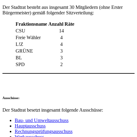
Der Stadtrat besteht aus insgesamt 30 Mitgliedern (ohne Erster
Bürgermeister) gemäß folgender Sitzverteilung:
Fraktionsname
Anzahl Räte
CSU
14
Freie Wähler
4
L!Z
4
GRÜNE
3
BL
3
SPD
2
Ausschüsse:
Der Stadtrat besetzt insgesamt folgende Ausschüsse:
Bau- und Umweltausschuss
Hauptausschuss
Rechnungsprüfungsausschuss
Werkausschuss