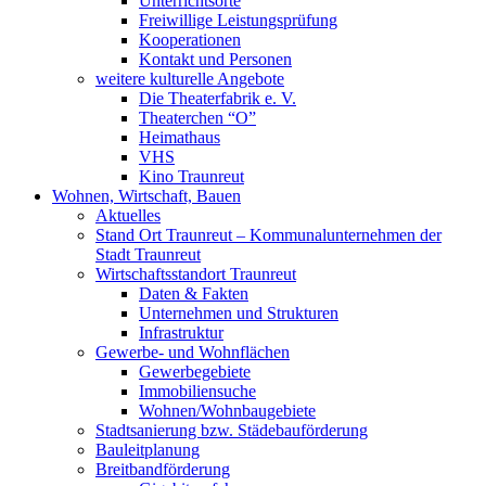
Unterrichtsorte
Freiwillige Leistungsprüfung
Kooperationen
Kontakt und Personen
weitere kulturelle Angebote
Die Theaterfabrik e. V.
Theaterchen “O”
Heimathaus
VHS
Kino Traunreut
Wohnen, Wirtschaft, Bauen
Aktuelles
Stand Ort Traunreut – Kommunalunternehmen der
Stadt Traunreut
Wirtschaftsstandort Traunreut
Daten & Fakten
Unternehmen und Strukturen
Infrastruktur
Gewerbe- und Wohnflächen
Gewerbegebiete
Immobiliensuche
Wohnen/Wohnbaugebiete
Stadtsanierung bzw. Städebauförderung
Bauleitplanung
Breitbandförderung