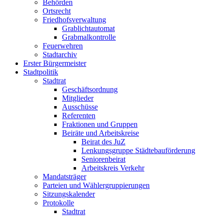
Behörden
Ortsrecht
Friedhofsverwaltung
Grablichtautomat
Grabmalkontrolle
Feuerwehren
Stadtarchiv
Erster Bürgermeister
Stadtpolitik
Stadtrat
Geschäftsordnung
Mitglieder
Ausschüsse
Referenten
Fraktionen und Gruppen
Beiräte und Arbeitskreise
Beirat des JuZ
Lenkungsgruppe Städtebauförderung
Seniorenbeirat
Arbeitskreis Verkehr
Mandatsträger
Parteien und Wählergruppierungen
Sitzungskalender
Protokolle
Stadtrat