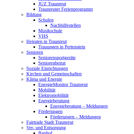
JUZ Traunreut
Traunreuter Ferienprogramm
Bildung
Schulen
Nachhilfestellen
Musikschule
VHS
Heiraten in Traunreut
Trauungen in Pertenstein
Senioren
Seniorensportgeräte
Seniorenbeirat
Soziale Einrichtungen
Kirchen und Gemeinschaften
Klima und Energie
EnergieMonitor Traunreut
Mobilität
Elektromobilität
Energieberatung
Energieberatung – Meldungen
Förderungen
Förderungen – Meldungen
Fairtrade Stadt Traunreut
Ver- und Entsorgung
Bauhof