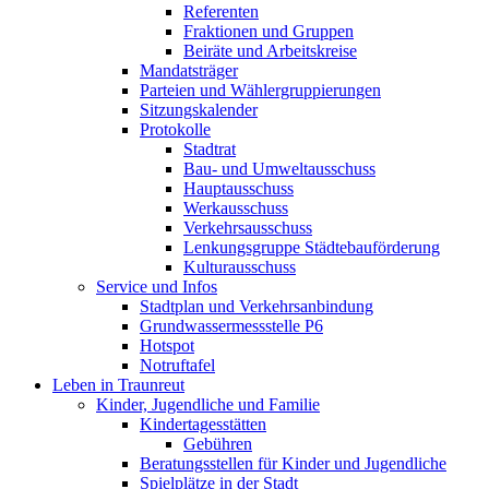
Referenten
Fraktionen und Gruppen
Beiräte und Arbeitskreise
Mandatsträger
Parteien und Wählergruppierungen
Sitzungskalender
Protokolle
Stadtrat
Bau- und Umweltausschuss
Hauptausschuss
Werkausschuss
Verkehrsausschuss
Lenkungsgruppe Städtebauförderung
Kulturausschuss
Service und Infos
Stadtplan und Verkehrsanbindung
Grundwassermessstelle P6
Hotspot
Notruftafel
Leben in Traunreut
Kinder, Jugendliche und Familie
Kindertagesstätten
Gebühren
Beratungsstellen für Kinder und Jugendliche
Spielplätze in der Stadt