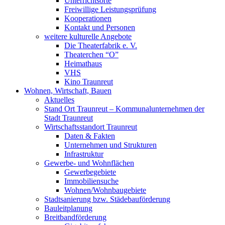
Unterrichtsorte
Freiwillige Leistungsprüfung
Kooperationen
Kontakt und Personen
weitere kulturelle Angebote
Die Theaterfabrik e. V.
Theaterchen “O”
Heimathaus
VHS
Kino Traunreut
Wohnen, Wirtschaft, Bauen
Aktuelles
Stand Ort Traunreut – Kommunalunternehmen der
Stadt Traunreut
Wirtschaftsstandort Traunreut
Daten & Fakten
Unternehmen und Strukturen
Infrastruktur
Gewerbe- und Wohnflächen
Gewerbegebiete
Immobiliensuche
Wohnen/Wohnbaugebiete
Stadtsanierung bzw. Städebauförderung
Bauleitplanung
Breitbandförderung