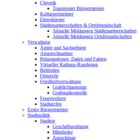
Chronik
Traunreuter Bürgermeister
Kulturpreisträger
Ehrenbürger
Städtepartnerschaften & Ortsfreundschaft
Aktuelle Meldungen Städtepartnerschaften
Aktuelle Meldungen Ortsfreundschaften
Verwaltung
Ämter und Sachgebiete
Ansprechpartner
Präsentationen, Daten und Fakten
Virtueller Rathaus-Rundgang
Behörden
Ortsrecht
Friedhofsverwaltung
Grablichtautomat
Grabmalkontrolle
Feuerwehren
Stadtarchiv
Erster Bürgermeister
Stadtpolitik
Stadtrat
Geschäftsordnung
Mitglieder
Ausschüsse