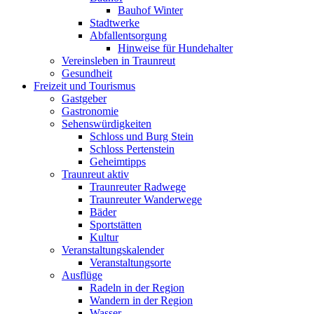
Bauhof Winter
Stadtwerke
Abfallentsorgung
Hinweise für Hundehalter
Vereinsleben in Traunreut
Gesundheit
Freizeit und Tourismus
Gastgeber
Gastronomie
Sehenswürdigkeiten
Schloss und Burg Stein
Schloss Pertenstein
Geheimtipps
Traunreut aktiv
Traunreuter Radwege
Traunreuter Wanderwege
Bäder
Sportstätten
Kultur
Veranstaltungskalender
Veranstaltungsorte
Ausflüge
Radeln in der Region
Wandern in der Region
Wasser