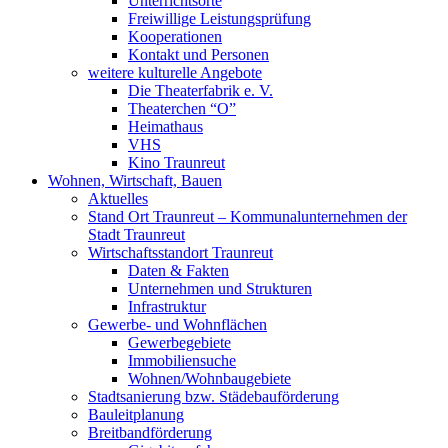
Unterrichtsorte
Freiwillige Leistungsprüfung
Kooperationen
Kontakt und Personen
weitere kulturelle Angebote
Die Theaterfabrik e. V.
Theaterchen “O”
Heimathaus
VHS
Kino Traunreut
Wohnen, Wirtschaft, Bauen
Aktuelles
Stand Ort Traunreut – Kommunalunternehmen der
Stadt Traunreut
Wirtschaftsstandort Traunreut
Daten & Fakten
Unternehmen und Strukturen
Infrastruktur
Gewerbe- und Wohnflächen
Gewerbegebiete
Immobiliensuche
Wohnen/Wohnbaugebiete
Stadtsanierung bzw. Städebauförderung
Bauleitplanung
Breitbandförderung