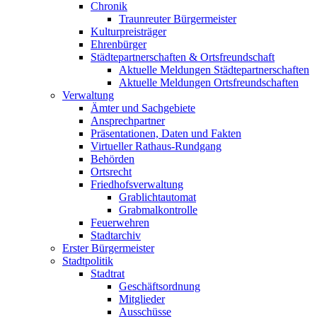
Chronik
Traunreuter Bürgermeister
Kulturpreisträger
Ehrenbürger
Städtepartnerschaften & Ortsfreundschaft
Aktuelle Meldungen Städtepartnerschaften
Aktuelle Meldungen Ortsfreundschaften
Verwaltung
Ämter und Sachgebiete
Ansprechpartner
Präsentationen, Daten und Fakten
Virtueller Rathaus-Rundgang
Behörden
Ortsrecht
Friedhofsverwaltung
Grablichtautomat
Grabmalkontrolle
Feuerwehren
Stadtarchiv
Erster Bürgermeister
Stadtpolitik
Stadtrat
Geschäftsordnung
Mitglieder
Ausschüsse