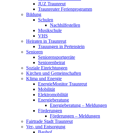
JUZ Traunreut
Traunreuter Ferienprogramm
Bildung
Schulen
Nachhilfestellen
Musikschule
VHS
Heiraten in Traunreut
Trauungen in Pertenstein
Senioren
Seniorensportgeräte
Seniorenbeirat
Soziale Einrichtungen
Kirchen und Gemeinschaften
Klima und Energie
EnergieMonitor Traunreut
Mobilität
Elektromobilität
Energieberatung
Energieberatung – Meldungen
Förderungen
Förderungen – Meldungen
Fairtrade Stadt Traunreut
Ver- und Entsorgung
Bauhof