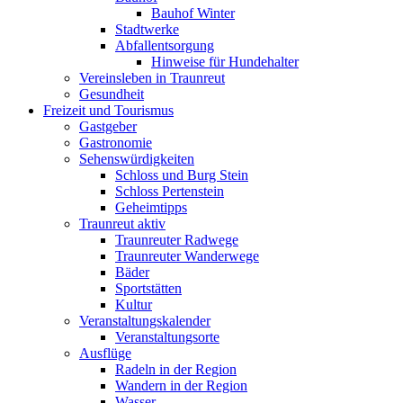
Bauhof Winter
Stadtwerke
Abfallentsorgung
Hinweise für Hundehalter
Vereinsleben in Traunreut
Gesundheit
Freizeit und Tourismus
Gastgeber
Gastronomie
Sehenswürdigkeiten
Schloss und Burg Stein
Schloss Pertenstein
Geheimtipps
Traunreut aktiv
Traunreuter Radwege
Traunreuter Wanderwege
Bäder
Sportstätten
Kultur
Veranstaltungskalender
Veranstaltungsorte
Ausflüge
Radeln in der Region
Wandern in der Region
Wasser