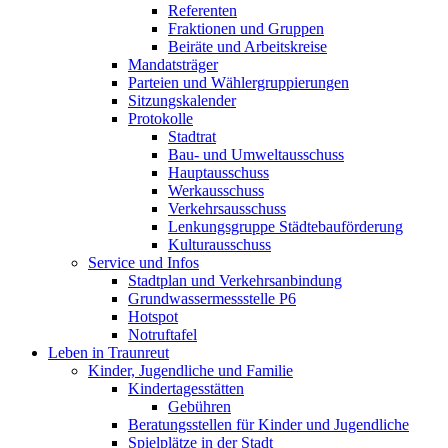
Referenten
Fraktionen und Gruppen
Beiräte und Arbeitskreise
Mandatsträger
Parteien und Wählergruppierungen
Sitzungskalender
Protokolle
Stadtrat
Bau- und Umweltausschuss
Hauptausschuss
Werkausschuss
Verkehrsausschuss
Lenkungsgruppe Städtebauförderung
Kulturausschuss
Service und Infos
Stadtplan und Verkehrsanbindung
Grundwassermessstelle P6
Hotspot
Notruftafel
Leben in Traunreut
Kinder, Jugendliche und Familie
Kindertagesstätten
Gebühren
Beratungsstellen für Kinder und Jugendliche
Spielplätze in der Stadt