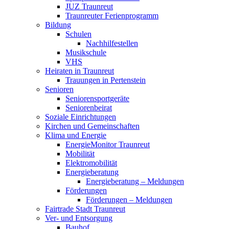
JUZ Traunreut
Traunreuter Ferienprogramm
Bildung
Schulen
Nachhilfestellen
Musikschule
VHS
Heiraten in Traunreut
Trauungen in Pertenstein
Senioren
Seniorensportgeräte
Seniorenbeirat
Soziale Einrichtungen
Kirchen und Gemeinschaften
Klima und Energie
EnergieMonitor Traunreut
Mobilität
Elektromobilität
Energieberatung
Energieberatung – Meldungen
Förderungen
Förderungen – Meldungen
Fairtrade Stadt Traunreut
Ver- und Entsorgung
Bauhof