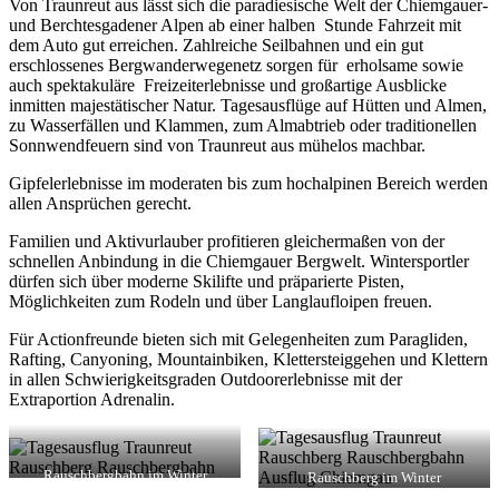
Von Traunreut aus lässt sich die paradiesische Welt der Chiemgauer-
und Berchtesgadener Alpen ab einer halben Stunde Fahrzeit mit
dem Auto gut erreichen. Zahlreiche Seilbahnen und ein gut
erschlossenes Bergwanderwegenetz sorgen für erholsame sowie
auch spektakuläre Freizeiterlebnisse und großartige Ausblicke
inmitten majestätischer Natur. Tagesausflüge auf Hütten und Almen,
zu Wasserfällen und Klammen, zum Almabtrieb oder traditionellen
Sonnwendfeuern sind von Traunreut aus mühelos machbar.
Gipfelerlebnisse im moderaten bis zum hochalpinen Bereich werden
allen Ansprüchen gerecht.
Familien und Aktivurlauber profitieren gleichermaßen von der
schnellen Anbindung in die Chiemgauer Bergwelt. Wintersportler
dürfen sich über moderne Skilifte und präparierte Pisten,
Möglichkeiten zum Rodeln und über Langlaufloipen freuen.
Für Actionfreunde bieten sich mit Gelegenheiten zum Paragliden,
Rafting, Canyoning, Mountainbiken, Klettersteiggehen und Klettern
in allen Schwierigkeitsgraden Outdoorerlebnisse mit der
Extraportion Adrenalin.
Rauschbergbahn im Winter
Rauschberg im Winter