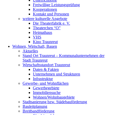
Unterrichtsorte
Freiwillige Leistungsprüfung
Kooperationen
Kontakt und Personen
weitere kulturelle Angebote
Die Theaterfabrik e. V.
Theaterchen “O”
Heimathaus
VHS
Kino Traunreut
Wohnen, Wirtschaft, Bauen
Aktuelles
Stand Ort Traunreut – Kommunalunternehmen der
Stadt Traunreut
Wirtschaftsstandort Traunreut
Daten & Fakten
Unternehmen und Strukturen
Infrastruktur
Gewerbe- und Wohnflächen
Gewerbegebiete
Immobiliensuche
Wohnen/Wohnbaugebiete
Stadtsanierung bzw. Städebauförderung
Bauleitplanung
Breitbandförderung