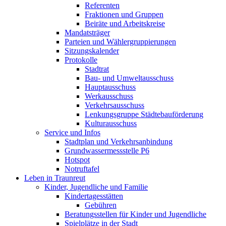
Referenten
Fraktionen und Gruppen
Beiräte und Arbeitskreise
Mandatsträger
Parteien und Wählergruppierungen
Sitzungskalender
Protokolle
Stadtrat
Bau- und Umweltausschuss
Hauptausschuss
Werkausschuss
Verkehrsausschuss
Lenkungsgruppe Städtebauförderung
Kulturausschuss
Service und Infos
Stadtplan und Verkehrsanbindung
Grundwassermessstelle P6
Hotspot
Notruftafel
Leben in Traunreut
Kinder, Jugendliche und Familie
Kindertagesstätten
Gebühren
Beratungsstellen für Kinder und Jugendliche
Spielplätze in der Stadt