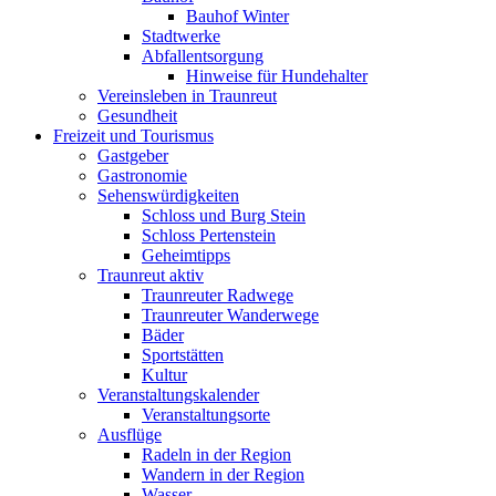
Bauhof Winter
Stadtwerke
Abfallentsorgung
Hinweise für Hundehalter
Vereinsleben in Traunreut
Gesundheit
Freizeit und Tourismus
Gastgeber
Gastronomie
Sehenswürdigkeiten
Schloss und Burg Stein
Schloss Pertenstein
Geheimtipps
Traunreut aktiv
Traunreuter Radwege
Traunreuter Wanderwege
Bäder
Sportstätten
Kultur
Veranstaltungskalender
Veranstaltungsorte
Ausflüge
Radeln in der Region
Wandern in der Region
Wasser