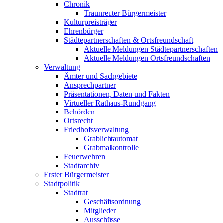
Chronik
Traunreuter Bürgermeister
Kulturpreisträger
Ehrenbürger
Städtepartnerschaften & Ortsfreundschaft
Aktuelle Meldungen Städtepartnerschaften
Aktuelle Meldungen Ortsfreundschaften
Verwaltung
Ämter und Sachgebiete
Ansprechpartner
Präsentationen, Daten und Fakten
Virtueller Rathaus-Rundgang
Behörden
Ortsrecht
Friedhofsverwaltung
Grablichtautomat
Grabmalkontrolle
Feuerwehren
Stadtarchiv
Erster Bürgermeister
Stadtpolitik
Stadtrat
Geschäftsordnung
Mitglieder
Ausschüsse