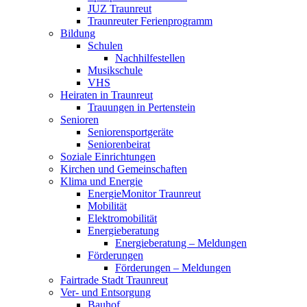
JUZ Traunreut
Traunreuter Ferienprogramm
Bildung
Schulen
Nachhilfestellen
Musikschule
VHS
Heiraten in Traunreut
Trauungen in Pertenstein
Senioren
Seniorensportgeräte
Seniorenbeirat
Soziale Einrichtungen
Kirchen und Gemeinschaften
Klima und Energie
EnergieMonitor Traunreut
Mobilität
Elektromobilität
Energieberatung
Energieberatung – Meldungen
Förderungen
Förderungen – Meldungen
Fairtrade Stadt Traunreut
Ver- und Entsorgung
Bauhof