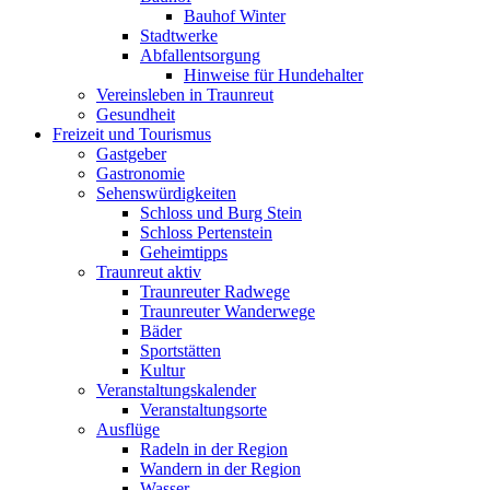
Bauhof Winter
Stadtwerke
Abfallentsorgung
Hinweise für Hundehalter
Vereinsleben in Traunreut
Gesundheit
Freizeit und Tourismus
Gastgeber
Gastronomie
Sehenswürdigkeiten
Schloss und Burg Stein
Schloss Pertenstein
Geheimtipps
Traunreut aktiv
Traunreuter Radwege
Traunreuter Wanderwege
Bäder
Sportstätten
Kultur
Veranstaltungskalender
Veranstaltungsorte
Ausflüge
Radeln in der Region
Wandern in der Region
Wasser