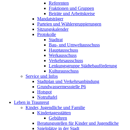
Referenten
Fraktionen und Gruppen
Beiräte und Arbeitskreise
Mandatsträger
Parteien und Wählergruppierungen
Sitzungskalender
Protokolle
Stadtrat
Bau- und Umweltausschuss
Hauptausschuss
Werkausschuss
Verkehrsausschuss
Lenkungsgruppe Städtebauförderung
Kulturausschuss
Service und Infos
Stadtplan und Verkehrsanbindung
Grundwassermessstelle P6
Hotspot
Notruftafel
Leben in Traunreut
Kinder, Jugendliche und Familie
Kindertagesstätten
Gebühren
Beratungsstellen für Kinder und Jugendliche
Spielplätze in der Stadt