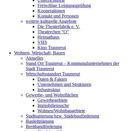
Unterrichtsorte
Freiwillige Leistungsprüfung
Kooperationen
Kontakt und Personen
weitere kulturelle Angebote
Die Theaterfabrik e. V.
Theaterchen “O”
Heimathaus
VHS
Kino Traunreut
Wohnen, Wirtschaft, Bauen
Aktuelles
Stand Ort Traunreut – Kommunalunternehmen der
Stadt Traunreut
Wirtschaftsstandort Traunreut
Daten & Fakten
Unternehmen und Strukturen
Infrastruktur
Gewerbe- und Wohnflächen
Gewerbegebiete
Immobiliensuche
Wohnen/Wohnbaugebiete
Stadtsanierung bzw. Städebauförderung
Bauleitplanung
Breitbandförderung