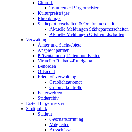
Chronik
Traunreuter Bürgermeister
Kulturpreisträger
Ehrenbürger
Städtepartnerschaften & Ortsfreundschaft
Aktuelle Meldungen Städtepartnerschaften
Aktuelle Meldungen Ortsfreundschaften
Verwaltung
Ämter und Sachgebiete
Ansprechpartner
Präsentationen, Daten und Fakten
Virtueller Rathaus-Rundgang
Behörden
Ortsrecht
Friedhofsverwaltung
Grablichtautomat
Grabmalkontrolle
Feuerwehren
Stadtarchiv
Erster Bürgermeister
Stadtpolitik
Stadtrat
Geschäftsordnung
Mitglieder
Ausschüsse