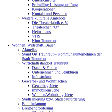
Unterrichtsorte
Freiwillige Leistungsprüfung
Kooperationen
Kontakt und Personen
weitere kulturelle Angebote
Die Theaterfabrik e. V.
Theaterchen “O”
Heimathaus
VHS
Kino Traunreut
Wohnen, Wirtschaft, Bauen
Aktuelles
Stand Ort Traunreut – Kommunalunternehmen der
Stadt Traunreut
Wirtschaftsstandort Traunreut
Daten & Fakten
Unternehmen und Strukturen
Infrastruktur
Gewerbe- und Wohnflächen
Gewerbegebiete
Immobiliensuche
Wohnen/Wohnbaugebiete
Stadtsanierung bzw. Städebauförderung
Bauleitplanung
Breitbandförderung