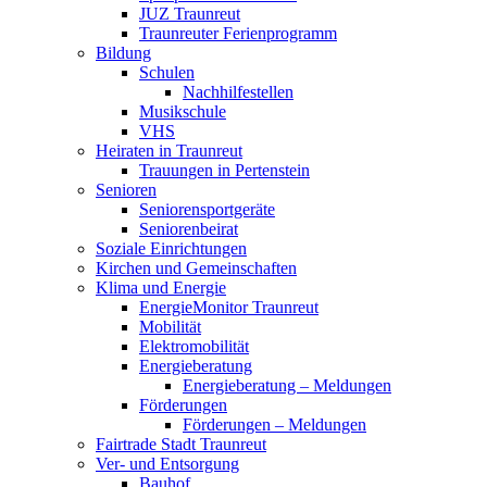
JUZ Traunreut
Traunreuter Ferienprogramm
Bildung
Schulen
Nachhilfestellen
Musikschule
VHS
Heiraten in Traunreut
Trauungen in Pertenstein
Senioren
Seniorensportgeräte
Seniorenbeirat
Soziale Einrichtungen
Kirchen und Gemeinschaften
Klima und Energie
EnergieMonitor Traunreut
Mobilität
Elektromobilität
Energieberatung
Energieberatung – Meldungen
Förderungen
Förderungen – Meldungen
Fairtrade Stadt Traunreut
Ver- und Entsorgung
Bauhof