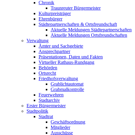
Chronik
Traunreuter Bürgermeister
Kulturpreisträger
Ehrenbürger
Städtepartnerschaften & Ortsfreundschaft
Aktuelle Meldungen Städtepartnerschaften
Aktuelle Meldungen Ortsfreundschaften
Verwaltung
Ämter und Sachgebiete
Ansprechpartner
Präsentationen, Daten und Fakten
Virtueller Rathaus-Rundgang
Behörden
Ortsrecht
Friedhofsverwaltung
Grablichtautomat
Grabmalkontrolle
Feuerwehren
Stadtarchiv
Erster Bürgermeister
Stadtpolitik
Stadtrat
Geschäftsordnung
Mitglieder
Ausschüsse