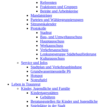
Referenten
Fraktionen und Gruppen
Beiräte und Arbeitskreise
Mandatsträger
Parteien und Wählergruppierungen
Sitzungskalender
Protokolle
Stadtrat
Bau- und Umweltausschuss
Hauptausschuss
Werkausschuss
Verkehrsausschuss
Lenkungsgruppe Städtebauförderung
Kulturausschuss
Service und Infos
Stadtplan und Verkehrsanbindung
Grundwassermessstelle P6
Hotspot
Notruftafel
Leben in Traunreut
Kinder, Jugendliche und Familie
Kindertagesstätten
Gebühren
Beratungsstellen für Kinder und Jugendliche
Spielplätze in der Stadt