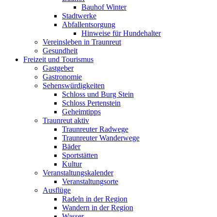
Bauhof Winter
Stadtwerke
Abfallentsorgung
Hinweise für Hundehalter
Vereinsleben in Traunreut
Gesundheit
Freizeit und Tourismus
Gastgeber
Gastronomie
Sehenswürdigkeiten
Schloss und Burg Stein
Schloss Pertenstein
Geheimtipps
Traunreut aktiv
Traunreuter Radwege
Traunreuter Wanderwege
Bäder
Sportstätten
Kultur
Veranstaltungskalender
Veranstaltungsorte
Ausflüge
Radeln in der Region
Wandern in der Region
Wasser