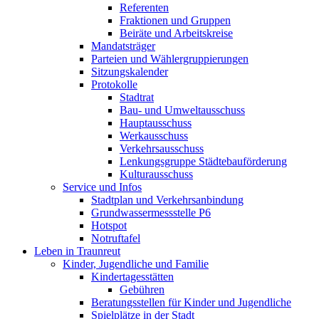
Referenten
Fraktionen und Gruppen
Beiräte und Arbeitskreise
Mandatsträger
Parteien und Wählergruppierungen
Sitzungskalender
Protokolle
Stadtrat
Bau- und Umweltausschuss
Hauptausschuss
Werkausschuss
Verkehrsausschuss
Lenkungsgruppe Städtebauförderung
Kulturausschuss
Service und Infos
Stadtplan und Verkehrsanbindung
Grundwassermessstelle P6
Hotspot
Notruftafel
Leben in Traunreut
Kinder, Jugendliche und Familie
Kindertagesstätten
Gebühren
Beratungsstellen für Kinder und Jugendliche
Spielplätze in der Stadt