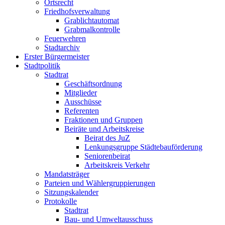
Ortsrecht
Friedhofsverwaltung
Grablichtautomat
Grabmalkontrolle
Feuerwehren
Stadtarchiv
Erster Bürgermeister
Stadtpolitik
Stadtrat
Geschäftsordnung
Mitglieder
Ausschüsse
Referenten
Fraktionen und Gruppen
Beiräte und Arbeitskreise
Beirat des JuZ
Lenkungsgruppe Städtebauförderung
Seniorenbeirat
Arbeitskreis Verkehr
Mandatsträger
Parteien und Wählergruppierungen
Sitzungskalender
Protokolle
Stadtrat
Bau- und Umweltausschuss