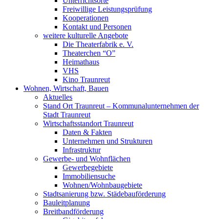
Unterrichtsorte
Freiwillige Leistungsprüfung
Kooperationen
Kontakt und Personen
weitere kulturelle Angebote
Die Theaterfabrik e. V.
Theaterchen “O”
Heimathaus
VHS
Kino Traunreut
Wohnen, Wirtschaft, Bauen
Aktuelles
Stand Ort Traunreut – Kommunalunternehmen der
Stadt Traunreut
Wirtschaftsstandort Traunreut
Daten & Fakten
Unternehmen und Strukturen
Infrastruktur
Gewerbe- und Wohnflächen
Gewerbegebiete
Immobiliensuche
Wohnen/Wohnbaugebiete
Stadtsanierung bzw. Städebauförderung
Bauleitplanung
Breitbandförderung