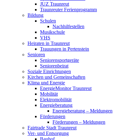
JUZ Traunreut
Traunreuter Ferienprogramm
Bildung
Schulen
Nachhilfestellen
Musikschule
VHS
Heiraten in Traunreut
Trauungen in Pertenstein
Senioren
Seniorensportgeräte
Seniorenbeirat
Soziale Einrichtungen
Kirchen und Gemeinschaften
Klima und Energie
EnergieMonitor Traunreut
Mobilität
Elektromobilität
Energieberatung
Energieberatung – Meldungen
Förderungen
Förderungen – Meldungen
Fairtrade Stadt Traunreut
Ver- und Entsorgung
Bauhof