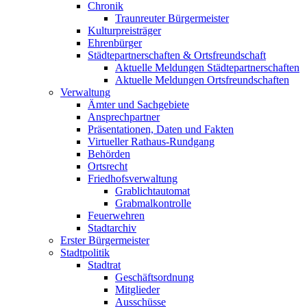
Chronik
Traunreuter Bürgermeister
Kulturpreisträger
Ehrenbürger
Städtepartnerschaften & Ortsfreundschaft
Aktuelle Meldungen Städtepartnerschaften
Aktuelle Meldungen Ortsfreundschaften
Verwaltung
Ämter und Sachgebiete
Ansprechpartner
Präsentationen, Daten und Fakten
Virtueller Rathaus-Rundgang
Behörden
Ortsrecht
Friedhofsverwaltung
Grablichtautomat
Grabmalkontrolle
Feuerwehren
Stadtarchiv
Erster Bürgermeister
Stadtpolitik
Stadtrat
Geschäftsordnung
Mitglieder
Ausschüsse