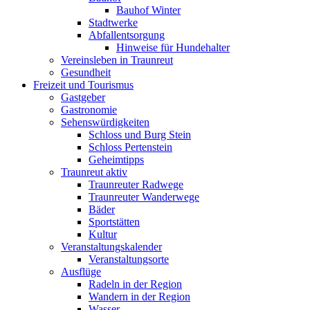
Bauhof Winter
Stadtwerke
Abfallentsorgung
Hinweise für Hundehalter
Vereinsleben in Traunreut
Gesundheit
Freizeit und Tourismus
Gastgeber
Gastronomie
Sehenswürdigkeiten
Schloss und Burg Stein
Schloss Pertenstein
Geheimtipps
Traunreut aktiv
Traunreuter Radwege
Traunreuter Wanderwege
Bäder
Sportstätten
Kultur
Veranstaltungskalender
Veranstaltungsorte
Ausflüge
Radeln in der Region
Wandern in der Region
Wasser