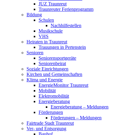
JUZ Traunreut
Traunreuter Ferienprogramm
Bildung
Schulen
Nachhilfestellen
Musikschule
VHS
Heiraten in Traunreut
Trauungen in Pertenstein
Senioren
Seniorensportgeräte
Seniorenbeirat
Soziale Einrichtungen
Kirchen und Gemeinschaften
Klima und Energie
EnergieMonitor Traunreut
Mobilität
Elektromobilität
Energieberatung
Energieberatung – Meldungen
Förderungen
Förderungen – Meldungen
Fairtrade Stadt Traunreut
Ver- und Entsorgung
Bauhof