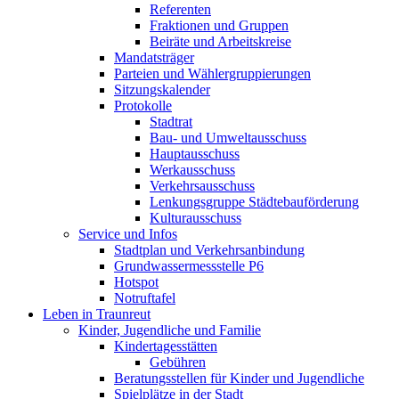
Referenten
Fraktionen und Gruppen
Beiräte und Arbeitskreise
Mandatsträger
Parteien und Wählergruppierungen
Sitzungskalender
Protokolle
Stadtrat
Bau- und Umweltausschuss
Hauptausschuss
Werkausschuss
Verkehrsausschuss
Lenkungsgruppe Städtebauförderung
Kulturausschuss
Service und Infos
Stadtplan und Verkehrsanbindung
Grundwassermessstelle P6
Hotspot
Notruftafel
Leben in Traunreut
Kinder, Jugendliche und Familie
Kindertagesstätten
Gebühren
Beratungsstellen für Kinder und Jugendliche
Spielplätze in der Stadt