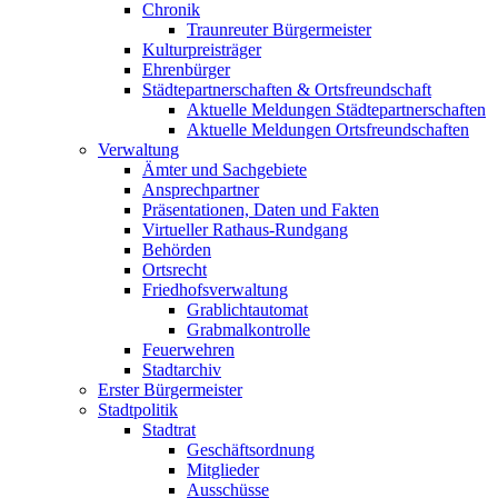
Chronik
Traunreuter Bürgermeister
Kulturpreisträger
Ehrenbürger
Städtepartnerschaften & Ortsfreundschaft
Aktuelle Meldungen Städtepartnerschaften
Aktuelle Meldungen Ortsfreundschaften
Verwaltung
Ämter und Sachgebiete
Ansprechpartner
Präsentationen, Daten und Fakten
Virtueller Rathaus-Rundgang
Behörden
Ortsrecht
Friedhofsverwaltung
Grablichtautomat
Grabmalkontrolle
Feuerwehren
Stadtarchiv
Erster Bürgermeister
Stadtpolitik
Stadtrat
Geschäftsordnung
Mitglieder
Ausschüsse