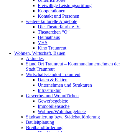
Unterrichtsorte
Freiwillige Leistungsprüfung
Kooperationen
Kontakt und Personen
weitere kulturelle Angebote
Die Theaterfabrik e. V.
Theaterchen “O”
Heimathaus
VHS
Kino Traunreut
Wohnen, Wirtschaft, Bauen
Aktuelles
Stand Ort Traunreut – Kommunalunternehmen der
Stadt Traunreut
Wirtschaftsstandort Traunreut
Daten & Fakten
Unternehmen und Strukturen
Infrastruktur
Gewerbe- und Wohnflächen
Gewerbegebiete
Immobiliensuche
Wohnen/Wohnbaugebiete
Stadtsanierung bzw. Städebauförderung
Bauleitplanung
Breitbandförderung