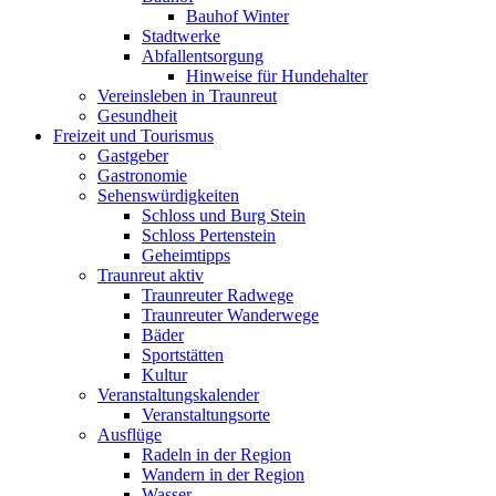
Bauhof Winter
Stadtwerke
Abfallentsorgung
Hinweise für Hundehalter
Vereinsleben in Traunreut
Gesundheit
Freizeit und Tourismus
Gastgeber
Gastronomie
Sehenswürdigkeiten
Schloss und Burg Stein
Schloss Pertenstein
Geheimtipps
Traunreut aktiv
Traunreuter Radwege
Traunreuter Wanderwege
Bäder
Sportstätten
Kultur
Veranstaltungskalender
Veranstaltungsorte
Ausflüge
Radeln in der Region
Wandern in der Region
Wasser