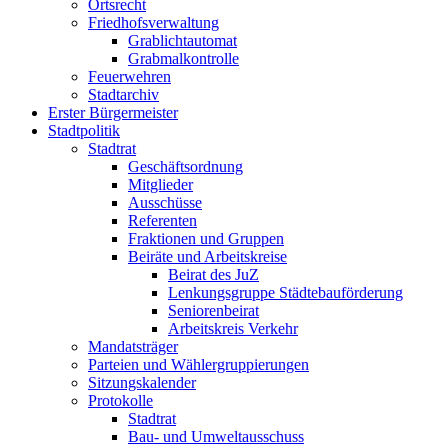
Ortsrecht
Friedhofsverwaltung
Grablichtautomat
Grabmalkontrolle
Feuerwehren
Stadtarchiv
Erster Bürgermeister
Stadtpolitik
Stadtrat
Geschäftsordnung
Mitglieder
Ausschüsse
Referenten
Fraktionen und Gruppen
Beiräte und Arbeitskreise
Beirat des JuZ
Lenkungsgruppe Städtebauförderung
Seniorenbeirat
Arbeitskreis Verkehr
Mandatsträger
Parteien und Wählergruppierungen
Sitzungskalender
Protokolle
Stadtrat
Bau- und Umweltausschuss