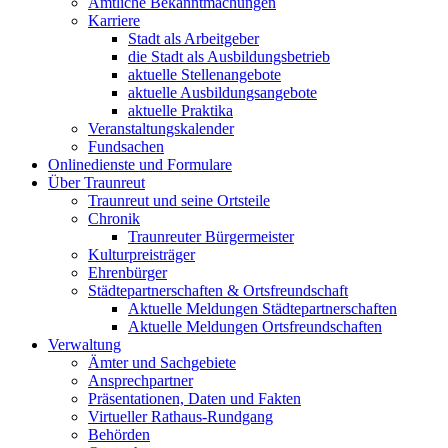
Amtliche Bekanntmachungen
Karriere
Stadt als Arbeitgeber
die Stadt als Ausbildungsbetrieb
aktuelle Stellenangebote
aktuelle Ausbildungsangebote
aktuelle Praktika
Veranstaltungskalender
Fundsachen
Onlinedienste und Formulare
Über Traunreut
Traunreut und seine Ortsteile
Chronik
Traunreuter Bürgermeister
Kulturpreisträger
Ehrenbürger
Städtepartnerschaften & Ortsfreundschaft
Aktuelle Meldungen Städtepartnerschaften
Aktuelle Meldungen Ortsfreundschaften
Verwaltung
Ämter und Sachgebiete
Ansprechpartner
Präsentationen, Daten und Fakten
Virtueller Rathaus-Rundgang
Behörden