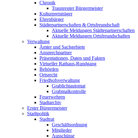
Chronik
Traunreuter Bürgermeister
Kulturpreisträger
Ehrenbürger
Städtepartnerschaften & Ortsfreundschaft
Aktuelle Meldungen Städtepartnerschaften
Aktuelle Meldungen Ortsfreundschaften
Verwaltung
Ämter und Sachgebiete
Ansprechpartner
Präsentationen, Daten und Fakten
Virtueller Rathaus-Rundgang
Behörden
Ortsrecht
Friedhofsverwaltung
Grablichtautomat
Grabmalkontrolle
Feuerwehren
Stadtarchiv
Erster Bürgermeister
Stadtpolitik
Stadtrat
Geschäftsordnung
Mitglieder
Ausschüsse