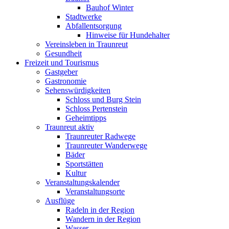
Bauhof Winter
Stadtwerke
Abfallentsorgung
Hinweise für Hundehalter
Vereinsleben in Traunreut
Gesundheit
Freizeit und Tourismus
Gastgeber
Gastronomie
Sehenswürdigkeiten
Schloss und Burg Stein
Schloss Pertenstein
Geheimtipps
Traunreut aktiv
Traunreuter Radwege
Traunreuter Wanderwege
Bäder
Sportstätten
Kultur
Veranstaltungskalender
Veranstaltungsorte
Ausflüge
Radeln in der Region
Wandern in der Region
Wasser