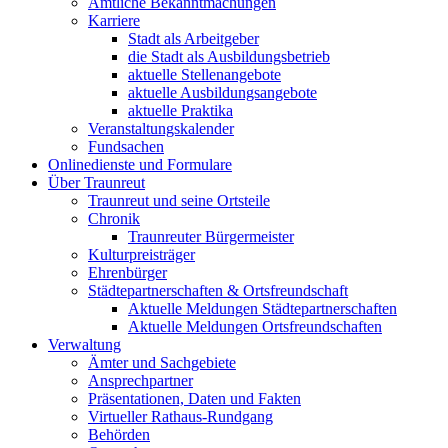
Amtliche Bekanntmachungen
Karriere
Stadt als Arbeitgeber
die Stadt als Ausbildungsbetrieb
aktuelle Stellenangebote
aktuelle Ausbildungsangebote
aktuelle Praktika
Veranstaltungskalender
Fundsachen
Onlinedienste und Formulare
Über Traunreut
Traunreut und seine Ortsteile
Chronik
Traunreuter Bürgermeister
Kulturpreisträger
Ehrenbürger
Städtepartnerschaften & Ortsfreundschaft
Aktuelle Meldungen Städtepartnerschaften
Aktuelle Meldungen Ortsfreundschaften
Verwaltung
Ämter und Sachgebiete
Ansprechpartner
Präsentationen, Daten und Fakten
Virtueller Rathaus-Rundgang
Behörden