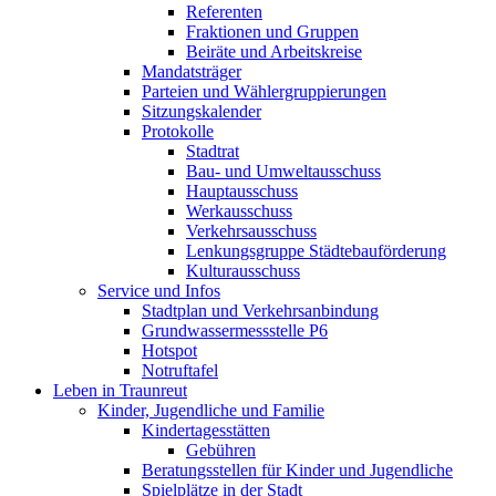
Referenten
Fraktionen und Gruppen
Beiräte und Arbeitskreise
Mandatsträger
Parteien und Wählergruppierungen
Sitzungskalender
Protokolle
Stadtrat
Bau- und Umweltausschuss
Hauptausschuss
Werkausschuss
Verkehrsausschuss
Lenkungsgruppe Städtebauförderung
Kulturausschuss
Service und Infos
Stadtplan und Verkehrsanbindung
Grundwassermessstelle P6
Hotspot
Notruftafel
Leben in Traunreut
Kinder, Jugendliche und Familie
Kindertagesstätten
Gebühren
Beratungsstellen für Kinder und Jugendliche
Spielplätze in der Stadt