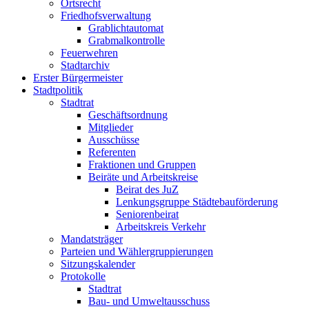
Ortsrecht
Friedhofsverwaltung
Grablichtautomat
Grabmalkontrolle
Feuerwehren
Stadtarchiv
Erster Bürgermeister
Stadtpolitik
Stadtrat
Geschäftsordnung
Mitglieder
Ausschüsse
Referenten
Fraktionen und Gruppen
Beiräte und Arbeitskreise
Beirat des JuZ
Lenkungsgruppe Städtebauförderung
Seniorenbeirat
Arbeitskreis Verkehr
Mandatsträger
Parteien und Wählergruppierungen
Sitzungskalender
Protokolle
Stadtrat
Bau- und Umweltausschuss