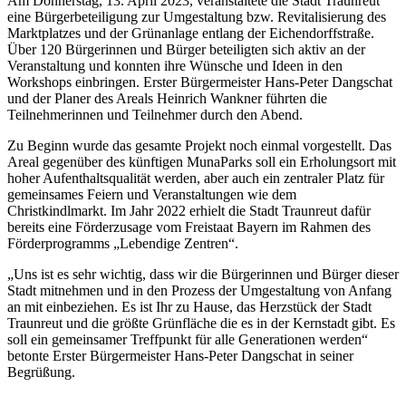
Am Donnerstag, 13. April 2023, veranstaltete die Stadt Traunreut
eine Bürgerbeteiligung zur Umgestaltung bzw. Revitalisierung des
Marktplatzes und der Grünanlage entlang der Eichendorffstraße.
Über 120 Bürgerinnen und Bürger beteiligten sich aktiv an der
Veranstaltung und konnten ihre Wünsche und Ideen in den
Workshops einbringen. Erster Bürgermeister Hans-Peter Dangschat
und der Planer des Areals Heinrich Wankner führten die
Teilnehmerinnen und Teilnehmer durch den Abend.
Zu Beginn wurde das gesamte Projekt noch einmal vorgestellt. Das
Areal gegenüber des künftigen MunaParks soll ein Erholungsort mit
hoher Aufenthaltsqualität werden, aber auch ein zentraler Platz für
gemeinsames Feiern und Veranstaltungen wie dem
Christkindlmarkt. Im Jahr 2022 erhielt die Stadt Traunreut dafür
bereits eine Förderzusage vom Freistaat Bayern im Rahmen des
Förderprogramms „Lebendige Zentren“.
„Uns ist es sehr wichtig, dass wir die Bürgerinnen und Bürger dieser
Stadt mitnehmen und in den Prozess der Umgestaltung von Anfang
an mit einbeziehen. Es ist Ihr zu Hause, das Herzstück der Stadt
Traunreut und die größte Grünfläche die es in der Kernstadt gibt. Es
soll ein gemeinsamer Treffpunkt für alle Generationen werden“
betonte Erster Bürgermeister Hans-Peter Dangschat in seiner
Begrüßung.