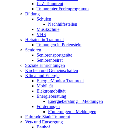
JUZ Traunreut
Traunreuter Ferienprogramm
Bildung
Schulen
Nachhilfestellen
Musikschule
VHS
Heiraten in Traunreut
Trauungen in Pertenstein
Senioren
Seniorensportgeräte
Seniorenbeirat
Soziale Einrichtungen
Kirchen und Gemeinschaften
Klima und Energie
EnergieMonitor Traunreut
Mobilität
Elektromobilität
Energieberatung
Energieberatung – Meldungen
Förderungen
Förderungen – Meldungen
Fairtrade Stadt Traunreut
Ver- und Entsorgung
Bauhof