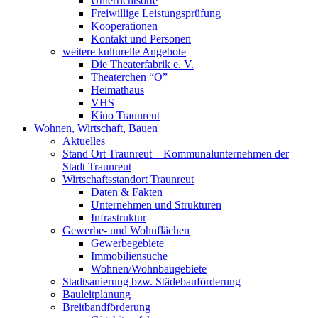
Unterrichtsorte
Freiwillige Leistungsprüfung
Kooperationen
Kontakt und Personen
weitere kulturelle Angebote
Die Theaterfabrik e. V.
Theaterchen “O”
Heimathaus
VHS
Kino Traunreut
Wohnen, Wirtschaft, Bauen
Aktuelles
Stand Ort Traunreut – Kommunalunternehmen der
Stadt Traunreut
Wirtschaftsstandort Traunreut
Daten & Fakten
Unternehmen und Strukturen
Infrastruktur
Gewerbe- und Wohnflächen
Gewerbegebiete
Immobiliensuche
Wohnen/Wohnbaugebiete
Stadtsanierung bzw. Städebauförderung
Bauleitplanung
Breitbandförderung