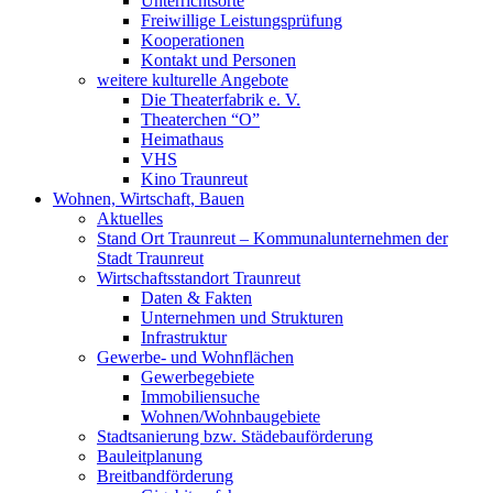
Unterrichtsorte
Freiwillige Leistungsprüfung
Kooperationen
Kontakt und Personen
weitere kulturelle Angebote
Die Theaterfabrik e. V.
Theaterchen “O”
Heimathaus
VHS
Kino Traunreut
Wohnen, Wirtschaft, Bauen
Aktuelles
Stand Ort Traunreut – Kommunalunternehmen der
Stadt Traunreut
Wirtschaftsstandort Traunreut
Daten & Fakten
Unternehmen und Strukturen
Infrastruktur
Gewerbe- und Wohnflächen
Gewerbegebiete
Immobiliensuche
Wohnen/Wohnbaugebiete
Stadtsanierung bzw. Städebauförderung
Bauleitplanung
Breitbandförderung