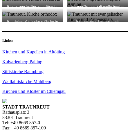
Kirche zum heiligsten Erlöser im
Johann-Nepomuk-Kapelle Anning
Winter
Rumänisch-Orthodoxe Kirche in
Rathausplatz Traunreut mit
Traunreut
evangelischer Pauluskirche
Links:
Kirchen und Kapellen in Altötting
Kalvarienberg Palling
Stiftskirche Baumburg
Wallfahrtskirche Mühlberg
Kirchen und Klöster im Chiemgau
STADT TRAUNREUT
Rathausplatz 3
83301 Traunreut
Tel: +49 8669 857-0
Fax: +49 8669 857-100