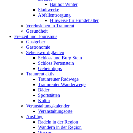
Bauhof Winter
Stadtwerke
Abfallentsorgung
Hinweise für Hundehalter
Vereinsleben in Traunreut
Gesundheit
Freizeit und Tourismus
Gastgeber
Gastronomie
Sehenswürdigkeiten
Schloss und Burg Stein
Schloss Pertenstein
Geheimtipps
Traunreut aktiv
Traunreuter Radwege
Traunreuter Wanderwege
Bäder
Sportstätten
Kultur
Veranstaltungskalender
Veranstaltungsorte
Ausflüge
Radeln in der Region
Wandern in der Region
Wasser