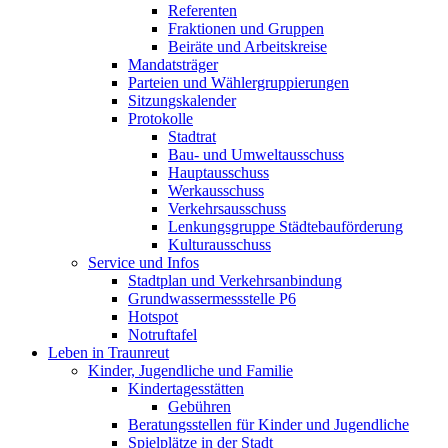
Referenten
Fraktionen und Gruppen
Beiräte und Arbeitskreise
Mandatsträger
Parteien und Wählergruppierungen
Sitzungskalender
Protokolle
Stadtrat
Bau- und Umweltausschuss
Hauptausschuss
Werkausschuss
Verkehrsausschuss
Lenkungsgruppe Städtebauförderung
Kulturausschuss
Service und Infos
Stadtplan und Verkehrsanbindung
Grundwassermessstelle P6
Hotspot
Notruftafel
Leben in Traunreut
Kinder, Jugendliche und Familie
Kindertagesstätten
Gebühren
Beratungsstellen für Kinder und Jugendliche
Spielplätze in der Stadt