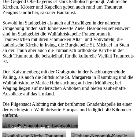
Die Gegend Oberbayerns ist stark katholisch geprägt. Zahlreiche
Kirchen, Klöster und Kapellen geben auch rund um Traunreut
Zeugnis ländlicher, sakraler Baukunst.
Sowohl im Stadtgebiet als auch auf Ausflügen in der näheren
Umgebung finden sich lohnenswerte Ziele. Besonders sehenswert
sind im Stadtgebiet die Wallfahrtskapelle Frauenbrunn in
Traunwalchen mit ihren schmucken Altar- und Votivtafeln, die
katholische Kirche in Irsing, die Burgkapelle St. Michael in Stein
an der Traun aber auch die rumänisch-orthodoxe Kirche in der
Stadt Traunreut, die beispielhaft für die kulturelle Vielfalt Traunreuts
ist.
Der Kalvarienberg mit der Grabgrotte in der Nachbargemeinde
Palling, als auch die Stiftskirche St. Margareta in Baumburg und die
Wallfahrtskirche Mariae Heimsuchung auf dem Mühlberg bei
Waging liegen auf malerischen Anhöhen und bieten zauberhafte
Ausblicke auf das Umland.
Die Pilgerstadt Altötting mit der berühmten Gnadenkapelle ist einer
der wichtigsten Wallfahrtsorte Europas und lediglich 40 Kilometer
entfernt.
Kapelle Frauenbrunn, Traunwalchen