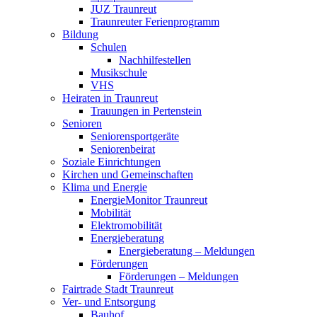
JUZ Traunreut
Traunreuter Ferienprogramm
Bildung
Schulen
Nachhilfestellen
Musikschule
VHS
Heiraten in Traunreut
Trauungen in Pertenstein
Senioren
Seniorensportgeräte
Seniorenbeirat
Soziale Einrichtungen
Kirchen und Gemeinschaften
Klima und Energie
EnergieMonitor Traunreut
Mobilität
Elektromobilität
Energieberatung
Energieberatung – Meldungen
Förderungen
Förderungen – Meldungen
Fairtrade Stadt Traunreut
Ver- und Entsorgung
Bauhof