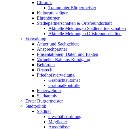
Chronik
Traunreuter Bürgermeister
Kulturpreisträger
Ehrenbürger
Städtepartnerschaften & Ortsfreundschaft
Aktuelle Meldungen Städtepartnerschaften
Aktuelle Meldungen Ortsfreundschaften
Verwaltung
Ämter und Sachgebiete
Ansprechpartner
Präsentationen, Daten und Fakten
Virtueller Rathaus-Rundgang
Behörden
Ortsrecht
Friedhofsverwaltung
Grablichtautomat
Grabmalkontrolle
Feuerwehren
Stadtarchiv
Erster Bürgermeister
Stadtpolitik
Stadtrat
Geschäftsordnung
Mitglieder
Ausschüsse