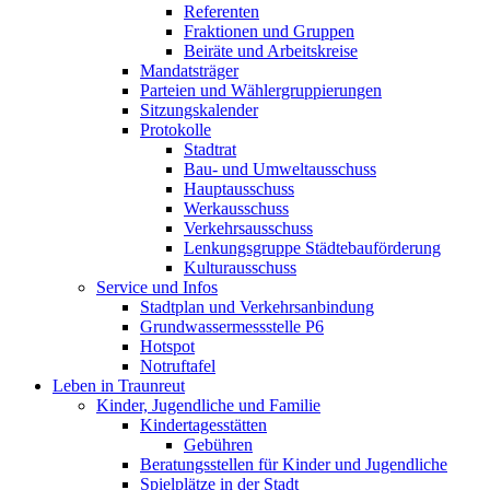
Referenten
Fraktionen und Gruppen
Beiräte und Arbeitskreise
Mandatsträger
Parteien und Wählergruppierungen
Sitzungskalender
Protokolle
Stadtrat
Bau- und Umweltausschuss
Hauptausschuss
Werkausschuss
Verkehrsausschuss
Lenkungsgruppe Städtebauförderung
Kulturausschuss
Service und Infos
Stadtplan und Verkehrsanbindung
Grundwassermessstelle P6
Hotspot
Notruftafel
Leben in Traunreut
Kinder, Jugendliche und Familie
Kindertagesstätten
Gebühren
Beratungsstellen für Kinder und Jugendliche
Spielplätze in der Stadt