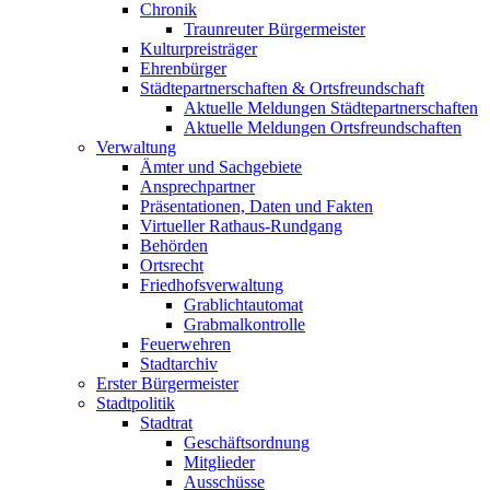
Chronik
Traunreuter Bürgermeister
Kulturpreisträger
Ehrenbürger
Städtepartnerschaften & Ortsfreundschaft
Aktuelle Meldungen Städtepartnerschaften
Aktuelle Meldungen Ortsfreundschaften
Verwaltung
Ämter und Sachgebiete
Ansprechpartner
Präsentationen, Daten und Fakten
Virtueller Rathaus-Rundgang
Behörden
Ortsrecht
Friedhofsverwaltung
Grablichtautomat
Grabmalkontrolle
Feuerwehren
Stadtarchiv
Erster Bürgermeister
Stadtpolitik
Stadtrat
Geschäftsordnung
Mitglieder
Ausschüsse