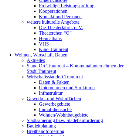
Unterrichtsorte
Freiwillige Leistungsprüfung
Kooperationen
Kontakt und Personen
weitere kulturelle Angebote
Die Theaterfabrik e. V.
Theaterchen “O”
Heimathaus
VHS
Kino Traunreut
Wohnen, Wirtschaft, Bauen
Aktuelles
Stand Ort Traunreut – Kommunalunternehmen der
Stadt Traunreut
Wirtschaftsstandort Traunreut
Daten & Fakten
Unternehmen und Strukturen
Infrastruktur
Gewerbe- und Wohnflächen
Gewerbegebiete
Immobiliensuche
Wohnen/Wohnbaugebiete
Stadtsanierung bzw. Städebauförderung
Bauleitplanung
Breitbandförderung