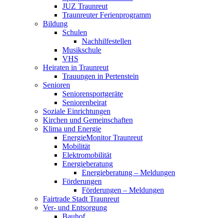
JUZ Traunreut
Traunreuter Ferienprogramm
Bildung
Schulen
Nachhilfestellen
Musikschule
VHS
Heiraten in Traunreut
Trauungen in Pertenstein
Senioren
Seniorensportgeräte
Seniorenbeirat
Soziale Einrichtungen
Kirchen und Gemeinschaften
Klima und Energie
EnergieMonitor Traunreut
Mobilität
Elektromobilität
Energieberatung
Energieberatung – Meldungen
Förderungen
Förderungen – Meldungen
Fairtrade Stadt Traunreut
Ver- und Entsorgung
Bauhof