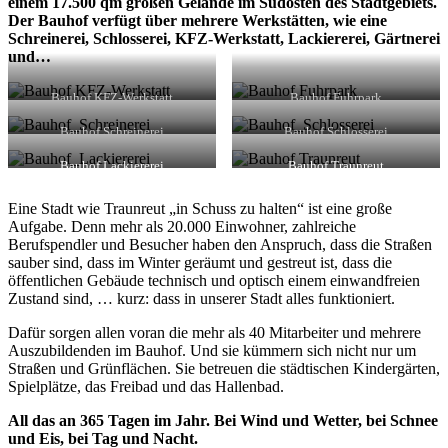
einem 17.500 qm großen Gelände im Südosten des Stadtgebiets.
Der Bauhof verfügt über mehrere Werkstätten, wie eine
Schreinerei, Schlosserei, KFZ-Werkstatt, Lackiererei, Gärtnerei
und…
Bauhof KFZ-Werkstatt
Bauhof Fuhrpark
Bauhof Schreinerei
Bauhof Schlosserei
Bauhof Lackiererei
Bauhof Traunreut
Eine Stadt wie Traunreut „in Schuss zu halten“ ist eine große
Aufgabe. Denn mehr als 20.000 Einwohner, zahlreiche
Berufspendler und Besucher haben den Anspruch, dass die Straßen
sauber sind, dass im Winter geräumt und gestreut ist, dass die
öffentlichen Gebäude technisch und optisch einem einwandfreien
Zustand sind, … kurz: dass in unserer Stadt alles funktioniert.
Dafür sorgen allen voran die mehr als 40 Mitarbeiter und mehrere
Auszubildenden im Bauhof. Und sie kümmern sich nicht nur um
Straßen und Grünflächen. Sie betreuen die städtischen Kindergärten,
Spielplätze, das Freibad und das Hallenbad.
All das an 365 Tagen im Jahr. Bei Wind und Wetter, bei Schnee
und Eis, bei Tag und Nacht.