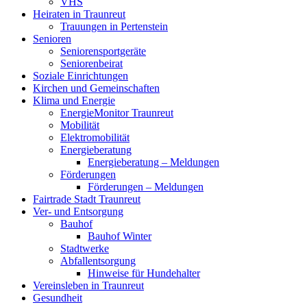
VHS
Heiraten in Traunreut
Trauungen in Pertenstein
Senioren
Seniorensportgeräte
Seniorenbeirat
Soziale Einrichtungen
Kirchen und Gemeinschaften
Klima und Energie
EnergieMonitor Traunreut
Mobilität
Elektromobilität
Energieberatung
Energieberatung – Meldungen
Förderungen
Förderungen – Meldungen
Fairtrade Stadt Traunreut
Ver- und Entsorgung
Bauhof
Bauhof Winter
Stadtwerke
Abfallentsorgung
Hinweise für Hundehalter
Vereinsleben in Traunreut
Gesundheit