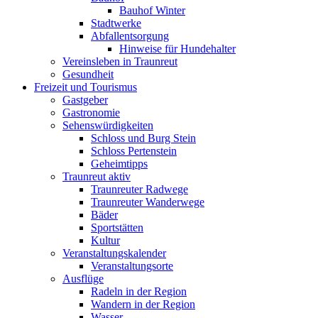
Bauhof Winter
Stadtwerke
Abfallentsorgung
Hinweise für Hundehalter
Vereinsleben in Traunreut
Gesundheit
Freizeit und Tourismus
Gastgeber
Gastronomie
Sehenswürdigkeiten
Schloss und Burg Stein
Schloss Pertenstein
Geheimtipps
Traunreut aktiv
Traunreuter Radwege
Traunreuter Wanderwege
Bäder
Sportstätten
Kultur
Veranstaltungskalender
Veranstaltungsorte
Ausflüge
Radeln in der Region
Wandern in der Region
Wasser