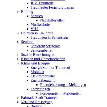
JUZ Traunreut
Traunreuter Ferienprogramm
Bildung
Schulen
Nachhilfestellen
Musikschule
VHS
Heiraten in Traunreut
Trauungen in Pertenstein
Senioren
Seniorensportgeräte
Seniorenbeirat
Soziale Einrichtungen
Kirchen und Gemeinschaften
Klima und Energie
EnergieMonitor Traunreut
Mobilität
Elektromobilität
Energieberatung
Energieberatung – Meldungen
Förderungen
Förderungen – Meldungen
Fairtrade Stadt Traunreut
Ver- und Entsorgung
Bauhof