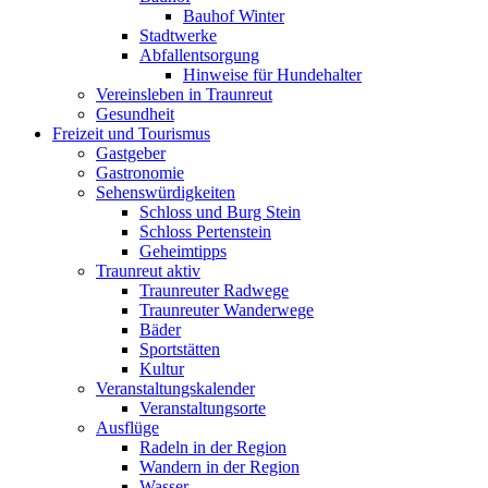
Bauhof Winter
Stadtwerke
Abfallentsorgung
Hinweise für Hundehalter
Vereinsleben in Traunreut
Gesundheit
Freizeit und Tourismus
Gastgeber
Gastronomie
Sehenswürdigkeiten
Schloss und Burg Stein
Schloss Pertenstein
Geheimtipps
Traunreut aktiv
Traunreuter Radwege
Traunreuter Wanderwege
Bäder
Sportstätten
Kultur
Veranstaltungskalender
Veranstaltungsorte
Ausflüge
Radeln in der Region
Wandern in der Region
Wasser