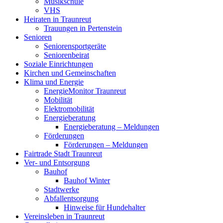
Musikschule
VHS
Heiraten in Traunreut
Trauungen in Pertenstein
Senioren
Seniorensportgeräte
Seniorenbeirat
Soziale Einrichtungen
Kirchen und Gemeinschaften
Klima und Energie
EnergieMonitor Traunreut
Mobilität
Elektromobilität
Energieberatung
Energieberatung – Meldungen
Förderungen
Förderungen – Meldungen
Fairtrade Stadt Traunreut
Ver- und Entsorgung
Bauhof
Bauhof Winter
Stadtwerke
Abfallentsorgung
Hinweise für Hundehalter
Vereinsleben in Traunreut