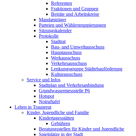
Referenten
Fraktionen und Gruppen
Beiräte und Arbeitskreise
Mandatsträger
Parteien und Wählergruppierungen
Sitzungskalender
Protokolle
Stadtrat
Bau- und Umweltausschuss
Hauptausschuss
Werkausschuss
Verkehrsausschuss
Lenkungsgruppe Städtebauförderung
Kulturausschuss
Service und Infos
Stadtplan und Verkehrsanbindung
Grundwassermessstelle P6
Hotspot
Notruftafel
Leben in Traunreut
Kinder, Jugendliche und Familie
Kindertagesstätten
Gebühren
Beratungsstellen für Kinder und Jugendliche
Spielplätze in der Stadt