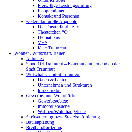
Unterrichtsorte
Freiwillige Leistungsprüfung
Kooperationen
Kontakt und Personen
weitere kulturelle Angebote
Die Theaterfabrik e. V.
Theaterchen “O”
Heimathaus
VHS
Kino Traunreut
Wohnen, Wirtschaft, Bauen
Aktuelles
Stand Ort Traunreut – Kommunalunternehmen der
Stadt Traunreut
Wirtschaftsstandort Traunreut
Daten & Fakten
Unternehmen und Strukturen
Infrastruktur
Gewerbe- und Wohnflächen
Gewerbegebiete
Immobiliensuche
Wohnen/Wohnbaugebiete
Stadtsanierung bzw. Städebauförderung
Bauleitplanung
Breitbandförderung