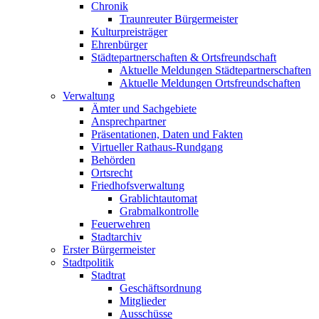
Chronik
Traunreuter Bürgermeister
Kulturpreisträger
Ehrenbürger
Städtepartnerschaften & Ortsfreundschaft
Aktuelle Meldungen Städtepartnerschaften
Aktuelle Meldungen Ortsfreundschaften
Verwaltung
Ämter und Sachgebiete
Ansprechpartner
Präsentationen, Daten und Fakten
Virtueller Rathaus-Rundgang
Behörden
Ortsrecht
Friedhofsverwaltung
Grablichtautomat
Grabmalkontrolle
Feuerwehren
Stadtarchiv
Erster Bürgermeister
Stadtpolitik
Stadtrat
Geschäftsordnung
Mitglieder
Ausschüsse