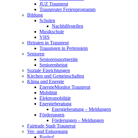
JUZ Traunreut
Traunreuter Ferienprogramm
Bildung
Schulen
Nachhilfestellen
Musikschule
VHS
Heiraten in Traunreut
Trauungen in Pertenstein
Senioren
Seniorensportgeräte
Seniorenbeirat
Soziale Einrichtungen
Kirchen und Gemeinschaften
Klima und Energie
EnergieMonitor Traunreut
Mobilität
Elektromobilität
Energieberatung
Energieberatung – Meldungen
Förderungen
Förderungen – Meldungen
Fairtrade Stadt Traunreut
Ver- und Entsorgung
Bauhof