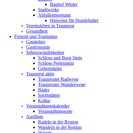
Bauhof Winter
Stadtwerke
Abfallentsorgung
Hinweise für Hundehalter
Vereinsleben in Traunreut
Gesundheit
Freizeit und Tourismus
Gastgeber
Gastronomie
Sehenswürdigkeiten
Schloss und Burg Stein
Schloss Pertenstein
Geheimtipps
Traunreut aktiv
Traunreuter Radwege
Traunreuter Wanderwege
Bäder
Sportstätten
Kultur
Veranstaltungskalender
Veranstaltungsorte
Ausflüge
Radeln in der Region
Wandern in der Region
Wasser