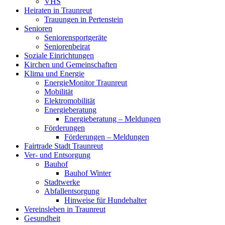
VHS
Heiraten in Traunreut
Trauungen in Pertenstein
Senioren
Seniorensportgeräte
Seniorenbeirat
Soziale Einrichtungen
Kirchen und Gemeinschaften
Klima und Energie
EnergieMonitor Traunreut
Mobilität
Elektromobilität
Energieberatung
Energieberatung – Meldungen
Förderungen
Förderungen – Meldungen
Fairtrade Stadt Traunreut
Ver- und Entsorgung
Bauhof
Bauhof Winter
Stadtwerke
Abfallentsorgung
Hinweise für Hundehalter
Vereinsleben in Traunreut
Gesundheit