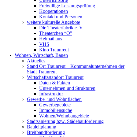
Unterrichtsorte
Freiwillige Leistungsprüfung
Kooperationen
Kontakt und Personen
weitere kulturelle Angebote
Die Theaterfabrik e. V.
Theaterchen “O”
Heimathaus
VHS
Kino Traunreut
Wohnen, Wirtschaft, Bauen
Aktuelles
Stand Ort Traunreut – Kommunalunternehmen der
Stadt Traunreut
Wirtschaftsstandort Traunreut
Daten & Fakten
Unternehmen und Strukturen
Infrastruktur
Gewerbe- und Wohnflächen
Gewerbegebiete
Immobiliensuche
Wohnen/Wohnbaugebiete
Stadtsanierung bzw. Städebauförderung
Bauleitplanung
Breitbandförderung