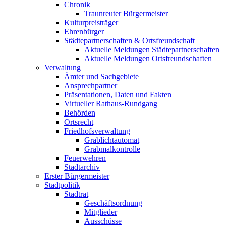
Chronik
Traunreuter Bürgermeister
Kulturpreisträger
Ehrenbürger
Städtepartnerschaften & Ortsfreundschaft
Aktuelle Meldungen Städtepartnerschaften
Aktuelle Meldungen Ortsfreundschaften
Verwaltung
Ämter und Sachgebiete
Ansprechpartner
Präsentationen, Daten und Fakten
Virtueller Rathaus-Rundgang
Behörden
Ortsrecht
Friedhofsverwaltung
Grablichtautomat
Grabmalkontrolle
Feuerwehren
Stadtarchiv
Erster Bürgermeister
Stadtpolitik
Stadtrat
Geschäftsordnung
Mitglieder
Ausschüsse