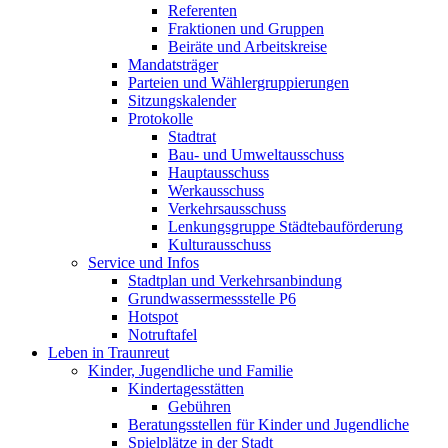
Referenten
Fraktionen und Gruppen
Beiräte und Arbeitskreise
Mandatsträger
Parteien und Wählergruppierungen
Sitzungskalender
Protokolle
Stadtrat
Bau- und Umweltausschuss
Hauptausschuss
Werkausschuss
Verkehrsausschuss
Lenkungsgruppe Städtebauförderung
Kulturausschuss
Service und Infos
Stadtplan und Verkehrsanbindung
Grundwassermessstelle P6
Hotspot
Notruftafel
Leben in Traunreut
Kinder, Jugendliche und Familie
Kindertagesstätten
Gebühren
Beratungsstellen für Kinder und Jugendliche
Spielplätze in der Stadt