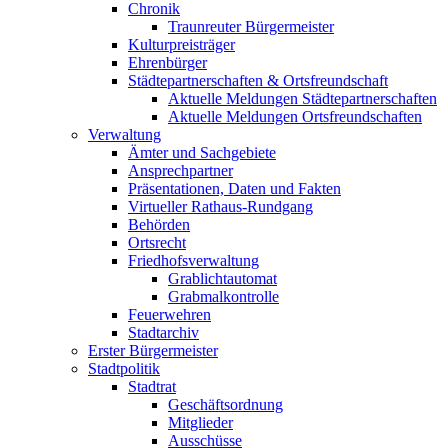
Chronik
Traunreuter Bürgermeister
Kulturpreisträger
Ehrenbürger
Städtepartnerschaften & Ortsfreundschaft
Aktuelle Meldungen Städtepartnerschaften
Aktuelle Meldungen Ortsfreundschaften
Verwaltung
Ämter und Sachgebiete
Ansprechpartner
Präsentationen, Daten und Fakten
Virtueller Rathaus-Rundgang
Behörden
Ortsrecht
Friedhofsverwaltung
Grablichtautomat
Grabmalkontrolle
Feuerwehren
Stadtarchiv
Erster Bürgermeister
Stadtpolitik
Stadtrat
Geschäftsordnung
Mitglieder
Ausschüsse