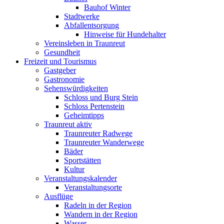
Bauhof Winter
Stadtwerke
Abfallentsorgung
Hinweise für Hundehalter
Vereinsleben in Traunreut
Gesundheit
Freizeit und Tourismus
Gastgeber
Gastronomie
Sehenswürdigkeiten
Schloss und Burg Stein
Schloss Pertenstein
Geheimtipps
Traunreut aktiv
Traunreuter Radwege
Traunreuter Wanderwege
Bäder
Sportstätten
Kultur
Veranstaltungskalender
Veranstaltungsorte
Ausflüge
Radeln in der Region
Wandern in der Region
Wasser