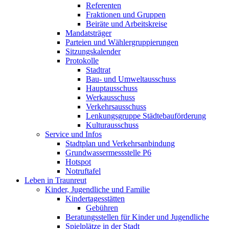
Referenten
Fraktionen und Gruppen
Beiräte und Arbeitskreise
Mandatsträger
Parteien und Wählergruppierungen
Sitzungskalender
Protokolle
Stadtrat
Bau- und Umweltausschuss
Hauptausschuss
Werkausschuss
Verkehrsausschuss
Lenkungsgruppe Städtebauförderung
Kulturausschuss
Service und Infos
Stadtplan und Verkehrsanbindung
Grundwassermessstelle P6
Hotspot
Notruftafel
Leben in Traunreut
Kinder, Jugendliche und Familie
Kindertagesstätten
Gebühren
Beratungsstellen für Kinder und Jugendliche
Spielplätze in der Stadt