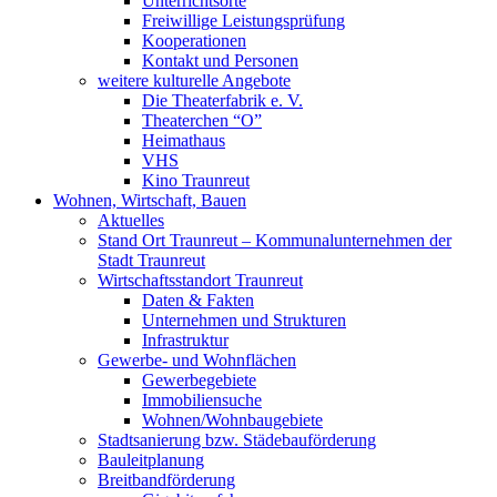
Unterrichtsorte
Freiwillige Leistungsprüfung
Kooperationen
Kontakt und Personen
weitere kulturelle Angebote
Die Theaterfabrik e. V.
Theaterchen “O”
Heimathaus
VHS
Kino Traunreut
Wohnen, Wirtschaft, Bauen
Aktuelles
Stand Ort Traunreut – Kommunalunternehmen der
Stadt Traunreut
Wirtschaftsstandort Traunreut
Daten & Fakten
Unternehmen und Strukturen
Infrastruktur
Gewerbe- und Wohnflächen
Gewerbegebiete
Immobiliensuche
Wohnen/Wohnbaugebiete
Stadtsanierung bzw. Städebauförderung
Bauleitplanung
Breitbandförderung