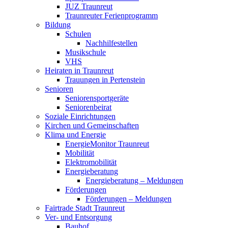
JUZ Traunreut
Traunreuter Ferienprogramm
Bildung
Schulen
Nachhilfestellen
Musikschule
VHS
Heiraten in Traunreut
Trauungen in Pertenstein
Senioren
Seniorensportgeräte
Seniorenbeirat
Soziale Einrichtungen
Kirchen und Gemeinschaften
Klima und Energie
EnergieMonitor Traunreut
Mobilität
Elektromobilität
Energieberatung
Energieberatung – Meldungen
Förderungen
Förderungen – Meldungen
Fairtrade Stadt Traunreut
Ver- und Entsorgung
Bauhof