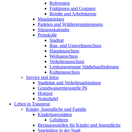
Referenten
Fraktionen und Gruppen
Beiräte und Arbeitskreise
Mandatsträger
Parteien und Wählergruppierungen
Sitzungskalender
Protokolle
Stadtrat
Bau- und Umweltausschuss
Hauptausschuss
Werkausschuss
Verkehrsausschuss
Lenkungsgruppe Städtebauförderung
Kulturausschuss
Service und Infos
Stadtplan und Verkehrsanbindung
Grundwassermessstelle P6
Hotspot
Notruftafel
Leben in Traunreut
Kinder, Jugendliche und Familie
Kindertagesstätten
Gebühren
Beratungsstellen für Kinder und Jugendliche
Spielplätze in der Stadt