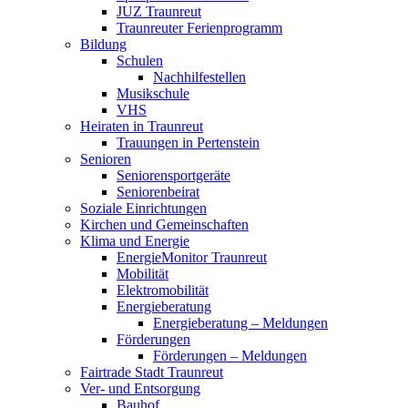
JUZ Traunreut
Traunreuter Ferienprogramm
Bildung
Schulen
Nachhilfestellen
Musikschule
VHS
Heiraten in Traunreut
Trauungen in Pertenstein
Senioren
Seniorensportgeräte
Seniorenbeirat
Soziale Einrichtungen
Kirchen und Gemeinschaften
Klima und Energie
EnergieMonitor Traunreut
Mobilität
Elektromobilität
Energieberatung
Energieberatung – Meldungen
Förderungen
Förderungen – Meldungen
Fairtrade Stadt Traunreut
Ver- und Entsorgung
Bauhof