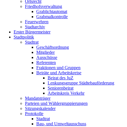
Ortsrecht
Friedhofsverwaltung
Grablichtautomat
Grabmalkontrolle
Feuerwehren
Stadtarchiv
Erster Bürgermeister
Stadtpolitik
Stadtrat
Geschäftsordnung
Mitglieder
Ausschüsse
Referenten
Fraktionen und Gruppen
Beiräte und Arbeitskreise
Beirat des JuZ
Lenkungsgruppe Städtebauförderung
Seniorenbeirat
Arbeitskreis Verkehr
Mandatsträger
Parteien und Wählergruppierungen
Sitzungskalender
Protokolle
Stadtrat
Bau- und Umweltausschuss