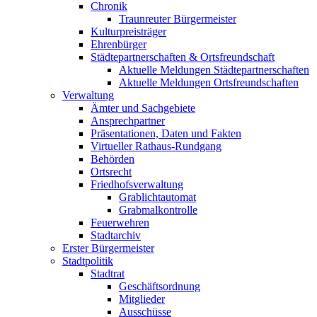
Chronik
Traunreuter Bürgermeister
Kulturpreisträger
Ehrenbürger
Städtepartnerschaften & Ortsfreundschaft
Aktuelle Meldungen Städtepartnerschaften
Aktuelle Meldungen Ortsfreundschaften
Verwaltung
Ämter und Sachgebiete
Ansprechpartner
Präsentationen, Daten und Fakten
Virtueller Rathaus-Rundgang
Behörden
Ortsrecht
Friedhofsverwaltung
Grablichtautomat
Grabmalkontrolle
Feuerwehren
Stadtarchiv
Erster Bürgermeister
Stadtpolitik
Stadtrat
Geschäftsordnung
Mitglieder
Ausschüsse