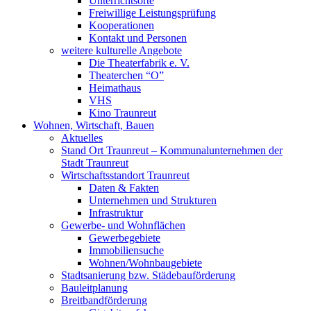
Unterrichtsorte
Freiwillige Leistungsprüfung
Kooperationen
Kontakt und Personen
weitere kulturelle Angebote
Die Theaterfabrik e. V.
Theaterchen “O”
Heimathaus
VHS
Kino Traunreut
Wohnen, Wirtschaft, Bauen
Aktuelles
Stand Ort Traunreut – Kommunalunternehmen der
Stadt Traunreut
Wirtschaftsstandort Traunreut
Daten & Fakten
Unternehmen und Strukturen
Infrastruktur
Gewerbe- und Wohnflächen
Gewerbegebiete
Immobiliensuche
Wohnen/Wohnbaugebiete
Stadtsanierung bzw. Städebauförderung
Bauleitplanung
Breitbandförderung