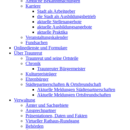
Amtliche Bekanntmachungen
Karriere
Stadt als Arbeitgeber
die Stadt als Ausbildungsbetrieb
aktuelle Stellenangebote
aktuelle Ausbildungsangebote
aktuelle Praktika
Veranstaltungskalender
Fundsachen
Onlinedienste und Formulare
Über Traunreut
Traunreut und seine Ortsteile
Chronik
Traunreuter Bürgermeister
Kulturpreisträger
Ehrenbürger
Städtepartnerschaften & Ortsfreundschaft
Aktuelle Meldungen Städtepartnerschaften
Aktuelle Meldungen Ortsfreundschaften
Verwaltung
Ämter und Sachgebiete
Ansprechpartner
Präsentationen, Daten und Fakten
Virtueller Rathaus-Rundgang
Behörden