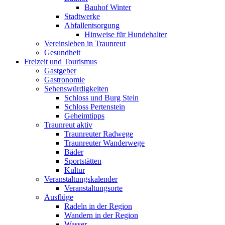
Bauhof Winter
Stadtwerke
Abfallentsorgung
Hinweise für Hundehalter
Vereinsleben in Traunreut
Gesundheit
Freizeit und Tourismus
Gastgeber
Gastronomie
Sehenswürdigkeiten
Schloss und Burg Stein
Schloss Pertenstein
Geheimtipps
Traunreut aktiv
Traunreuter Radwege
Traunreuter Wanderwege
Bäder
Sportstätten
Kultur
Veranstaltungskalender
Veranstaltungsorte
Ausflüge
Radeln in der Region
Wandern in der Region
Wasser