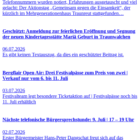
Telefonnummern wurden notiert, Erfahrungen ausgetauscht und viel
gelacht: Der Aktionstag „Gemeinsam gegen die Einsamkeit“, der
kürzlich im Mehrgenerationenhaus Traunreut stattgefunden…
Geschützt: Anmeldung zur feierlichen Eröffnung und Segnung
der neuen Kindertagesstätte Mariä Geburt in Traunwalchen
06.07.2026
Es gibt keinen Textauszug, da dies ein geschützter Beitrag ist.
Bergflair Open Air: Drei Festivalpässe zum Preis von zwei |
Verkauf nur vom 6. bis 11. Juli
03.07.2026
Festivalteam legt besondere Ticketaktion auf | Festivalpässe noch bis
11. Juli erhältlich
Nächste telefonische Bürgersprechstunde: 9. Juli | 17 – 19 Uhr
02.07.2026
Erster Bürgermeister Hans-Peter Dangschat freut sich auf das