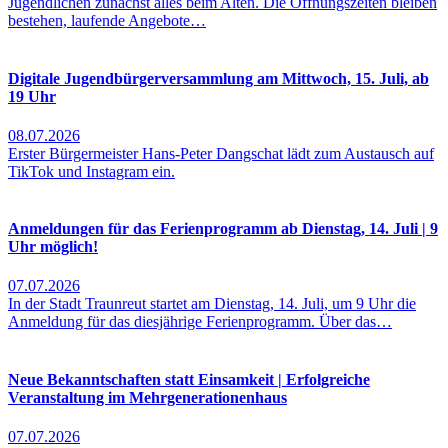
Jugendlichen zunächst alles beim Alten. Die Öffnungszeiten bleiben
bestehen, laufende Angebote…
Digitale Jugendbürgerversammlung am Mittwoch, 15. Juli, ab
19 Uhr
08.07.2026
Erster Bürgermeister Hans-Peter Dangschat lädt zum Austausch auf
TikTok und Instagram ein.
Anmeldungen für das Ferienprogramm ab Dienstag, 14. Juli | 9
Uhr möglich!
07.07.2026
In der Stadt Traunreut startet am Dienstag, 14. Juli, um 9 Uhr die
Anmeldung für das diesjährige Ferienprogramm. Über das…
Neue Bekanntschaften statt Einsamkeit | Erfolgreiche
Veranstaltung im Mehrgenerationenhaus
07.07.2026