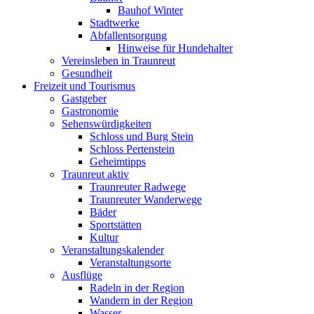
Bauhof Winter
Stadtwerke
Abfallentsorgung
Hinweise für Hundehalter
Vereinsleben in Traunreut
Gesundheit
Freizeit und Tourismus
Gastgeber
Gastronomie
Sehenswürdigkeiten
Schloss und Burg Stein
Schloss Pertenstein
Geheimtipps
Traunreut aktiv
Traunreuter Radwege
Traunreuter Wanderwege
Bäder
Sportstätten
Kultur
Veranstaltungskalender
Veranstaltungsorte
Ausflüge
Radeln in der Region
Wandern in der Region
Wasser