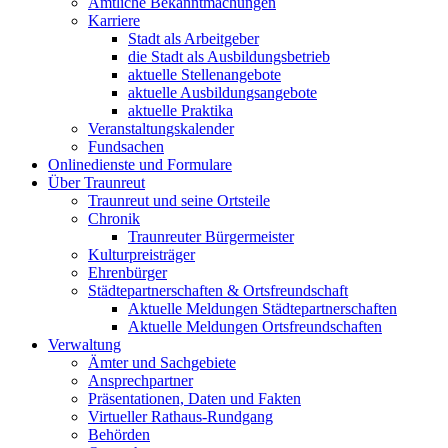
Amtliche Bekanntmachungen
Karriere
Stadt als Arbeitgeber
die Stadt als Ausbildungsbetrieb
aktuelle Stellenangebote
aktuelle Ausbildungsangebote
aktuelle Praktika
Veranstaltungskalender
Fundsachen
Onlinedienste und Formulare
Über Traunreut
Traunreut und seine Ortsteile
Chronik
Traunreuter Bürgermeister
Kulturpreisträger
Ehrenbürger
Städtepartnerschaften & Ortsfreundschaft
Aktuelle Meldungen Städtepartnerschaften
Aktuelle Meldungen Ortsfreundschaften
Verwaltung
Ämter und Sachgebiete
Ansprechpartner
Präsentationen, Daten und Fakten
Virtueller Rathaus-Rundgang
Behörden