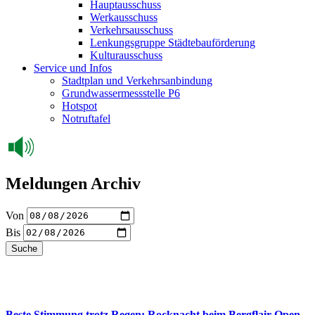
Hauptausschuss
Werkausschuss
Verkehrsausschuss
Lenkungsgruppe Städtebauförderung
Kulturausschuss
Service und Infos
Stadtplan und Verkehrsanbindung
Grundwassermessstelle P6
Hotspot
Notruftafel
Meldungen Archiv
Von
Bis
Suche
Beste Stimmung trotz Regen: Rocknacht beim Bergflair Open