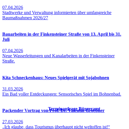
07.04.2026
Stadtwerke und Verwaltung informierten über umfangreiche
Baumaßnahmen 2026/27
Bauarbeiten in der Finkensteiner Straße von 13. April bis 31.
Juli
07.04.2026
Neue Wasserleitungen und Kanalarbeiten in der Finkensteiner
Straße.
Kita Schneckenhaus: Neues Spielgerät mit Sojabohnen
31.03.2026
Ein Bad voller Entdeckungen: Sensorisches Spiel im Bohnenbad.
Terminanfrage Bürgeramt
Packender Vortrag von Prof. Dr. Valentin Groebner
27.03.2026
„Ich glaube, dass Tourismus überhaupt nicht weltoffen ist!“