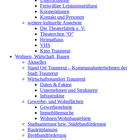
Unterrichtsorte
Freiwillige Leistungsprüfung
Kooperationen
Kontakt und Personen
weitere kulturelle Angebote
Die Theaterfabrik e. V.
Theaterchen “O”
Heimathaus
VHS
Kino Traunreut
Wohnen, Wirtschaft, Bauen
Aktuelles
Stand Ort Traunreut – Kommunalunternehmen der
Stadt Traunreut
Wirtschaftsstandort Traunreut
Daten & Fakten
Unternehmen und Strukturen
Infrastruktur
Gewerbe- und Wohnflächen
Gewerbegebiete
Immobiliensuche
Wohnen/Wohnbaugebiete
Stadtsanierung bzw. Städebauförderung
Bauleitplanung
Breitbandförderung