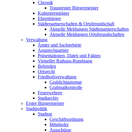
Chronik
Traunreuter Bürgermeister
Kulturpreisträger
Ehrenbürger
Städtepartnerschaften & Ortsfreundschaft
Aktuelle Meldungen Städtepartnerschaften
Aktuelle Meldungen Ortsfreundschaften
Verwaltung
Ämter und Sachgebiete
Ansprechpartner
Präsentationen, Daten und Fakten
Virtueller Rathaus-Rundgang
Behörden
Ortsrecht
Friedhofsverwaltung
Grablichtautomat
Grabmalkontrolle
Feuerwehren
Stadtarchiv
Erster Bürgermeister
Stadtpolitik
Stadtrat
Geschäftsordnung
Mitglieder
Ausschüsse