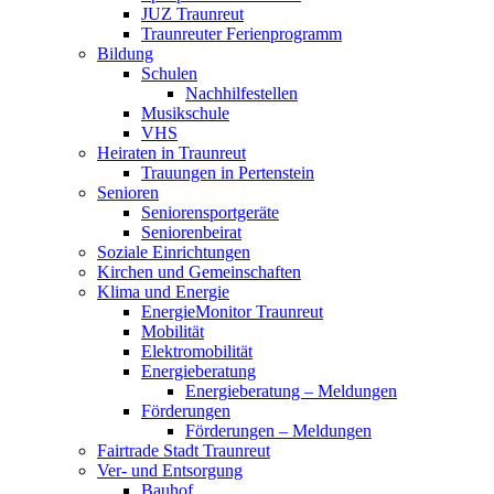
JUZ Traunreut
Traunreuter Ferienprogramm
Bildung
Schulen
Nachhilfestellen
Musikschule
VHS
Heiraten in Traunreut
Trauungen in Pertenstein
Senioren
Seniorensportgeräte
Seniorenbeirat
Soziale Einrichtungen
Kirchen und Gemeinschaften
Klima und Energie
EnergieMonitor Traunreut
Mobilität
Elektromobilität
Energieberatung
Energieberatung – Meldungen
Förderungen
Förderungen – Meldungen
Fairtrade Stadt Traunreut
Ver- und Entsorgung
Bauhof