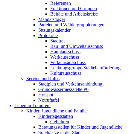
Referenten
Fraktionen und Gruppen
Beiräte und Arbeitskreise
Mandatsträger
Parteien und Wählergruppierungen
Sitzungskalender
Protokolle
Stadtrat
Bau- und Umweltausschuss
Hauptausschuss
Werkausschuss
Verkehrsausschuss
Lenkungsgruppe Städtebauförderung
Kulturausschuss
Service und Infos
Stadtplan und Verkehrsanbindung
Grundwassermessstelle P6
Hotspot
Notruftafel
Leben in Traunreut
Kinder, Jugendliche und Familie
Kindertagesstätten
Gebühren
Beratungsstellen für Kinder und Jugendliche
Spielplätze in der Stadt