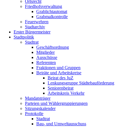
Ortsrecht
Friedhofsverwaltung
Grablichtautomat
Grabmalkontrolle
Feuerwehren
Stadtarchiv
Erster Bürgermeister
Stadtpolitik
Stadtrat
Geschäftsordnung
Mitglieder
Ausschüsse
Referenten
Fraktionen und Gruppen
Beiräte und Arbeitskreise
Beirat des JuZ
Lenkungsgruppe Städtebauförderung
Seniorenbeirat
Arbeitskreis Verkehr
Mandatsträger
Parteien und Wählergruppierungen
Sitzungskalender
Protokolle
Stadtrat
Bau- und Umweltausschuss