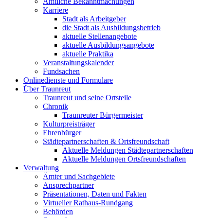
Amtliche Bekanntmachungen
Karriere
Stadt als Arbeitgeber
die Stadt als Ausbildungsbetrieb
aktuelle Stellenangebote
aktuelle Ausbildungsangebote
aktuelle Praktika
Veranstaltungskalender
Fundsachen
Onlinedienste und Formulare
Über Traunreut
Traunreut und seine Ortsteile
Chronik
Traunreuter Bürgermeister
Kulturpreisträger
Ehrenbürger
Städtepartnerschaften & Ortsfreundschaft
Aktuelle Meldungen Städtepartnerschaften
Aktuelle Meldungen Ortsfreundschaften
Verwaltung
Ämter und Sachgebiete
Ansprechpartner
Präsentationen, Daten und Fakten
Virtueller Rathaus-Rundgang
Behörden