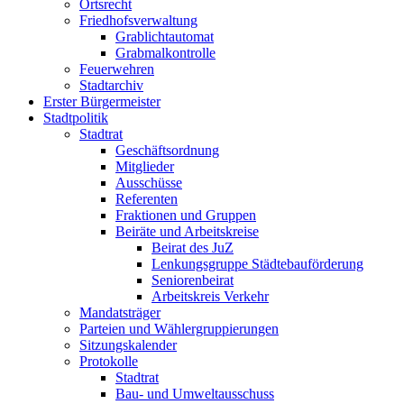
Ortsrecht
Friedhofsverwaltung
Grablichtautomat
Grabmalkontrolle
Feuerwehren
Stadtarchiv
Erster Bürgermeister
Stadtpolitik
Stadtrat
Geschäftsordnung
Mitglieder
Ausschüsse
Referenten
Fraktionen und Gruppen
Beiräte und Arbeitskreise
Beirat des JuZ
Lenkungsgruppe Städtebauförderung
Seniorenbeirat
Arbeitskreis Verkehr
Mandatsträger
Parteien und Wählergruppierungen
Sitzungskalender
Protokolle
Stadtrat
Bau- und Umweltausschuss