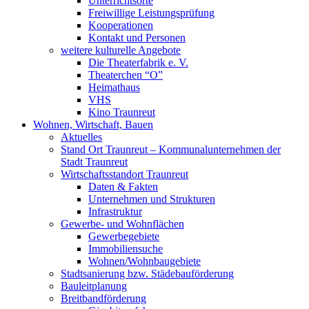
Unterrichtsorte
Freiwillige Leistungsprüfung
Kooperationen
Kontakt und Personen
weitere kulturelle Angebote
Die Theaterfabrik e. V.
Theaterchen “O”
Heimathaus
VHS
Kino Traunreut
Wohnen, Wirtschaft, Bauen
Aktuelles
Stand Ort Traunreut – Kommunalunternehmen der
Stadt Traunreut
Wirtschaftsstandort Traunreut
Daten & Fakten
Unternehmen und Strukturen
Infrastruktur
Gewerbe- und Wohnflächen
Gewerbegebiete
Immobiliensuche
Wohnen/Wohnbaugebiete
Stadtsanierung bzw. Städebauförderung
Bauleitplanung
Breitbandförderung