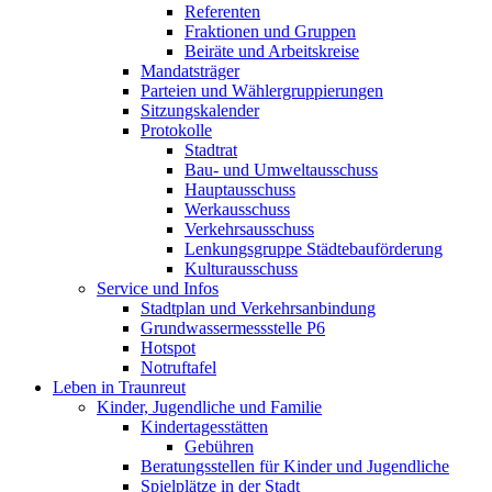
Referenten
Fraktionen und Gruppen
Beiräte und Arbeitskreise
Mandatsträger
Parteien und Wählergruppierungen
Sitzungskalender
Protokolle
Stadtrat
Bau- und Umweltausschuss
Hauptausschuss
Werkausschuss
Verkehrsausschuss
Lenkungsgruppe Städtebauförderung
Kulturausschuss
Service und Infos
Stadtplan und Verkehrsanbindung
Grundwassermessstelle P6
Hotspot
Notruftafel
Leben in Traunreut
Kinder, Jugendliche und Familie
Kindertagesstätten
Gebühren
Beratungsstellen für Kinder und Jugendliche
Spielplätze in der Stadt