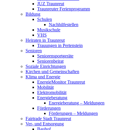
JUZ Traunreut
Traunreuter Ferienprogramm
Bildung
Schulen
Nachhilfestellen
Musikschule
VHS
Heiraten in Traunreut
Trauungen in Pertenstein
Senioren
Seniorensportgeräte
Seniorenbeirat
Soziale Einrichtungen
Kirchen und Gemeinschaften
Klima und Energie
EnergieMonitor Traunreut
Mobilität
Elektromobilität
Energieberatung
Energieberatung – Meldungen
Förderungen
Förderungen – Meldungen
Fairtrade Stadt Traunreut
Ver- und Entsorgung
Bauhof