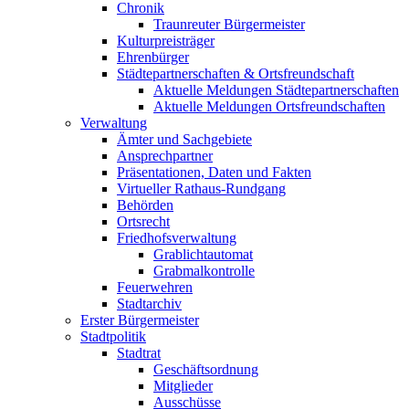
Chronik
Traunreuter Bürgermeister
Kulturpreisträger
Ehrenbürger
Städtepartnerschaften & Ortsfreundschaft
Aktuelle Meldungen Städtepartnerschaften
Aktuelle Meldungen Ortsfreundschaften
Verwaltung
Ämter und Sachgebiete
Ansprechpartner
Präsentationen, Daten und Fakten
Virtueller Rathaus-Rundgang
Behörden
Ortsrecht
Friedhofsverwaltung
Grablichtautomat
Grabmalkontrolle
Feuerwehren
Stadtarchiv
Erster Bürgermeister
Stadtpolitik
Stadtrat
Geschäftsordnung
Mitglieder
Ausschüsse