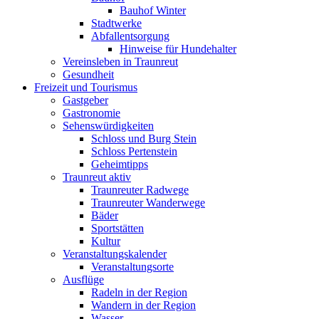
Bauhof Winter
Stadtwerke
Abfallentsorgung
Hinweise für Hundehalter
Vereinsleben in Traunreut
Gesundheit
Freizeit und Tourismus
Gastgeber
Gastronomie
Sehenswürdigkeiten
Schloss und Burg Stein
Schloss Pertenstein
Geheimtipps
Traunreut aktiv
Traunreuter Radwege
Traunreuter Wanderwege
Bäder
Sportstätten
Kultur
Veranstaltungskalender
Veranstaltungsorte
Ausflüge
Radeln in der Region
Wandern in der Region
Wasser