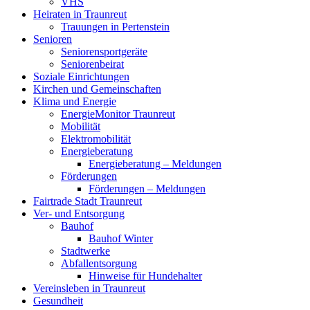
VHS
Heiraten in Traunreut
Trauungen in Pertenstein
Senioren
Seniorensportgeräte
Seniorenbeirat
Soziale Einrichtungen
Kirchen und Gemeinschaften
Klima und Energie
EnergieMonitor Traunreut
Mobilität
Elektromobilität
Energieberatung
Energieberatung – Meldungen
Förderungen
Förderungen – Meldungen
Fairtrade Stadt Traunreut
Ver- und Entsorgung
Bauhof
Bauhof Winter
Stadtwerke
Abfallentsorgung
Hinweise für Hundehalter
Vereinsleben in Traunreut
Gesundheit