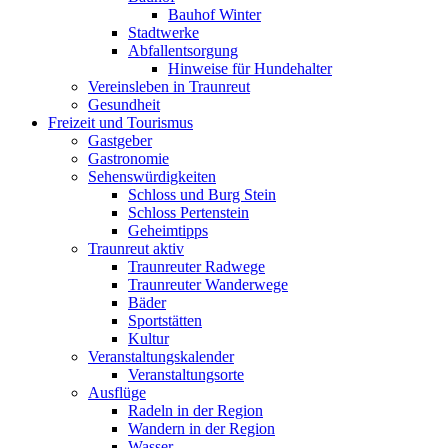
Bauhof Winter
Stadtwerke
Abfallentsorgung
Hinweise für Hundehalter
Vereinsleben in Traunreut
Gesundheit
Freizeit und Tourismus
Gastgeber
Gastronomie
Sehenswürdigkeiten
Schloss und Burg Stein
Schloss Pertenstein
Geheimtipps
Traunreut aktiv
Traunreuter Radwege
Traunreuter Wanderwege
Bäder
Sportstätten
Kultur
Veranstaltungskalender
Veranstaltungsorte
Ausflüge
Radeln in der Region
Wandern in der Region
Wasser