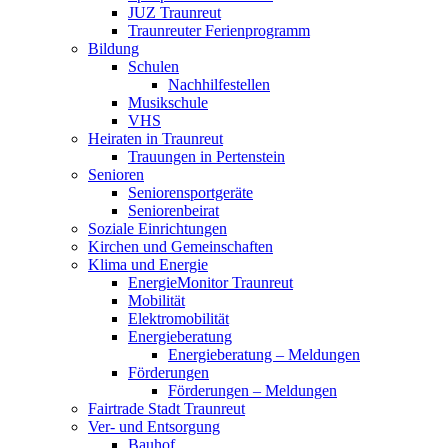
JUZ Traunreut
Traunreuter Ferienprogramm
Bildung
Schulen
Nachhilfestellen
Musikschule
VHS
Heiraten in Traunreut
Trauungen in Pertenstein
Senioren
Seniorensportgeräte
Seniorenbeirat
Soziale Einrichtungen
Kirchen und Gemeinschaften
Klima und Energie
EnergieMonitor Traunreut
Mobilität
Elektromobilität
Energieberatung
Energieberatung – Meldungen
Förderungen
Förderungen – Meldungen
Fairtrade Stadt Traunreut
Ver- und Entsorgung
Bauhof