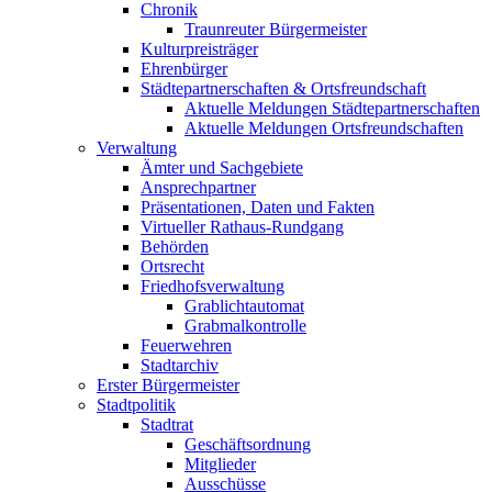
Chronik
Traunreuter Bürgermeister
Kulturpreisträger
Ehrenbürger
Städtepartnerschaften & Ortsfreundschaft
Aktuelle Meldungen Städtepartnerschaften
Aktuelle Meldungen Ortsfreundschaften
Verwaltung
Ämter und Sachgebiete
Ansprechpartner
Präsentationen, Daten und Fakten
Virtueller Rathaus-Rundgang
Behörden
Ortsrecht
Friedhofsverwaltung
Grablichtautomat
Grabmalkontrolle
Feuerwehren
Stadtarchiv
Erster Bürgermeister
Stadtpolitik
Stadtrat
Geschäftsordnung
Mitglieder
Ausschüsse