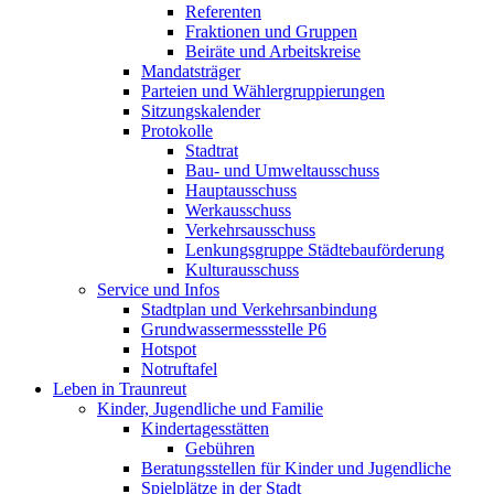
Referenten
Fraktionen und Gruppen
Beiräte und Arbeitskreise
Mandatsträger
Parteien und Wählergruppierungen
Sitzungskalender
Protokolle
Stadtrat
Bau- und Umweltausschuss
Hauptausschuss
Werkausschuss
Verkehrsausschuss
Lenkungsgruppe Städtebauförderung
Kulturausschuss
Service und Infos
Stadtplan und Verkehrsanbindung
Grundwassermessstelle P6
Hotspot
Notruftafel
Leben in Traunreut
Kinder, Jugendliche und Familie
Kindertagesstätten
Gebühren
Beratungsstellen für Kinder und Jugendliche
Spielplätze in der Stadt