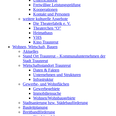
Unterrichtsorte
Freiwillige Leistungsprüfung
Kooperationen
Kontakt und Personen
weitere kulturelle Angebote
Die Theaterfabrik e. V.
Theaterchen “O”
Heimathaus
VHS
Kino Traunreut
Wohnen, Wirtschaft, Bauen
Aktuelles
Stand Ort Traunreut – Kommunalunternehmen der
Stadt Traunreut
Wirtschaftsstandort Traunreut
Daten & Fakten
Unternehmen und Strukturen
Infrastruktur
Gewerbe- und Wohnflächen
Gewerbegebiete
Immobiliensuche
Wohnen/Wohnbaugebiete
Stadtsanierung bzw. Städebauförderung
Bauleitplanung
Breitbandförderung