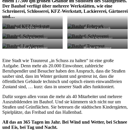
einem 17.500 qm großen Gelände im Südosten des Stadtgebiets.
Der Bauhof verfügt über mehrere Werkstätten, wie eine
Schreinerei, Schlosserei, KFZ-Werkstatt, Lackiererei, Gärtnerei
und…
Bauhof KFZ-Werkstatt
Bauhof Fuhrpark
Bauhof Schreinerei
Bauhof Schlosserei
Bauhof Lackiererei
Bauhof Traunreut
Eine Stadt wie Traunreut „in Schuss zu halten“ ist eine große
Aufgabe. Denn mehr als 20.000 Einwohner, zahlreiche
Berufspendler und Besucher haben den Anspruch, dass die Straßen
sauber sind, dass im Winter geräumt und gestreut ist, dass die
öffentlichen Gebäude technisch und optisch einem einwandfreien
Zustand sind, … kurz: dass in unserer Stadt alles funktioniert.
Dafür sorgen allen voran die mehr als 40 Mitarbeiter und mehrere
Auszubildenden im Bauhof. Und sie kümmern sich nicht nur um
Straßen und Grünflächen. Sie betreuen die städtischen Kindergärten,
Spielplätze, das Freibad und das Hallenbad.
All das an 365 Tagen im Jahr. Bei Wind und Wetter, bei Schnee
und Eis, bei Tag und Nacht.