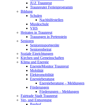
JUZ Traunreut
Traunreuter Ferienprogramm
Bildung
Schulen
Nachhilfestellen
Musikschule
VHS
Heiraten in Traunreut
Trauungen in Pertenstein
Senioren
Seniorensportgeräte
Seniorenbeirat
Soziale Einrichtungen
Kirchen und Gemeinschaften
Klima und Energie
EnergieMonitor Traunreut
Mobilität
Elektromobilität
Energieberatung
Energieberatung – Meldungen
Förderungen
Förderungen – Meldungen
Fairtrade Stadt Traunreut
Ver- und Entsorgung
Bauhof