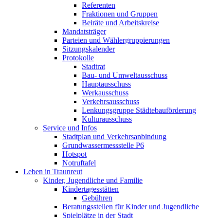
Referenten
Fraktionen und Gruppen
Beiräte und Arbeitskreise
Mandatsträger
Parteien und Wählergruppierungen
Sitzungskalender
Protokolle
Stadtrat
Bau- und Umweltausschuss
Hauptausschuss
Werkausschuss
Verkehrsausschuss
Lenkungsgruppe Städtebauförderung
Kulturausschuss
Service und Infos
Stadtplan und Verkehrsanbindung
Grundwassermessstelle P6
Hotspot
Notruftafel
Leben in Traunreut
Kinder, Jugendliche und Familie
Kindertagesstätten
Gebühren
Beratungsstellen für Kinder und Jugendliche
Spielplätze in der Stadt