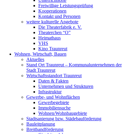
Unterrichtsorte
Freiwillige Leistungsprüfung
Kooperationen
Kontakt und Personen
weitere kulturelle Angebote
Die Theaterfabrik e. V.
Theaterchen “O”
Heimathaus
VHS
Kino Traunreut
Wohnen, Wirtschaft, Bauen
Aktuelles
Stand Ort Traunreut – Kommunalunternehmen der
Stadt Traunreut
Wirtschaftsstandort Traunreut
Daten & Fakten
Unternehmen und Strukturen
Infrastruktur
Gewerbe- und Wohnflächen
Gewerbegebiete
Immobiliensuche
Wohnen/Wohnbaugebiete
Stadtsanierung bzw. Städebauförderung
Bauleitplanung
Breitbandförderung