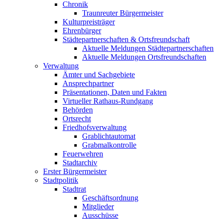
Chronik
Traunreuter Bürgermeister
Kulturpreisträger
Ehrenbürger
Städtepartnerschaften & Ortsfreundschaft
Aktuelle Meldungen Städtepartnerschaften
Aktuelle Meldungen Ortsfreundschaften
Verwaltung
Ämter und Sachgebiete
Ansprechpartner
Präsentationen, Daten und Fakten
Virtueller Rathaus-Rundgang
Behörden
Ortsrecht
Friedhofsverwaltung
Grablichtautomat
Grabmalkontrolle
Feuerwehren
Stadtarchiv
Erster Bürgermeister
Stadtpolitik
Stadtrat
Geschäftsordnung
Mitglieder
Ausschüsse