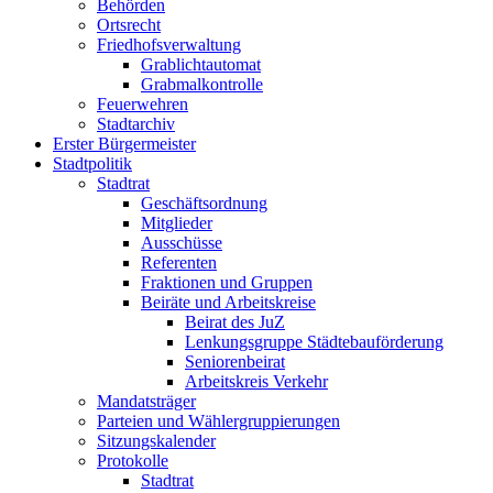
Behörden
Ortsrecht
Friedhofsverwaltung
Grablichtautomat
Grabmalkontrolle
Feuerwehren
Stadtarchiv
Erster Bürgermeister
Stadtpolitik
Stadtrat
Geschäftsordnung
Mitglieder
Ausschüsse
Referenten
Fraktionen und Gruppen
Beiräte und Arbeitskreise
Beirat des JuZ
Lenkungsgruppe Städtebauförderung
Seniorenbeirat
Arbeitskreis Verkehr
Mandatsträger
Parteien und Wählergruppierungen
Sitzungskalender
Protokolle
Stadtrat