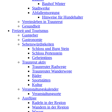
Bauhof Winter
Stadtwerke
Abfallentsorgung
Hinweise für Hundehalter
Vereinsleben in Traunreut
Gesundheit
Freizeit und Tourismus
Gastgeber
Gastronomie
Sehenswürdigkeiten
Schloss und Burg Stein
Schloss Pertenstein
Geheimtipps
Traunreut aktiv
Traunreuter Radwege
Traunreuter Wanderwege
Bäder
Sportstätten
Kultur
Veranstaltungskalender
Veranstaltungsorte
Ausflüge
Radeln in der Region
Wandern in der Region
Wasser