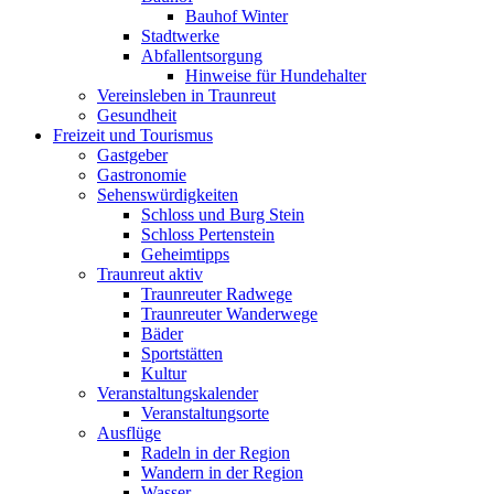
Bauhof Winter
Stadtwerke
Abfallentsorgung
Hinweise für Hundehalter
Vereinsleben in Traunreut
Gesundheit
Freizeit und Tourismus
Gastgeber
Gastronomie
Sehenswürdigkeiten
Schloss und Burg Stein
Schloss Pertenstein
Geheimtipps
Traunreut aktiv
Traunreuter Radwege
Traunreuter Wanderwege
Bäder
Sportstätten
Kultur
Veranstaltungskalender
Veranstaltungsorte
Ausflüge
Radeln in der Region
Wandern in der Region
Wasser