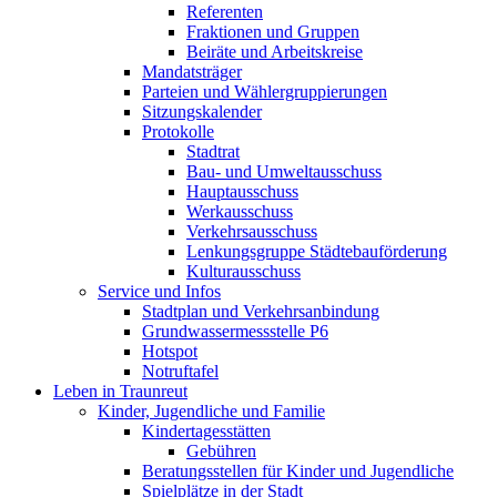
Referenten
Fraktionen und Gruppen
Beiräte und Arbeitskreise
Mandatsträger
Parteien und Wählergruppierungen
Sitzungskalender
Protokolle
Stadtrat
Bau- und Umweltausschuss
Hauptausschuss
Werkausschuss
Verkehrsausschuss
Lenkungsgruppe Städtebauförderung
Kulturausschuss
Service und Infos
Stadtplan und Verkehrsanbindung
Grundwassermessstelle P6
Hotspot
Notruftafel
Leben in Traunreut
Kinder, Jugendliche und Familie
Kindertagesstätten
Gebühren
Beratungsstellen für Kinder und Jugendliche
Spielplätze in der Stadt