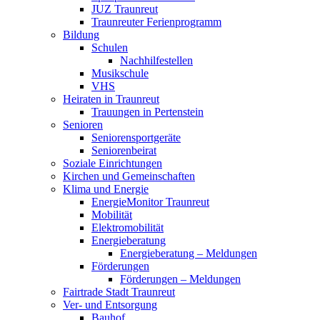
JUZ Traunreut
Traunreuter Ferienprogramm
Bildung
Schulen
Nachhilfestellen
Musikschule
VHS
Heiraten in Traunreut
Trauungen in Pertenstein
Senioren
Seniorensportgeräte
Seniorenbeirat
Soziale Einrichtungen
Kirchen und Gemeinschaften
Klima und Energie
EnergieMonitor Traunreut
Mobilität
Elektromobilität
Energieberatung
Energieberatung – Meldungen
Förderungen
Förderungen – Meldungen
Fairtrade Stadt Traunreut
Ver- und Entsorgung
Bauhof