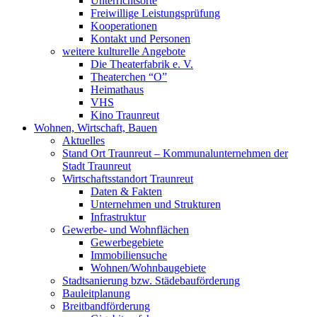
Unterrichtsorte
Freiwillige Leistungsprüfung
Kooperationen
Kontakt und Personen
weitere kulturelle Angebote
Die Theaterfabrik e. V.
Theaterchen “O”
Heimathaus
VHS
Kino Traunreut
Wohnen, Wirtschaft, Bauen
Aktuelles
Stand Ort Traunreut – Kommunalunternehmen der
Stadt Traunreut
Wirtschaftsstandort Traunreut
Daten & Fakten
Unternehmen und Strukturen
Infrastruktur
Gewerbe- und Wohnflächen
Gewerbegebiete
Immobiliensuche
Wohnen/Wohnbaugebiete
Stadtsanierung bzw. Städebauförderung
Bauleitplanung
Breitbandförderung