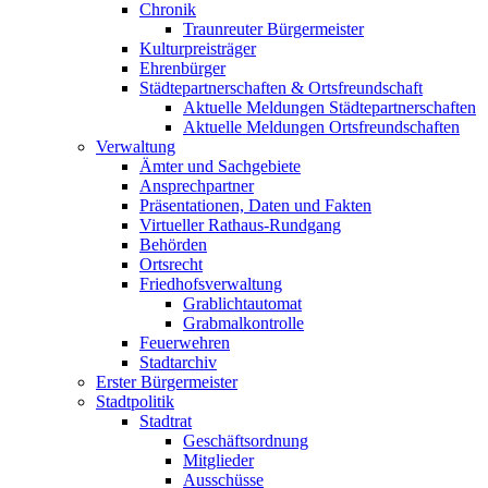
Chronik
Traunreuter Bürgermeister
Kulturpreisträger
Ehrenbürger
Städtepartnerschaften & Ortsfreundschaft
Aktuelle Meldungen Städtepartnerschaften
Aktuelle Meldungen Ortsfreundschaften
Verwaltung
Ämter und Sachgebiete
Ansprechpartner
Präsentationen, Daten und Fakten
Virtueller Rathaus-Rundgang
Behörden
Ortsrecht
Friedhofsverwaltung
Grablichtautomat
Grabmalkontrolle
Feuerwehren
Stadtarchiv
Erster Bürgermeister
Stadtpolitik
Stadtrat
Geschäftsordnung
Mitglieder
Ausschüsse