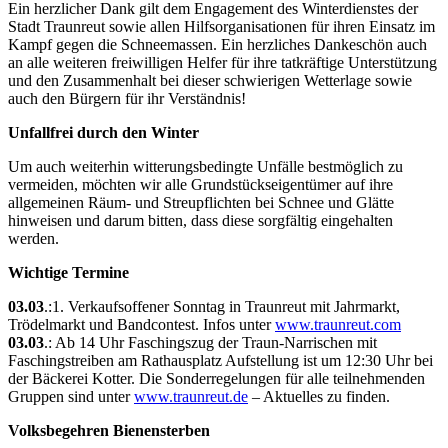
Ein herzlicher Dank gilt dem Engagement des Winterdienstes der
Stadt Traunreut sowie allen Hilfsorganisationen für ihren Einsatz im
Kampf gegen die Schneemassen. Ein herzliches Dankeschön auch
an alle weiteren freiwilligen Helfer für ihre tatkräftige Unterstützung
und den Zusammenhalt bei dieser schwierigen Wetterlage sowie
auch den Bürgern für ihr Verständnis!
U
nfallfrei durch den Winter
Um auch weiterhin witterungsbedingte Unfälle bestmöglich zu
vermeiden, möchten wir alle Grundstückseigentümer auf ihre
allgemeinen Räum- und Streupflichten bei Schnee und Glätte
hinweisen und darum bitten, dass diese sorgfältig eingehalten
werden.
Wichtige Termine
03.03
.:1. Verkaufsoffener Sonntag in Traunreut mit Jahrmarkt,
Trödelmarkt und Bandcontest. Infos unter
www.traunreut.com
03.03
.: Ab 14 Uhr Faschingszug der Traun-Narrischen mit
Faschingstreiben am Rathausplatz Aufstellung ist um 12:30 Uhr bei
der Bäckerei Kotter. Die Sonderregelungen für alle teilnehmenden
Gruppen sind unter
www.traunreut.de
– Aktuelles zu finden.
Volksbegehren Bienensterben