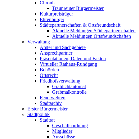
Chronik
Traunreuter Bürgermeister
Kulturpreisträger
Ehrenbürger
Städtepartnerschaften & Ortsfreundschaft
Aktuelle Meldungen Städtepartnerschaften
Aktuelle Meldungen Ortsfreundschaften
Verwaltung
Ämter und Sachgebiete
Ansprechpartner
Präsentationen, Daten und Fakten
Virtueller Rathaus-Rundgang
Behörden
Ortsrecht
Friedhofsverwaltung
Grablichtautomat
Grabmalkontrolle
Feuerwehren
Stadtarchiv
Erster Bürgermeister
Stadtpolitik
Stadtrat
Geschäftsordnung
Mitglieder
Ausschüsse