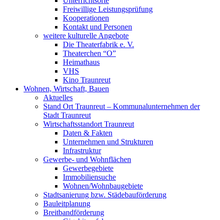
Unterrichtsorte
Freiwillige Leistungsprüfung
Kooperationen
Kontakt und Personen
weitere kulturelle Angebote
Die Theaterfabrik e. V.
Theaterchen “O”
Heimathaus
VHS
Kino Traunreut
Wohnen, Wirtschaft, Bauen
Aktuelles
Stand Ort Traunreut – Kommunalunternehmen der
Stadt Traunreut
Wirtschaftsstandort Traunreut
Daten & Fakten
Unternehmen und Strukturen
Infrastruktur
Gewerbe- und Wohnflächen
Gewerbegebiete
Immobiliensuche
Wohnen/Wohnbaugebiete
Stadtsanierung bzw. Städebauförderung
Bauleitplanung
Breitbandförderung