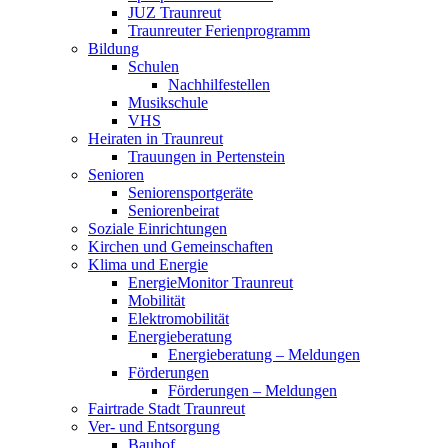
JUZ Traunreut
Traunreuter Ferienprogramm
Bildung
Schulen
Nachhilfestellen
Musikschule
VHS
Heiraten in Traunreut
Trauungen in Pertenstein
Senioren
Seniorensportgeräte
Seniorenbeirat
Soziale Einrichtungen
Kirchen und Gemeinschaften
Klima und Energie
EnergieMonitor Traunreut
Mobilität
Elektromobilität
Energieberatung
Energieberatung – Meldungen
Förderungen
Förderungen – Meldungen
Fairtrade Stadt Traunreut
Ver- und Entsorgung
Bauhof