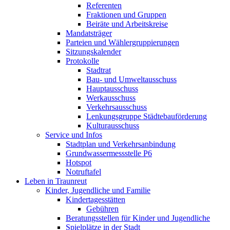
Referenten
Fraktionen und Gruppen
Beiräte und Arbeitskreise
Mandatsträger
Parteien und Wählergruppierungen
Sitzungskalender
Protokolle
Stadtrat
Bau- und Umweltausschuss
Hauptausschuss
Werkausschuss
Verkehrsausschuss
Lenkungsgruppe Städtebauförderung
Kulturausschuss
Service und Infos
Stadtplan und Verkehrsanbindung
Grundwassermessstelle P6
Hotspot
Notruftafel
Leben in Traunreut
Kinder, Jugendliche und Familie
Kindertagesstätten
Gebühren
Beratungsstellen für Kinder und Jugendliche
Spielplätze in der Stadt