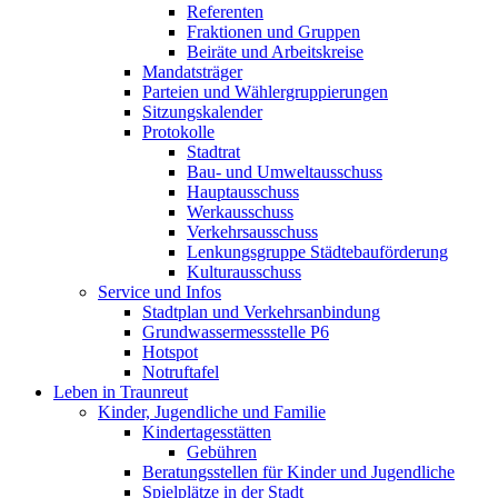
Referenten
Fraktionen und Gruppen
Beiräte und Arbeitskreise
Mandatsträger
Parteien und Wählergruppierungen
Sitzungskalender
Protokolle
Stadtrat
Bau- und Umweltausschuss
Hauptausschuss
Werkausschuss
Verkehrsausschuss
Lenkungsgruppe Städtebauförderung
Kulturausschuss
Service und Infos
Stadtplan und Verkehrsanbindung
Grundwassermessstelle P6
Hotspot
Notruftafel
Leben in Traunreut
Kinder, Jugendliche und Familie
Kindertagesstätten
Gebühren
Beratungsstellen für Kinder und Jugendliche
Spielplätze in der Stadt