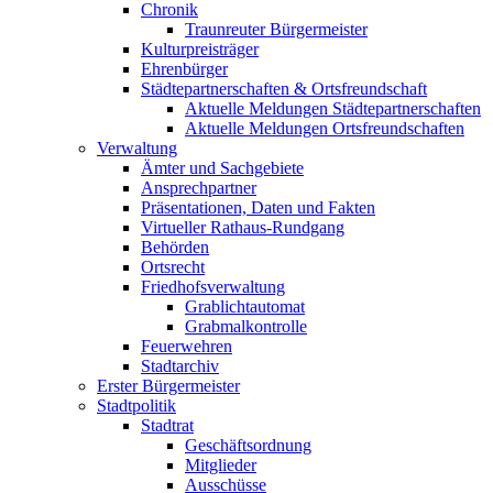
Chronik
Traunreuter Bürgermeister
Kulturpreisträger
Ehrenbürger
Städtepartnerschaften & Ortsfreundschaft
Aktuelle Meldungen Städtepartnerschaften
Aktuelle Meldungen Ortsfreundschaften
Verwaltung
Ämter und Sachgebiete
Ansprechpartner
Präsentationen, Daten und Fakten
Virtueller Rathaus-Rundgang
Behörden
Ortsrecht
Friedhofsverwaltung
Grablichtautomat
Grabmalkontrolle
Feuerwehren
Stadtarchiv
Erster Bürgermeister
Stadtpolitik
Stadtrat
Geschäftsordnung
Mitglieder
Ausschüsse