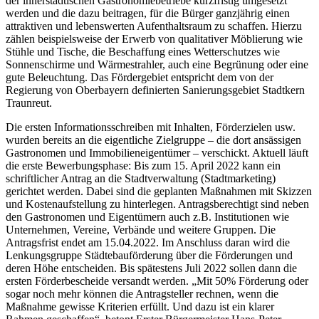
der innerstädtischen Gastronomiebetriebe kurzfristig umgesetzt
werden und die dazu beitragen, für die Bürger ganzjährig einen
attraktiven und lebenswerten Aufenthaltsraum zu schaffen. Hierzu
zählen beispielsweise der Erwerb von qualitativer Möblierung wie
Stühle und Tische, die Beschaffung eines Wetterschutzes wie
Sonnenschirme und Wärmestrahler, auch eine Begrünung oder eine
gute Beleuchtung. Das Fördergebiet entspricht dem von der
Regierung von Oberbayern definierten Sanierungsgebiet Stadtkern
Traunreut.
Die ersten Informationsschreiben mit Inhalten, Förderzielen usw.
wurden bereits an die eigentliche Zielgruppe – die dort ansässigen
Gastronomen und Immobilieneigentümer – verschickt. Aktuell läuft
die erste Bewerbungsphase: Bis zum 15. April 2022 kann ein
schriftlicher Antrag an die Stadtverwaltung (Stadtmarketing)
gerichtet werden. Dabei sind die geplanten Maßnahmen mit Skizzen
und Kostenaufstellung zu hinterlegen. Antragsberechtigt sind neben
den Gastronomen und Eigentümern auch z.B. Institutionen wie
Unternehmen, Vereine, Verbände und weitere Gruppen. Die
Antragsfrist endet am 15.04.2022. Im Anschluss daran wird die
Lenkungsgruppe Städtebauförderung über die Förderungen und
deren Höhe entscheiden. Bis spätestens Juli 2022 sollen dann die
ersten Förderbescheide versandt werden. „Mit 50% Förderung oder
sogar noch mehr können die Antragsteller rechnen, wenn die
Maßnahme gewisse Kriterien erfüllt. Und dazu ist ein klarer