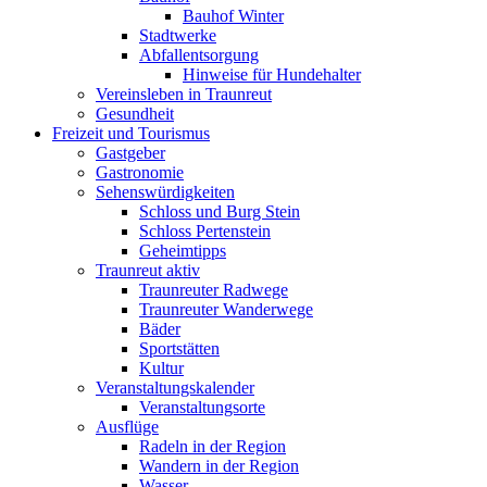
Bauhof Winter
Stadtwerke
Abfallentsorgung
Hinweise für Hundehalter
Vereinsleben in Traunreut
Gesundheit
Freizeit und Tourismus
Gastgeber
Gastronomie
Sehenswürdigkeiten
Schloss und Burg Stein
Schloss Pertenstein
Geheimtipps
Traunreut aktiv
Traunreuter Radwege
Traunreuter Wanderwege
Bäder
Sportstätten
Kultur
Veranstaltungskalender
Veranstaltungsorte
Ausflüge
Radeln in der Region
Wandern in der Region
Wasser