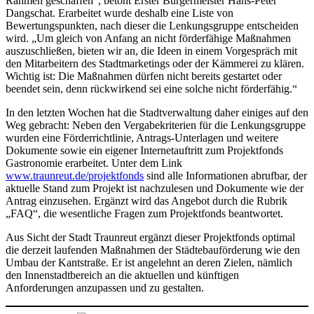
Rahmen geschaffen“, betont Erster Bürgermeister Hans-Peter
Dangschat. Erarbeitet wurde deshalb eine Liste von
Bewertungspunkten, nach dieser die Lenkungsgruppe entscheiden
wird. „Um gleich von Anfang an nicht förderfähige Maßnahmen
auszuschließen, bieten wir an, die Ideen in einem Vorgespräch mit
den Mitarbeitern des Stadtmarketings oder der Kämmerei zu klären.
Wichtig ist: Die Maßnahmen dürfen nicht bereits gestartet oder
beendet sein, denn rückwirkend sei eine solche nicht förderfähig.“
In den letzten Wochen hat die Stadtverwaltung daher einiges auf den
Weg gebracht: Neben den Vergabekriterien für die Lenkungsgruppe
wurden eine Förderrichtlinie, Antrags-Unterlagen und weitere
Dokumente sowie ein eigener Internetauftritt zum Projektfonds
Gastronomie erarbeitet. Unter dem Link
www.traunreut.de/projektfonds
sind alle Informationen abrufbar, der
aktuelle Stand zum Projekt ist nachzulesen und Dokumente wie der
Antrag einzusehen. Ergänzt wird das Angebot durch die Rubrik
„FAQ“, die wesentliche Fragen zum Projektfonds beantwortet.
Aus Sicht der Stadt Traunreut ergänzt dieser Projektfonds optimal
die derzeit laufenden Maßnahmen der Städtebauförderung wie den
Umbau der Kantstraße. Er ist angelehnt an deren Zielen, nämlich
den Innenstadtbereich an die aktuellen und künftigen
Anforderungen anzupassen und zu gestalten.