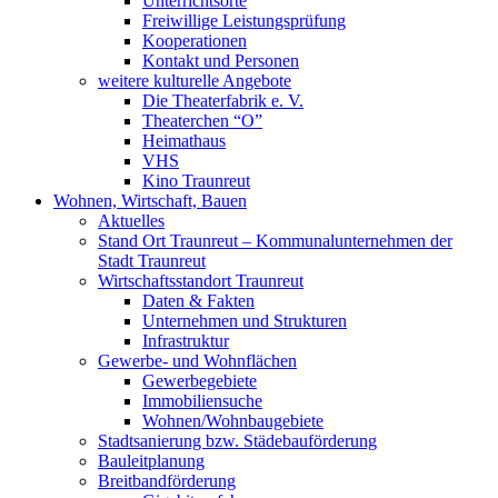
Unterrichtsorte
Freiwillige Leistungsprüfung
Kooperationen
Kontakt und Personen
weitere kulturelle Angebote
Die Theaterfabrik e. V.
Theaterchen “O”
Heimathaus
VHS
Kino Traunreut
Wohnen, Wirtschaft, Bauen
Aktuelles
Stand Ort Traunreut – Kommunalunternehmen der
Stadt Traunreut
Wirtschaftsstandort Traunreut
Daten & Fakten
Unternehmen und Strukturen
Infrastruktur
Gewerbe- und Wohnflächen
Gewerbegebiete
Immobiliensuche
Wohnen/Wohnbaugebiete
Stadtsanierung bzw. Städebauförderung
Bauleitplanung
Breitbandförderung