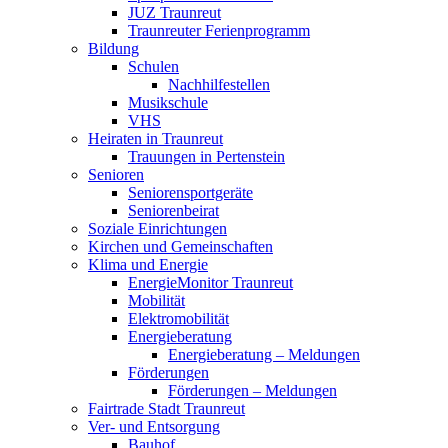
JUZ Traunreut
Traunreuter Ferienprogramm
Bildung
Schulen
Nachhilfestellen
Musikschule
VHS
Heiraten in Traunreut
Trauungen in Pertenstein
Senioren
Seniorensportgeräte
Seniorenbeirat
Soziale Einrichtungen
Kirchen und Gemeinschaften
Klima und Energie
EnergieMonitor Traunreut
Mobilität
Elektromobilität
Energieberatung
Energieberatung – Meldungen
Förderungen
Förderungen – Meldungen
Fairtrade Stadt Traunreut
Ver- und Entsorgung
Bauhof