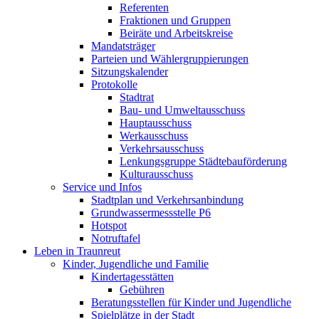
Referenten
Fraktionen und Gruppen
Beiräte und Arbeitskreise
Mandatsträger
Parteien und Wählergruppierungen
Sitzungskalender
Protokolle
Stadtrat
Bau- und Umweltausschuss
Hauptausschuss
Werkausschuss
Verkehrsausschuss
Lenkungsgruppe Städtebauförderung
Kulturausschuss
Service und Infos
Stadtplan und Verkehrsanbindung
Grundwassermessstelle P6
Hotspot
Notruftafel
Leben in Traunreut
Kinder, Jugendliche und Familie
Kindertagesstätten
Gebühren
Beratungsstellen für Kinder und Jugendliche
Spielplätze in der Stadt