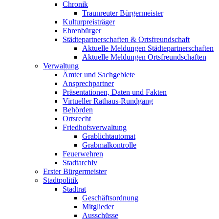
Chronik
Traunreuter Bürgermeister
Kulturpreisträger
Ehrenbürger
Städtepartnerschaften & Ortsfreundschaft
Aktuelle Meldungen Städtepartnerschaften
Aktuelle Meldungen Ortsfreundschaften
Verwaltung
Ämter und Sachgebiete
Ansprechpartner
Präsentationen, Daten und Fakten
Virtueller Rathaus-Rundgang
Behörden
Ortsrecht
Friedhofsverwaltung
Grablichtautomat
Grabmalkontrolle
Feuerwehren
Stadtarchiv
Erster Bürgermeister
Stadtpolitik
Stadtrat
Geschäftsordnung
Mitglieder
Ausschüsse