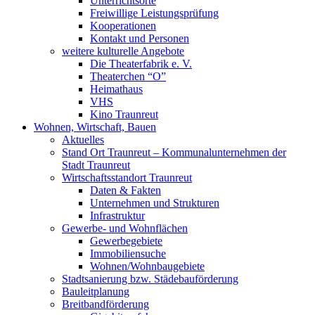
Unterrichtsorte
Freiwillige Leistungsprüfung
Kooperationen
Kontakt und Personen
weitere kulturelle Angebote
Die Theaterfabrik e. V.
Theaterchen “O”
Heimathaus
VHS
Kino Traunreut
Wohnen, Wirtschaft, Bauen
Aktuelles
Stand Ort Traunreut – Kommunalunternehmen der
Stadt Traunreut
Wirtschaftsstandort Traunreut
Daten & Fakten
Unternehmen und Strukturen
Infrastruktur
Gewerbe- und Wohnflächen
Gewerbegebiete
Immobiliensuche
Wohnen/Wohnbaugebiete
Stadtsanierung bzw. Städebauförderung
Bauleitplanung
Breitbandförderung