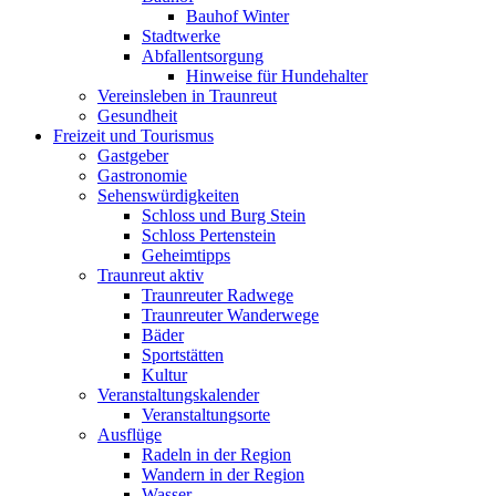
Bauhof Winter
Stadtwerke
Abfallentsorgung
Hinweise für Hundehalter
Vereinsleben in Traunreut
Gesundheit
Freizeit und Tourismus
Gastgeber
Gastronomie
Sehenswürdigkeiten
Schloss und Burg Stein
Schloss Pertenstein
Geheimtipps
Traunreut aktiv
Traunreuter Radwege
Traunreuter Wanderwege
Bäder
Sportstätten
Kultur
Veranstaltungskalender
Veranstaltungsorte
Ausflüge
Radeln in der Region
Wandern in der Region
Wasser