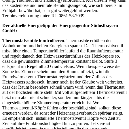
Obing, Traunreut und Trostberg) erforderlich. Auf diesem Weg kann
das kostenlose und neutrale Beratungsangebot, wie sich bereits im
Frühjahr bewährt hat, sehr gut weitergeführt werden.
Terminvereinbarung unter Tel. 0861 58-7039.
Der aktuelle Energietipp der Energieagentur Südostbayern
GmbH:
Thermostatventile kontrollieren
: Thermostate erhöhen den
Wohnkomfort und helfen Energie zu sparen. Das Thermostatventil
misst über einen Temperaturfühler laufend die Raumlufttemperatur
und regelt danach den Heizwasserdurchfluss des Heizkörpers so,
dass die gewünschte Zimmertemperatur konstant bleibt. Stufe 3
entspricht im Regelfall 20 Grad Celsius. Wenn beispielsweise die
Sonne ins Zimmer scheint und den Raum aufheizt, wird die
Fremdwärme vom Thermostat registriert und der Zufluss des
Heizwassers gedrosselt. Immer noch ist der Glaube weit verbreitet,
dass der Raum besonders schnell warm wird, wenn das Thermostat
auf der höchsten Stufe steht. Mit voll aufgedrehtem Thermostatventil
heizt man aber nicht schneller, sondern nur länger – bis die
eingestellte höhere Zimmertemperatur erreicht ist. Wo
Thermostatventil-Köpfe fehlen oder beschädigt sind, sollten diese
erneuert werden, da sonst der Heizenergieverbrauch spürbar steigt.
Es empfiehlt sich, installierte Thermostatventil-Köpfe von Zeit zu
Zeit auf ihre Funktionstüchtigkeit hin zu prüfen. Letztere ist
gewährleistet, wenn je nach Einstellung die dazu passende