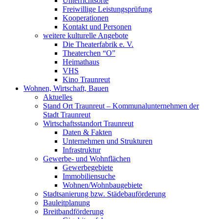
Unterrichtsorte
Freiwillige Leistungsprüfung
Kooperationen
Kontakt und Personen
weitere kulturelle Angebote
Die Theaterfabrik e. V.
Theaterchen “O”
Heimathaus
VHS
Kino Traunreut
Wohnen, Wirtschaft, Bauen
Aktuelles
Stand Ort Traunreut – Kommunalunternehmen der
Stadt Traunreut
Wirtschaftsstandort Traunreut
Daten & Fakten
Unternehmen und Strukturen
Infrastruktur
Gewerbe- und Wohnflächen
Gewerbegebiete
Immobiliensuche
Wohnen/Wohnbaugebiete
Stadtsanierung bzw. Städebauförderung
Bauleitplanung
Breitbandförderung