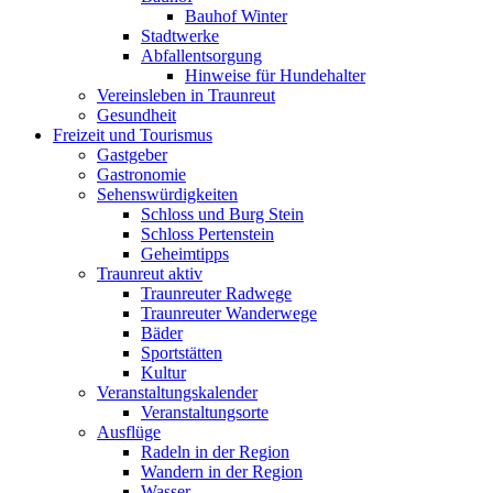
Bauhof Winter
Stadtwerke
Abfallentsorgung
Hinweise für Hundehalter
Vereinsleben in Traunreut
Gesundheit
Freizeit und Tourismus
Gastgeber
Gastronomie
Sehenswürdigkeiten
Schloss und Burg Stein
Schloss Pertenstein
Geheimtipps
Traunreut aktiv
Traunreuter Radwege
Traunreuter Wanderwege
Bäder
Sportstätten
Kultur
Veranstaltungskalender
Veranstaltungsorte
Ausflüge
Radeln in der Region
Wandern in der Region
Wasser