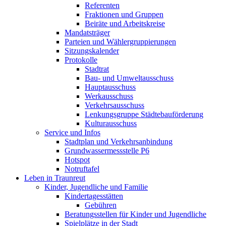
Referenten
Fraktionen und Gruppen
Beiräte und Arbeitskreise
Mandatsträger
Parteien und Wählergruppierungen
Sitzungskalender
Protokolle
Stadtrat
Bau- und Umweltausschuss
Hauptausschuss
Werkausschuss
Verkehrsausschuss
Lenkungsgruppe Städtebauförderung
Kulturausschuss
Service und Infos
Stadtplan und Verkehrsanbindung
Grundwassermessstelle P6
Hotspot
Notruftafel
Leben in Traunreut
Kinder, Jugendliche und Familie
Kindertagesstätten
Gebühren
Beratungsstellen für Kinder und Jugendliche
Spielplätze in der Stadt