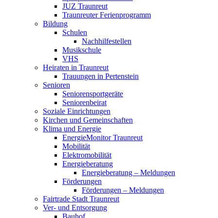
JUZ Traunreut
Traunreuter Ferienprogramm
Bildung
Schulen
Nachhilfestellen
Musikschule
VHS
Heiraten in Traunreut
Trauungen in Pertenstein
Senioren
Seniorensportgeräte
Seniorenbeirat
Soziale Einrichtungen
Kirchen und Gemeinschaften
Klima und Energie
EnergieMonitor Traunreut
Mobilität
Elektromobilität
Energieberatung
Energieberatung – Meldungen
Förderungen
Förderungen – Meldungen
Fairtrade Stadt Traunreut
Ver- und Entsorgung
Bauhof