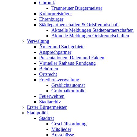
Chronik
Traunreuter Bürgermeister
Kulturpreisträger
Ehrenbürger
Städtepartnerschaften & Ortsfreundschaft
Aktuelle Meldungen Städtepartnerschaften
Aktuelle Meldungen Ortsfreundschaften
Verwaltung
Ämter und Sachgebiete
Ansprechpartner
Präsentationen, Daten und Fakten
Virtueller Rathaus-Rundgang
Behörden
Ortsrecht
Friedhofsverwaltung
Grablichtautomat
Grabmalkontrolle
Feuerwehren
Stadtarchiv
Erster Bürgermeister
Stadtpolitik
Stadtrat
Geschäftsordnung
Mitglieder
Ausschüsse