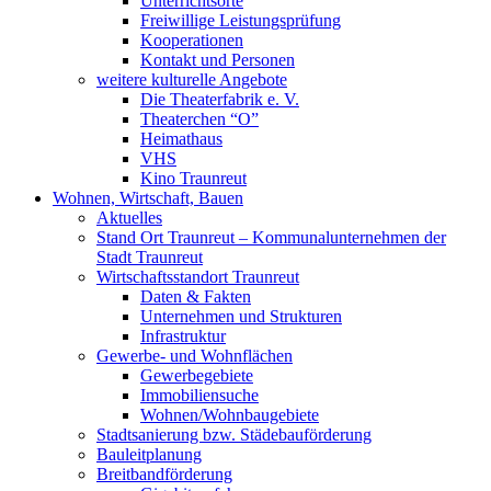
Unterrichtsorte
Freiwillige Leistungsprüfung
Kooperationen
Kontakt und Personen
weitere kulturelle Angebote
Die Theaterfabrik e. V.
Theaterchen “O”
Heimathaus
VHS
Kino Traunreut
Wohnen, Wirtschaft, Bauen
Aktuelles
Stand Ort Traunreut – Kommunalunternehmen der
Stadt Traunreut
Wirtschaftsstandort Traunreut
Daten & Fakten
Unternehmen und Strukturen
Infrastruktur
Gewerbe- und Wohnflächen
Gewerbegebiete
Immobiliensuche
Wohnen/Wohnbaugebiete
Stadtsanierung bzw. Städebauförderung
Bauleitplanung
Breitbandförderung