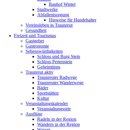
Bauhof Winter
Stadtwerke
Abfallentsorgung
Hinweise für Hundehalter
Vereinsleben in Traunreut
Gesundheit
Freizeit und Tourismus
Gastgeber
Gastronomie
Sehenswürdigkeiten
Schloss und Burg Stein
Schloss Pertenstein
Geheimtipps
Traunreut aktiv
Traunreuter Radwege
Traunreuter Wanderwege
Bäder
Sportstätten
Kultur
Veranstaltungskalender
Veranstaltungsorte
Ausflüge
Radeln in der Region
Wandern in der Region
Wasser