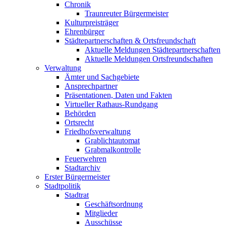
Chronik
Traunreuter Bürgermeister
Kulturpreisträger
Ehrenbürger
Städtepartnerschaften & Ortsfreundschaft
Aktuelle Meldungen Städtepartnerschaften
Aktuelle Meldungen Ortsfreundschaften
Verwaltung
Ämter und Sachgebiete
Ansprechpartner
Präsentationen, Daten und Fakten
Virtueller Rathaus-Rundgang
Behörden
Ortsrecht
Friedhofsverwaltung
Grablichtautomat
Grabmalkontrolle
Feuerwehren
Stadtarchiv
Erster Bürgermeister
Stadtpolitik
Stadtrat
Geschäftsordnung
Mitglieder
Ausschüsse