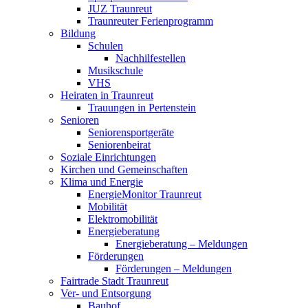
JUZ Traunreut
Traunreuter Ferienprogramm
Bildung
Schulen
Nachhilfestellen
Musikschule
VHS
Heiraten in Traunreut
Trauungen in Pertenstein
Senioren
Seniorensportgeräte
Seniorenbeirat
Soziale Einrichtungen
Kirchen und Gemeinschaften
Klima und Energie
EnergieMonitor Traunreut
Mobilität
Elektromobilität
Energieberatung
Energieberatung – Meldungen
Förderungen
Förderungen – Meldungen
Fairtrade Stadt Traunreut
Ver- und Entsorgung
Bauhof