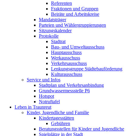
Referenten
Fraktionen und Gruppen
Beiräte und Arbeitskreise
Mandatsträger
Parteien und Wählergruppierungen
Sitzungskalender
Protokolle
Stadtrat
Bau- und Umweltausschuss
Hauptausschuss
Werkausschuss
Verkehrsausschuss
Lenkungsgruppe Städtebauförderung
Kulturausschuss
Service und Infos
Stadtplan und Verkehrsanbindung
Grundwassermessstelle P6
Hotspot
Notruftafel
Leben in Traunreut
Kinder, Jugendliche und Familie
Kindertagesstätten
Gebühren
Beratungsstellen für Kinder und Jugendliche
Spielplätze in der Stadt