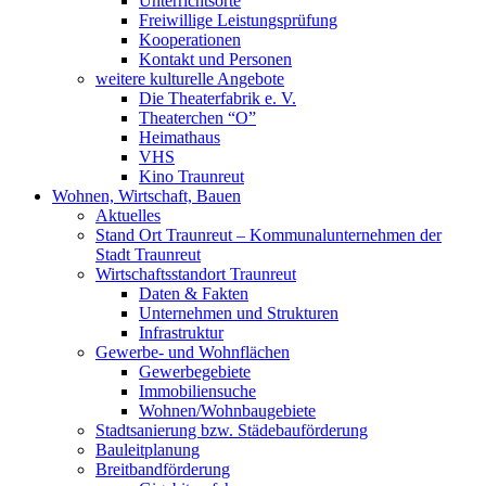
Unterrichtsorte
Freiwillige Leistungsprüfung
Kooperationen
Kontakt und Personen
weitere kulturelle Angebote
Die Theaterfabrik e. V.
Theaterchen “O”
Heimathaus
VHS
Kino Traunreut
Wohnen, Wirtschaft, Bauen
Aktuelles
Stand Ort Traunreut – Kommunalunternehmen der
Stadt Traunreut
Wirtschaftsstandort Traunreut
Daten & Fakten
Unternehmen und Strukturen
Infrastruktur
Gewerbe- und Wohnflächen
Gewerbegebiete
Immobiliensuche
Wohnen/Wohnbaugebiete
Stadtsanierung bzw. Städebauförderung
Bauleitplanung
Breitbandförderung