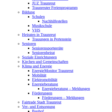
JUZ Traunreut
Traunreuter Ferienprogramm
Bildung
Schulen
Nachhilfestellen
Musikschule
VHS
Heiraten in Traunreut
Trauungen in Pertenstein
Senioren
Seniorensportgeräte
Seniorenbeirat
Soziale Einrichtungen
Kirchen und Gemeinschaften
Klima und Energie
EnergieMonitor Traunreut
Mobilität
Elektromobilität
Energieberatung
Energieberatung – Meldungen
Förderungen
Förderungen – Meldungen
Fairtrade Stadt Traunreut
Ver- und Entsorgung
Bauhof