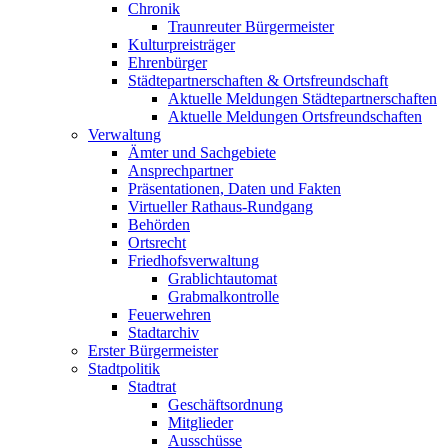
Chronik
Traunreuter Bürgermeister
Kulturpreisträger
Ehrenbürger
Städtepartnerschaften & Ortsfreundschaft
Aktuelle Meldungen Städtepartnerschaften
Aktuelle Meldungen Ortsfreundschaften
Verwaltung
Ämter und Sachgebiete
Ansprechpartner
Präsentationen, Daten und Fakten
Virtueller Rathaus-Rundgang
Behörden
Ortsrecht
Friedhofsverwaltung
Grablichtautomat
Grabmalkontrolle
Feuerwehren
Stadtarchiv
Erster Bürgermeister
Stadtpolitik
Stadtrat
Geschäftsordnung
Mitglieder
Ausschüsse