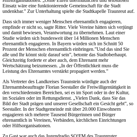
Hilfsorganisationen. „Ohne Euren unermüdlichen und selbstlosen
Einsatz wäre eine funktionierende Gemeinschaft für die Stadt
undenkbar.” Zur Unterhaltung spielte die Stadtkapelle Traunreut auf.
Dass sich immer weniger Menschen ehrenamtlich engagieren,
empfinde er nicht so, sagte Ritter. Viele Vereine hätten sich verjüngt
und damit bewiesen, Verantwortung zu übernehmen. Laut einer
Studie würden sich bundesweit über 14 Millionen Menschen
ehrenamtlich engagieren. In Bayern würden sich im Schnitt 50
Prozent der Menschen ehrenamtlich einbringen.”Und das sind Sie
alle und Ihr könnt stolz darauf sein”, betonte das Stadtoberhaupt.
Gleichzeitig forderte er aber auch, dem Ehrenamt mehr
Wertschätzung beizumessen. „In der Öffentlichkeit muss die
Leistung des Ehrenamtes verstärkt propagiert werden.”
Als Vertreter des Landkreises Traunstein würdigte auch der
Ehrenamtsbeauftragte Florian Seestaller die Freiwilligentätigkeit in
den verschiedensten Bereichen, sei es im Sport oder in der Kultur,
im Sozialen oder im Rettungsdienst. „Vielen Dank, dass Sie das
Bild der Stadt prägen und unserer Gesellschaft ein Gesicht gebt”, so
Seestaller. In der Stadtgemeinde mit über 20.000 Einwohnern
engagieren sich mehrere Tausend Bürgerinnen und Bürger
ehrenamtlich in Vereinen, Verbänden, kirchlichen Einrichtungen
oder Hilfsorganisationen.
Zu Gast war auch das Jugendradio SO!FM des Traunreuter