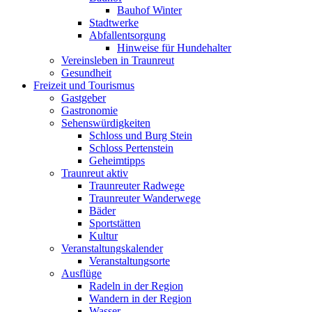
Bauhof Winter
Stadtwerke
Abfallentsorgung
Hinweise für Hundehalter
Vereinsleben in Traunreut
Gesundheit
Freizeit und Tourismus
Gastgeber
Gastronomie
Sehenswürdigkeiten
Schloss und Burg Stein
Schloss Pertenstein
Geheimtipps
Traunreut aktiv
Traunreuter Radwege
Traunreuter Wanderwege
Bäder
Sportstätten
Kultur
Veranstaltungskalender
Veranstaltungsorte
Ausflüge
Radeln in der Region
Wandern in der Region
Wasser