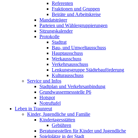
Referenten
Fraktionen und Gruppen
Beiräte und Arbeitskreise
Mandatsträger
Parteien und Wählergruppierungen
Sitzungskalender
Protokolle
Stadtrat
Bau- und Umweltausschuss
Hauptausschuss
Werkausschuss
Verkehrsausschuss
Lenkungsgruppe Städtebauförderung
Kulturausschuss
Service und Infos
Stadtplan und Verkehrsanbindung
Grundwassermessstelle P6
Hotspot
Notruftafel
Leben in Traunreut
Kinder, Jugendliche und Familie
Kindertagesstätten
Gebühren
Beratungsstellen für Kinder und Jugendliche
Spielplätze in der Stadt