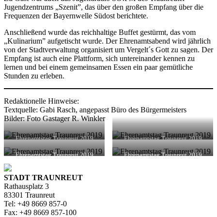
Jugendzentrums „Szenit”, das über den großen Empfang über die
Frequenzen der Bayernwelle Südost berichtete.
Anschließend wurde das reichhaltige Buffet gestürmt, das vom
„Kulinarium” aufgetischt wurde. Der Ehrenamtsabend wird jährlich
von der Stadtverwaltung organisiert um Vergelt´s Gott zu sagen. Der
Empfang ist auch eine Plattform, sich untereinander kennen zu
lernen und bei einem gemeinsamen Essen ein paar gemütliche
Stunden zu erleben.
Redaktionelle Hinweise:
Textquelle: Gabi Rasch, angepasst Büro des Bürgermeisters
Bilder: Foto Gastager R. Winkler
Ehrenamtstag Traunreut 2019
Ehrenamtstag Traunreut 2019
Ehrenamtstag Traunreut 2019
Ehrenamtstag Traunreut 2019
STADT TRAUNREUT
Rathausplatz 3
83301 Traunreut
Tel: +49 8669 857-0
Fax: +49 8669 857-100