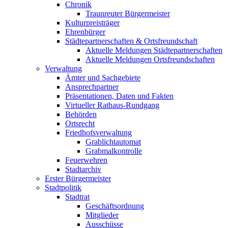
Chronik
Traunreuter Bürgermeister
Kulturpreisträger
Ehrenbürger
Städtepartnerschaften & Ortsfreundschaft
Aktuelle Meldungen Städtepartnerschaften
Aktuelle Meldungen Ortsfreundschaften
Verwaltung
Ämter und Sachgebiete
Ansprechpartner
Präsentationen, Daten und Fakten
Virtueller Rathaus-Rundgang
Behörden
Ortsrecht
Friedhofsverwaltung
Grablichtautomat
Grabmalkontrolle
Feuerwehren
Stadtarchiv
Erster Bürgermeister
Stadtpolitik
Stadtrat
Geschäftsordnung
Mitglieder
Ausschüsse