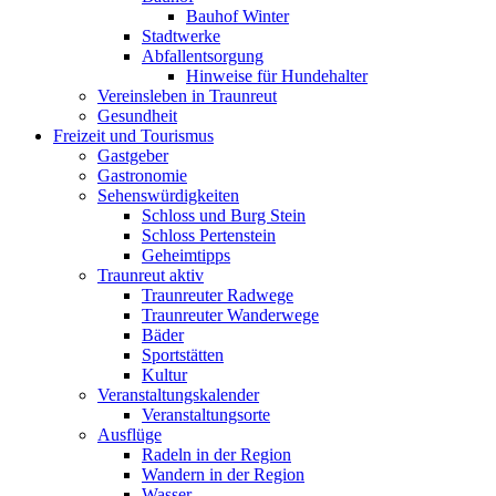
Bauhof Winter
Stadtwerke
Abfallentsorgung
Hinweise für Hundehalter
Vereinsleben in Traunreut
Gesundheit
Freizeit und Tourismus
Gastgeber
Gastronomie
Sehenswürdigkeiten
Schloss und Burg Stein
Schloss Pertenstein
Geheimtipps
Traunreut aktiv
Traunreuter Radwege
Traunreuter Wanderwege
Bäder
Sportstätten
Kultur
Veranstaltungskalender
Veranstaltungsorte
Ausflüge
Radeln in der Region
Wandern in der Region
Wasser