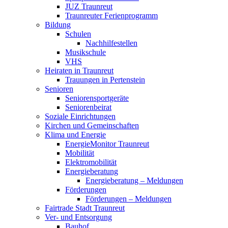
JUZ Traunreut
Traunreuter Ferienprogramm
Bildung
Schulen
Nachhilfestellen
Musikschule
VHS
Heiraten in Traunreut
Trauungen in Pertenstein
Senioren
Seniorensportgeräte
Seniorenbeirat
Soziale Einrichtungen
Kirchen und Gemeinschaften
Klima und Energie
EnergieMonitor Traunreut
Mobilität
Elektromobilität
Energieberatung
Energieberatung – Meldungen
Förderungen
Förderungen – Meldungen
Fairtrade Stadt Traunreut
Ver- und Entsorgung
Bauhof