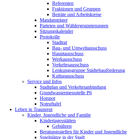
Referenten
Fraktionen und Gruppen
Beiräte und Arbeitskreise
Mandatsträger
Parteien und Wählergruppierungen
Sitzungskalender
Protokolle
Stadtrat
Bau- und Umweltausschuss
Hauptausschuss
Werkausschuss
Verkehrsausschuss
Lenkungsgruppe Städtebauförderung
Kulturausschuss
Service und Infos
Stadtplan und Verkehrsanbindung
Grundwassermessstelle P6
Hotspot
Notruftafel
Leben in Traunreut
Kinder, Jugendliche und Familie
Kindertagesstätten
Gebühren
Beratungsstellen für Kinder und Jugendliche
Spielplätze in der Stadt