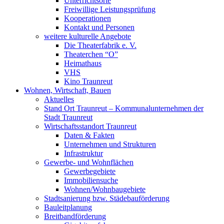
Unterrichtsorte
Freiwillige Leistungsprüfung
Kooperationen
Kontakt und Personen
weitere kulturelle Angebote
Die Theaterfabrik e. V.
Theaterchen “O”
Heimathaus
VHS
Kino Traunreut
Wohnen, Wirtschaft, Bauen
Aktuelles
Stand Ort Traunreut – Kommunalunternehmen der
Stadt Traunreut
Wirtschaftsstandort Traunreut
Daten & Fakten
Unternehmen und Strukturen
Infrastruktur
Gewerbe- und Wohnflächen
Gewerbegebiete
Immobiliensuche
Wohnen/Wohnbaugebiete
Stadtsanierung bzw. Städebauförderung
Bauleitplanung
Breitbandförderung