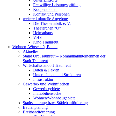
Unterrichtsorte
Freiwillige Leistungsprüfung
Kooperationen
Kontakt und Personen
weitere kulturelle Angebote
Die Theaterfabrik e. V.
Theaterchen “O”
Heimathaus
VHS
Kino Traunreut
Wohnen, Wirtschaft, Bauen
Aktuelles
Stand Ort Traunreut – Kommunalunternehmen der
Stadt Traunreut
Wirtschaftsstandort Traunreut
Daten & Fakten
Unternehmen und Strukturen
Infrastruktur
Gewerbe- und Wohnflächen
Gewerbegebiete
Immobiliensuche
Wohnen/Wohnbaugebiete
Stadtsanierung bzw. Städebauförderung
Bauleitplanung
Breitbandförderung