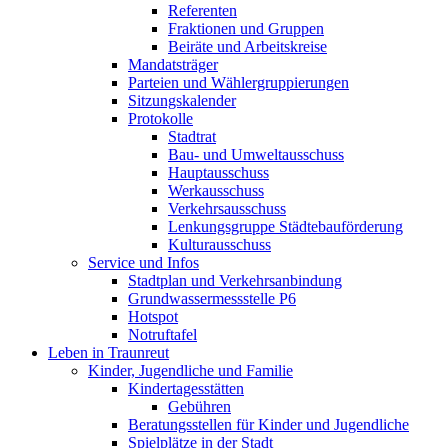
Referenten
Fraktionen und Gruppen
Beiräte und Arbeitskreise
Mandatsträger
Parteien und Wählergruppierungen
Sitzungskalender
Protokolle
Stadtrat
Bau- und Umweltausschuss
Hauptausschuss
Werkausschuss
Verkehrsausschuss
Lenkungsgruppe Städtebauförderung
Kulturausschuss
Service und Infos
Stadtplan und Verkehrsanbindung
Grundwassermessstelle P6
Hotspot
Notruftafel
Leben in Traunreut
Kinder, Jugendliche und Familie
Kindertagesstätten
Gebühren
Beratungsstellen für Kinder und Jugendliche
Spielplätze in der Stadt