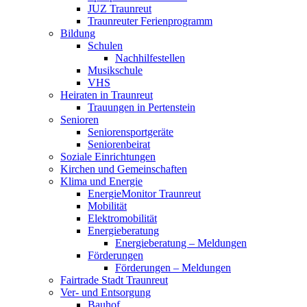
JUZ Traunreut
Traunreuter Ferienprogramm
Bildung
Schulen
Nachhilfestellen
Musikschule
VHS
Heiraten in Traunreut
Trauungen in Pertenstein
Senioren
Seniorensportgeräte
Seniorenbeirat
Soziale Einrichtungen
Kirchen und Gemeinschaften
Klima und Energie
EnergieMonitor Traunreut
Mobilität
Elektromobilität
Energieberatung
Energieberatung – Meldungen
Förderungen
Förderungen – Meldungen
Fairtrade Stadt Traunreut
Ver- und Entsorgung
Bauhof