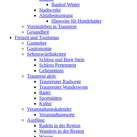
Bauhof Winter
Stadtwerke
Abfallentsorgung
Hinweise für Hundehalter
Vereinsleben in Traunreut
Gesundheit
Freizeit und Tourismus
Gastgeber
Gastronomie
Sehenswürdigkeiten
Schloss und Burg Stein
Schloss Pertenstein
Geheimtipps
Traunreut aktiv
Traunreuter Radwege
Traunreuter Wanderwege
Bäder
Sportstätten
Kultur
Veranstaltungskalender
Veranstaltungsorte
Ausflüge
Radeln in der Region
Wandern in der Region
Wasser