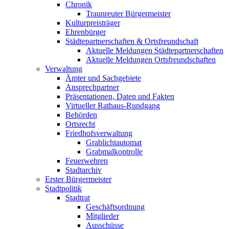
Chronik
Traunreuter Bürgermeister
Kulturpreisträger
Ehrenbürger
Städtepartnerschaften & Ortsfreundschaft
Aktuelle Meldungen Städtepartnerschaften
Aktuelle Meldungen Ortsfreundschaften
Verwaltung
Ämter und Sachgebiete
Ansprechpartner
Präsentationen, Daten und Fakten
Virtueller Rathaus-Rundgang
Behörden
Ortsrecht
Friedhofsverwaltung
Grablichtautomat
Grabmalkontrolle
Feuerwehren
Stadtarchiv
Erster Bürgermeister
Stadtpolitik
Stadtrat
Geschäftsordnung
Mitglieder
Ausschüsse