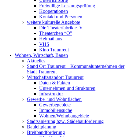
Unterrichtsorte
Freiwillige Leistungsprüfung
Kooperationen
Kontakt und Personen
weitere kulturelle Angebote
Die Theaterfabrik e. V.
Theaterchen “O”
Heimathaus
VHS
Kino Traunreut
Wohnen, Wirtschaft, Bauen
Aktuelles
Stand Ort Traunreut – Kommunalunternehmen der
Stadt Traunreut
Wirtschaftsstandort Traunreut
Daten & Fakten
Unternehmen und Strukturen
Infrastruktur
Gewerbe- und Wohnflächen
Gewerbegebiete
Immobiliensuche
Wohnen/Wohnbaugebiete
Stadtsanierung bzw. Städebauförderung
Bauleitplanung
Breitbandförderung