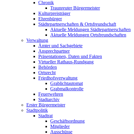
Chronik
Traunreuter Bürgermeister
Kulturpreisträger
Ehrenbürger
Städtepartnerschaften & Ortsfreundschaft
Aktuelle Meldungen Städtepartnerschaften
Aktuelle Meldungen Ortsfreundschaften
Verwaltung
Ämter und Sachgebiete
Ansprechpartner
Präsentationen, Daten und Fakten
Virtueller Rathaus-Rundgang
Behörden
Ortsrecht
Friedhofsverwaltung
Grablichtautomat
Grabmalkontrolle
Feuerwehren
Stadtarchiv
Erster Bürgermeister
Stadtpolitik
Stadtrat
Geschäftsordnung
Mitglieder
Ausschüsse