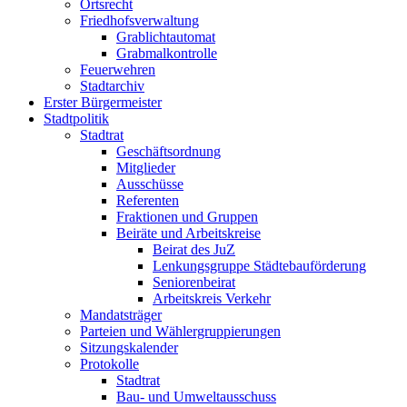
Ortsrecht
Friedhofsverwaltung
Grablichtautomat
Grabmalkontrolle
Feuerwehren
Stadtarchiv
Erster Bürgermeister
Stadtpolitik
Stadtrat
Geschäftsordnung
Mitglieder
Ausschüsse
Referenten
Fraktionen und Gruppen
Beiräte und Arbeitskreise
Beirat des JuZ
Lenkungsgruppe Städtebauförderung
Seniorenbeirat
Arbeitskreis Verkehr
Mandatsträger
Parteien und Wählergruppierungen
Sitzungskalender
Protokolle
Stadtrat
Bau- und Umweltausschuss