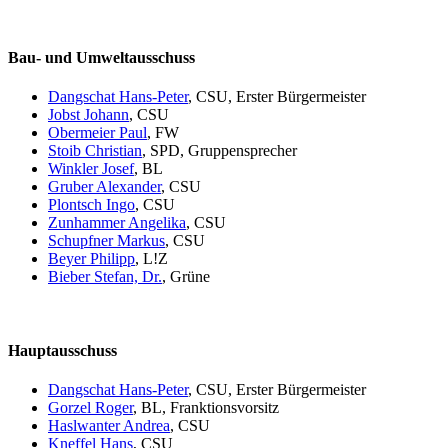
Bau- und Umweltausschuss
Dangschat Hans-Peter
, CSU, Erster Bürgermeister
Jobst Johann
, CSU
Obermeier Paul
, FW
Stoib Christian
, SPD, Gruppensprecher
Winkler Josef
, BL
Gruber Alexander
, CSU
Plontsch Ingo
, CSU
Zunhammer Angelika
, CSU
Schupfner Markus
, CSU
Beyer Philipp
, L!Z
Bieber Stefan, Dr.
, Grüne
Hauptausschuss
Dangschat Hans-Peter
, CSU, Erster Bürgermeister
Gorzel Roger
, BL, Franktionsvorsitz
Haslwanter Andrea
, CSU
Kneffel Hans
, CSU