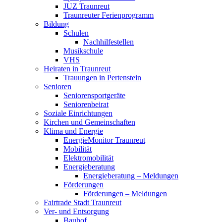
JUZ Traunreut
Traunreuter Ferienprogramm
Bildung
Schulen
Nachhilfestellen
Musikschule
VHS
Heiraten in Traunreut
Trauungen in Pertenstein
Senioren
Seniorensportgeräte
Seniorenbeirat
Soziale Einrichtungen
Kirchen und Gemeinschaften
Klima und Energie
EnergieMonitor Traunreut
Mobilität
Elektromobilität
Energieberatung
Energieberatung – Meldungen
Förderungen
Förderungen – Meldungen
Fairtrade Stadt Traunreut
Ver- und Entsorgung
Bauhof