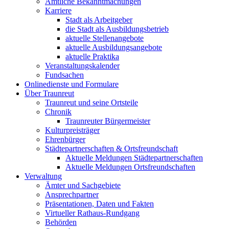
Amtliche Bekanntmachungen
Karriere
Stadt als Arbeitgeber
die Stadt als Ausbildungsbetrieb
aktuelle Stellenangebote
aktuelle Ausbildungsangebote
aktuelle Praktika
Veranstaltungskalender
Fundsachen
Onlinedienste und Formulare
Über Traunreut
Traunreut und seine Ortsteile
Chronik
Traunreuter Bürgermeister
Kulturpreisträger
Ehrenbürger
Städtepartnerschaften & Ortsfreundschaft
Aktuelle Meldungen Städtepartnerschaften
Aktuelle Meldungen Ortsfreundschaften
Verwaltung
Ämter und Sachgebiete
Ansprechpartner
Präsentationen, Daten und Fakten
Virtueller Rathaus-Rundgang
Behörden