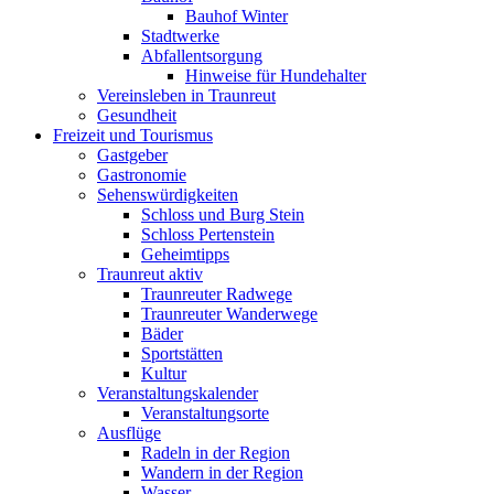
Bauhof Winter
Stadtwerke
Abfallentsorgung
Hinweise für Hundehalter
Vereinsleben in Traunreut
Gesundheit
Freizeit und Tourismus
Gastgeber
Gastronomie
Sehenswürdigkeiten
Schloss und Burg Stein
Schloss Pertenstein
Geheimtipps
Traunreut aktiv
Traunreuter Radwege
Traunreuter Wanderwege
Bäder
Sportstätten
Kultur
Veranstaltungskalender
Veranstaltungsorte
Ausflüge
Radeln in der Region
Wandern in der Region
Wasser