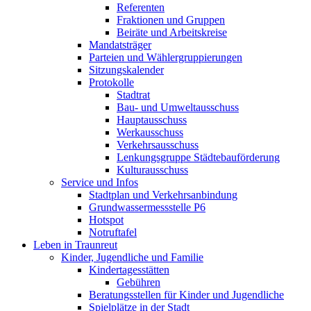
Referenten
Fraktionen und Gruppen
Beiräte und Arbeitskreise
Mandatsträger
Parteien und Wählergruppierungen
Sitzungskalender
Protokolle
Stadtrat
Bau- und Umweltausschuss
Hauptausschuss
Werkausschuss
Verkehrsausschuss
Lenkungsgruppe Städtebauförderung
Kulturausschuss
Service und Infos
Stadtplan und Verkehrsanbindung
Grundwassermessstelle P6
Hotspot
Notruftafel
Leben in Traunreut
Kinder, Jugendliche und Familie
Kindertagesstätten
Gebühren
Beratungsstellen für Kinder und Jugendliche
Spielplätze in der Stadt