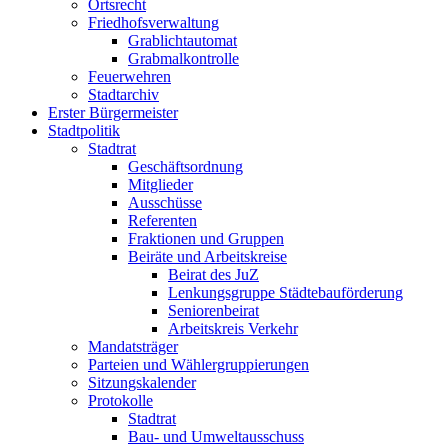
Ortsrecht
Friedhofsverwaltung
Grablichtautomat
Grabmalkontrolle
Feuerwehren
Stadtarchiv
Erster Bürgermeister
Stadtpolitik
Stadtrat
Geschäftsordnung
Mitglieder
Ausschüsse
Referenten
Fraktionen und Gruppen
Beiräte und Arbeitskreise
Beirat des JuZ
Lenkungsgruppe Städtebauförderung
Seniorenbeirat
Arbeitskreis Verkehr
Mandatsträger
Parteien und Wählergruppierungen
Sitzungskalender
Protokolle
Stadtrat
Bau- und Umweltausschuss