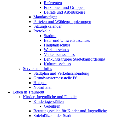
Referenten
Fraktionen und Gruppen
Beiräte und Arbeitskreise
Mandatsträger
Parteien und Wählergruppierungen
Sitzungskalender
Protokolle
Stadtrat
Bau- und Umweltausschuss
Hauptausschuss
Werkausschuss
Verkehrsausschuss
Lenkungsgruppe Städtebauförderung
Kulturausschuss
Service und Infos
Stadtplan und Verkehrsanbindung
Grundwassermessstelle P6
Hotspot
Notruftafel
Leben in Traunreut
Kinder, Jugendliche und Familie
Kindertagesstätten
Gebühren
Beratungsstellen für Kinder und Jugendliche
Spielplätze in der Stadt