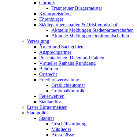
Chronik
Traunreuter Bürgermeister
Kulturpreisträger
Ehrenbürger
Städtepartnerschaften & Ortsfreundschaft
Aktuelle Meldungen Städtepartnerschaften
Aktuelle Meldungen Ortsfreundschaften
Verwaltung
Ämter und Sachgebiete
Ansprechpartner
Präsentationen, Daten und Fakten
Virtueller Rathaus-Rundgang
Behörden
Ortsrecht
Friedhofsverwaltung
Grablichtautomat
Grabmalkontrolle
Feuerwehren
Stadtarchiv
Erster Bürgermeister
Stadtpolitik
Stadtrat
Geschäftsordnung
Mitglieder
Ausschüsse