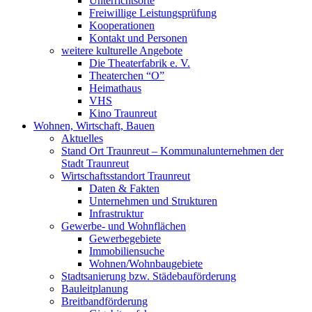
Unterrichtsorte
Freiwillige Leistungsprüfung
Kooperationen
Kontakt und Personen
weitere kulturelle Angebote
Die Theaterfabrik e. V.
Theaterchen “O”
Heimathaus
VHS
Kino Traunreut
Wohnen, Wirtschaft, Bauen
Aktuelles
Stand Ort Traunreut – Kommunalunternehmen der
Stadt Traunreut
Wirtschaftsstandort Traunreut
Daten & Fakten
Unternehmen und Strukturen
Infrastruktur
Gewerbe- und Wohnflächen
Gewerbegebiete
Immobiliensuche
Wohnen/Wohnbaugebiete
Stadtsanierung bzw. Städebauförderung
Bauleitplanung
Breitbandförderung