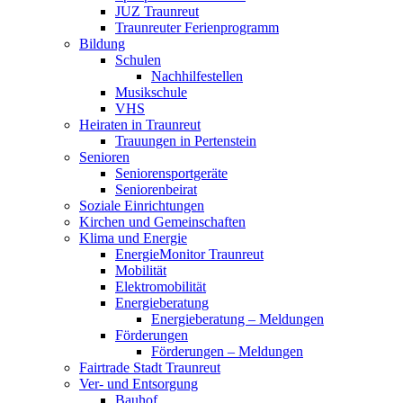
JUZ Traunreut
Traunreuter Ferienprogramm
Bildung
Schulen
Nachhilfestellen
Musikschule
VHS
Heiraten in Traunreut
Trauungen in Pertenstein
Senioren
Seniorensportgeräte
Seniorenbeirat
Soziale Einrichtungen
Kirchen und Gemeinschaften
Klima und Energie
EnergieMonitor Traunreut
Mobilität
Elektromobilität
Energieberatung
Energieberatung – Meldungen
Förderungen
Förderungen – Meldungen
Fairtrade Stadt Traunreut
Ver- und Entsorgung
Bauhof