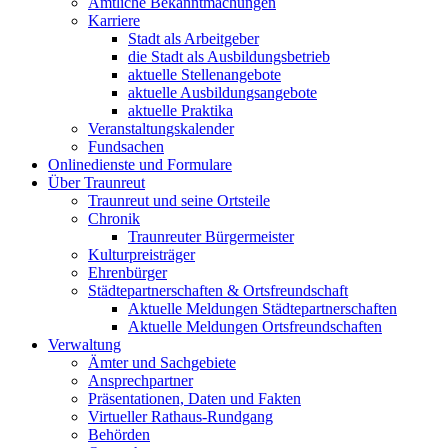
Amtliche Bekanntmachungen
Karriere
Stadt als Arbeitgeber
die Stadt als Ausbildungsbetrieb
aktuelle Stellenangebote
aktuelle Ausbildungsangebote
aktuelle Praktika
Veranstaltungskalender
Fundsachen
Onlinedienste und Formulare
Über Traunreut
Traunreut und seine Ortsteile
Chronik
Traunreuter Bürgermeister
Kulturpreisträger
Ehrenbürger
Städtepartnerschaften & Ortsfreundschaft
Aktuelle Meldungen Städtepartnerschaften
Aktuelle Meldungen Ortsfreundschaften
Verwaltung
Ämter und Sachgebiete
Ansprechpartner
Präsentationen, Daten und Fakten
Virtueller Rathaus-Rundgang
Behörden