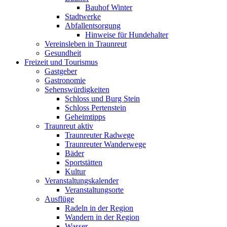
Bauhof Winter
Stadtwerke
Abfallentsorgung
Hinweise für Hundehalter
Vereinsleben in Traunreut
Gesundheit
Freizeit und Tourismus
Gastgeber
Gastronomie
Sehenswürdigkeiten
Schloss und Burg Stein
Schloss Pertenstein
Geheimtipps
Traunreut aktiv
Traunreuter Radwege
Traunreuter Wanderwege
Bäder
Sportstätten
Kultur
Veranstaltungskalender
Veranstaltungsorte
Ausflüge
Radeln in der Region
Wandern in der Region
Wasser