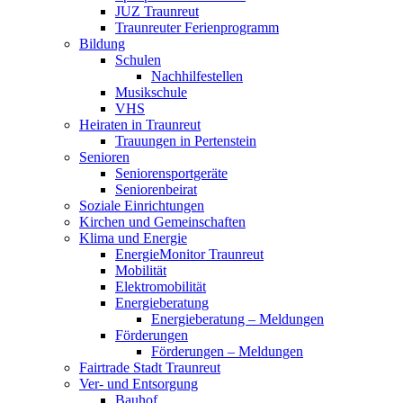
JUZ Traunreut
Traunreuter Ferienprogramm
Bildung
Schulen
Nachhilfestellen
Musikschule
VHS
Heiraten in Traunreut
Trauungen in Pertenstein
Senioren
Seniorensportgeräte
Seniorenbeirat
Soziale Einrichtungen
Kirchen und Gemeinschaften
Klima und Energie
EnergieMonitor Traunreut
Mobilität
Elektromobilität
Energieberatung
Energieberatung – Meldungen
Förderungen
Förderungen – Meldungen
Fairtrade Stadt Traunreut
Ver- und Entsorgung
Bauhof