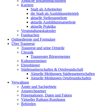
Amtliche Bekanntmachungen
Karriere
Stadt als Arbeitgeber
die Stadt als Ausbildungsbetrieb
aktuelle Stellenangebote
aktuelle Ausbildungsangebote
aktuelle Praktika
Veranstaltungskalender
Fundsachen
Onlinedienste und Formulare
Über Traunreut
Traunreut und seine Ortsteile
Chronik
Traunreuter Bürgermeister
Kulturpreisträger
Ehrenbürger
Städtepartnerschaften & Ortsfreundschaft
Aktuelle Meldungen Städtepartnerschaften
Aktuelle Meldungen Ortsfreundschaften
Verwaltung
Ämter und Sachgebiete
Ansprechpartner
Präsentationen, Daten und Fakten
Virtueller Rathaus-Rundgang
Behörden