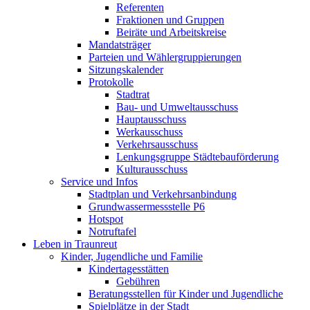
Referenten
Fraktionen und Gruppen
Beiräte und Arbeitskreise
Mandatsträger
Parteien und Wählergruppierungen
Sitzungskalender
Protokolle
Stadtrat
Bau- und Umweltausschuss
Hauptausschuss
Werkausschuss
Verkehrsausschuss
Lenkungsgruppe Städtebauförderung
Kulturausschuss
Service und Infos
Stadtplan und Verkehrsanbindung
Grundwassermessstelle P6
Hotspot
Notruftafel
Leben in Traunreut
Kinder, Jugendliche und Familie
Kindertagesstätten
Gebühren
Beratungsstellen für Kinder und Jugendliche
Spielplätze in der Stadt