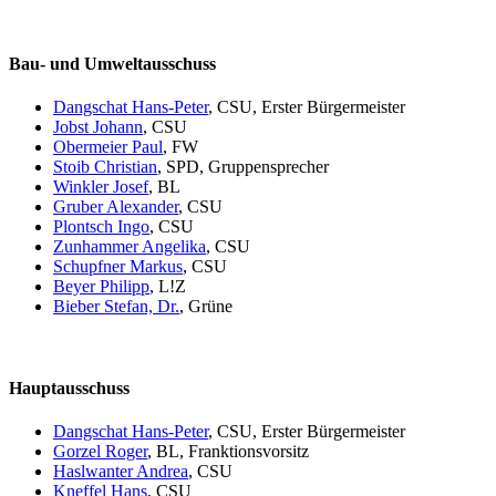
Bau- und Umweltausschuss
Dangschat Hans-Peter
, CSU, Erster Bürgermeister
Jobst Johann
, CSU
Obermeier Paul
, FW
Stoib Christian
, SPD, Gruppensprecher
Winkler Josef
, BL
Gruber Alexander
, CSU
Plontsch Ingo
, CSU
Zunhammer Angelika
, CSU
Schupfner Markus
, CSU
Beyer Philipp
, L!Z
Bieber Stefan, Dr.
, Grüne
Hauptausschuss
Dangschat Hans-Peter
, CSU, Erster Bürgermeister
Gorzel Roger
, BL, Franktionsvorsitz
Haslwanter Andrea
, CSU
Kneffel Hans
, CSU