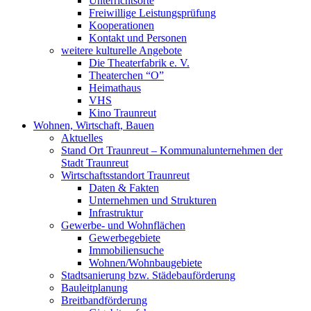
Unterrichtsorte
Freiwillige Leistungsprüfung
Kooperationen
Kontakt und Personen
weitere kulturelle Angebote
Die Theaterfabrik e. V.
Theaterchen “O”
Heimathaus
VHS
Kino Traunreut
Wohnen, Wirtschaft, Bauen
Aktuelles
Stand Ort Traunreut – Kommunalunternehmen der
Stadt Traunreut
Wirtschaftsstandort Traunreut
Daten & Fakten
Unternehmen und Strukturen
Infrastruktur
Gewerbe- und Wohnflächen
Gewerbegebiete
Immobiliensuche
Wohnen/Wohnbaugebiete
Stadtsanierung bzw. Städebauförderung
Bauleitplanung
Breitbandförderung