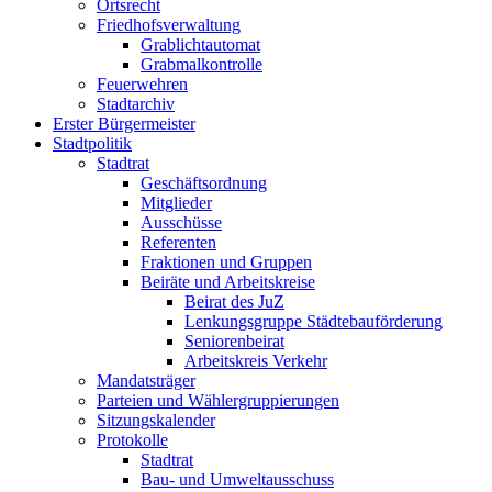
Ortsrecht
Friedhofsverwaltung
Grablichtautomat
Grabmalkontrolle
Feuerwehren
Stadtarchiv
Erster Bürgermeister
Stadtpolitik
Stadtrat
Geschäftsordnung
Mitglieder
Ausschüsse
Referenten
Fraktionen und Gruppen
Beiräte und Arbeitskreise
Beirat des JuZ
Lenkungsgruppe Städtebauförderung
Seniorenbeirat
Arbeitskreis Verkehr
Mandatsträger
Parteien und Wählergruppierungen
Sitzungskalender
Protokolle
Stadtrat
Bau- und Umweltausschuss