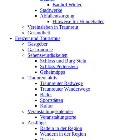
Bauhof Winter
Stadtwerke
Abfallentsorgung
Hinweise für Hundehalter
Vereinsleben in Traunreut
Gesundheit
Freizeit und Tourismus
Gastgeber
Gastronomie
Sehenswürdigkeiten
Schloss und Burg Stein
Schloss Pertenstein
Geheimtipps
Traunreut aktiv
Traunreuter Radwege
Traunreuter Wanderwege
Bäder
Sportstätten
Kultur
Veranstaltungskalender
Veranstaltungsorte
Ausflüge
Radeln in der Region
Wandern in der Region
Wasser