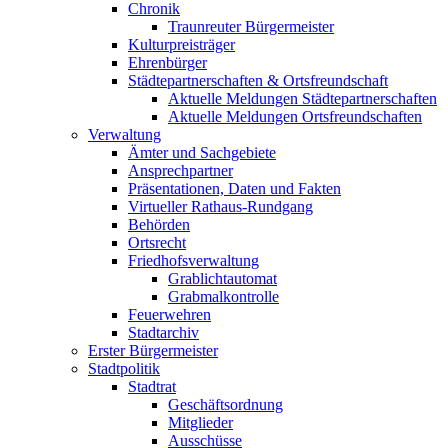
Chronik
Traunreuter Bürgermeister
Kulturpreisträger
Ehrenbürger
Städtepartnerschaften & Ortsfreundschaft
Aktuelle Meldungen Städtepartnerschaften
Aktuelle Meldungen Ortsfreundschaften
Verwaltung
Ämter und Sachgebiete
Ansprechpartner
Präsentationen, Daten und Fakten
Virtueller Rathaus-Rundgang
Behörden
Ortsrecht
Friedhofsverwaltung
Grablichtautomat
Grabmalkontrolle
Feuerwehren
Stadtarchiv
Erster Bürgermeister
Stadtpolitik
Stadtrat
Geschäftsordnung
Mitglieder
Ausschüsse