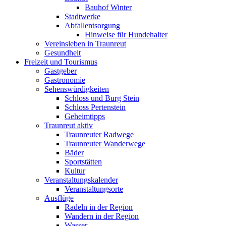
Bauhof Winter
Stadtwerke
Abfallentsorgung
Hinweise für Hundehalter
Vereinsleben in Traunreut
Gesundheit
Freizeit und Tourismus
Gastgeber
Gastronomie
Sehenswürdigkeiten
Schloss und Burg Stein
Schloss Pertenstein
Geheimtipps
Traunreut aktiv
Traunreuter Radwege
Traunreuter Wanderwege
Bäder
Sportstätten
Kultur
Veranstaltungskalender
Veranstaltungsorte
Ausflüge
Radeln in der Region
Wandern in der Region
Wasser