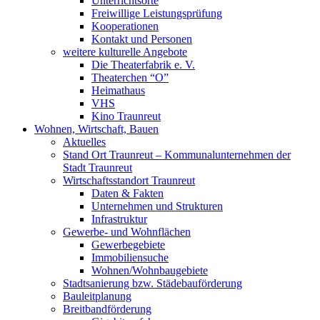
Unterrichtsorte
Freiwillige Leistungsprüfung
Kooperationen
Kontakt und Personen
weitere kulturelle Angebote
Die Theaterfabrik e. V.
Theaterchen “O”
Heimathaus
VHS
Kino Traunreut
Wohnen, Wirtschaft, Bauen
Aktuelles
Stand Ort Traunreut – Kommunalunternehmen der
Stadt Traunreut
Wirtschaftsstandort Traunreut
Daten & Fakten
Unternehmen und Strukturen
Infrastruktur
Gewerbe- und Wohnflächen
Gewerbegebiete
Immobiliensuche
Wohnen/Wohnbaugebiete
Stadtsanierung bzw. Städebauförderung
Bauleitplanung
Breitbandförderung