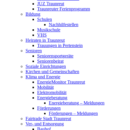
JUZ Traunreut
Traunreuter Ferienprogramm
Bildung
Schulen
Nachhilfestellen
Musikschule
VHS
Heiraten in Traunreut
Trauungen in Pertenstein
Senioren
Seniorensportgeräte
Seniorenbeirat
Soziale Einrichtungen
Kirchen und Gemeinschaften
Klima und Energie
EnergieMonitor Traunreut
Mobilität
Elektromobilität
Energieberatung
Energieberatung – Meldungen
Förderungen
Förderungen – Meldungen
Fairtrade Stadt Traunreut
Ver- und Entsorgung
Bauhof