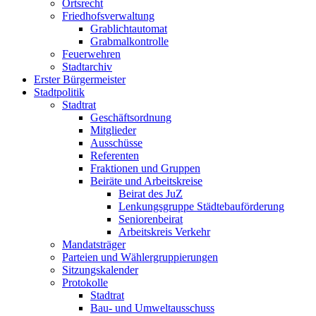
Ortsrecht
Friedhofsverwaltung
Grablichtautomat
Grabmalkontrolle
Feuerwehren
Stadtarchiv
Erster Bürgermeister
Stadtpolitik
Stadtrat
Geschäftsordnung
Mitglieder
Ausschüsse
Referenten
Fraktionen und Gruppen
Beiräte und Arbeitskreise
Beirat des JuZ
Lenkungsgruppe Städtebauförderung
Seniorenbeirat
Arbeitskreis Verkehr
Mandatsträger
Parteien und Wählergruppierungen
Sitzungskalender
Protokolle
Stadtrat
Bau- und Umweltausschuss