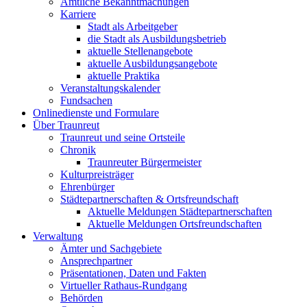
Amtliche Bekanntmachungen
Karriere
Stadt als Arbeitgeber
die Stadt als Ausbildungsbetrieb
aktuelle Stellenangebote
aktuelle Ausbildungsangebote
aktuelle Praktika
Veranstaltungskalender
Fundsachen
Onlinedienste und Formulare
Über Traunreut
Traunreut und seine Ortsteile
Chronik
Traunreuter Bürgermeister
Kulturpreisträger
Ehrenbürger
Städtepartnerschaften & Ortsfreundschaft
Aktuelle Meldungen Städtepartnerschaften
Aktuelle Meldungen Ortsfreundschaften
Verwaltung
Ämter und Sachgebiete
Ansprechpartner
Präsentationen, Daten und Fakten
Virtueller Rathaus-Rundgang
Behörden