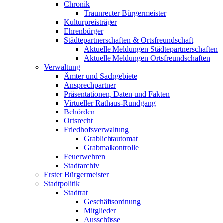
Chronik
Traunreuter Bürgermeister
Kulturpreisträger
Ehrenbürger
Städtepartnerschaften & Ortsfreundschaft
Aktuelle Meldungen Städtepartnerschaften
Aktuelle Meldungen Ortsfreundschaften
Verwaltung
Ämter und Sachgebiete
Ansprechpartner
Präsentationen, Daten und Fakten
Virtueller Rathaus-Rundgang
Behörden
Ortsrecht
Friedhofsverwaltung
Grablichtautomat
Grabmalkontrolle
Feuerwehren
Stadtarchiv
Erster Bürgermeister
Stadtpolitik
Stadtrat
Geschäftsordnung
Mitglieder
Ausschüsse