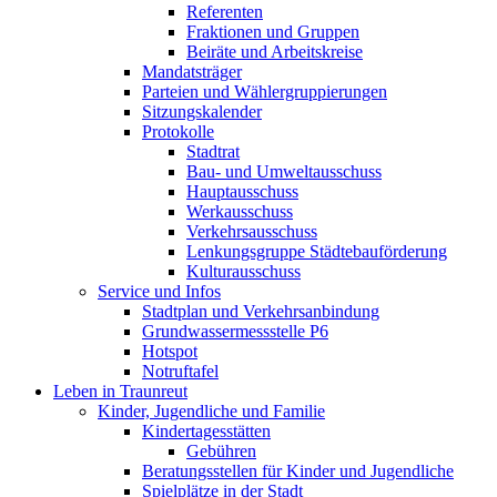
Referenten
Fraktionen und Gruppen
Beiräte und Arbeitskreise
Mandatsträger
Parteien und Wählergruppierungen
Sitzungskalender
Protokolle
Stadtrat
Bau- und Umweltausschuss
Hauptausschuss
Werkausschuss
Verkehrsausschuss
Lenkungsgruppe Städtebauförderung
Kulturausschuss
Service und Infos
Stadtplan und Verkehrsanbindung
Grundwassermessstelle P6
Hotspot
Notruftafel
Leben in Traunreut
Kinder, Jugendliche und Familie
Kindertagesstätten
Gebühren
Beratungsstellen für Kinder und Jugendliche
Spielplätze in der Stadt