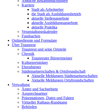
Amtliche Bekanntmachungen
Karriere
Stadt als Arbeitgeber
die Stadt als Ausbildungsbetrieb
aktuelle Stellenangebote
aktuelle Ausbildungsangebote
aktuelle Praktika
Veranstaltungskalender
Fundsachen
Onlinedienste und Formulare
Über Traunreut
Traunreut und seine Ortsteile
Chronik
Traunreuter Bürgermeister
Kulturpreisträger
Ehrenbürger
Städtepartnerschaften & Ortsfreundschaft
Aktuelle Meldungen Städtepartnerschaften
Aktuelle Meldungen Ortsfreundschaften
Verwaltung
Ämter und Sachgebiete
Ansprechpartner
Präsentationen, Daten und Fakten
Virtueller Rathaus-Rundgang
Behörden