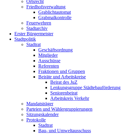
Ortsrecht
Friedhofsverwaltung
Grablichtautomat
Grabmalkontrolle
Feuerwehren
Stadtarchiv
Erster Bürgermeister
Stadtpolitik
Stadtrat
Geschäftsordnung
Mitglieder
Ausschüsse
Referenten
Fraktionen und Gruppen
Beiräte und Arbeitskreise
Beirat des JuZ
Lenkungsgruppe Städtebauförderung
Seniorenbeirat
Arbeitskreis Verkehr
Mandatsträger
Parteien und Wählergruppierungen
Sitzungskalender
Protokolle
Stadtrat
Bau- und Umweltausschuss