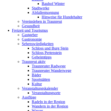
Bauhof Winter
Stadtwerke
Abfallentsorgung
Hinweise für Hundehalter
Vereinsleben in Traunreut
Gesundheit
Freizeit und Tourismus
Gastgeber
Gastronomie
Sehenswürdigkeiten
Schloss und Burg Stein
Schloss Pertenstein
Geheimtipps
Traunreut aktiv
Traunreuter Radwege
Traunreuter Wanderwege
Bäder
Sportstätten
Kultur
Veranstaltungskalender
Veranstaltungsorte
Ausflüge
Radeln in der Region
Wandern in der Region
Wasser