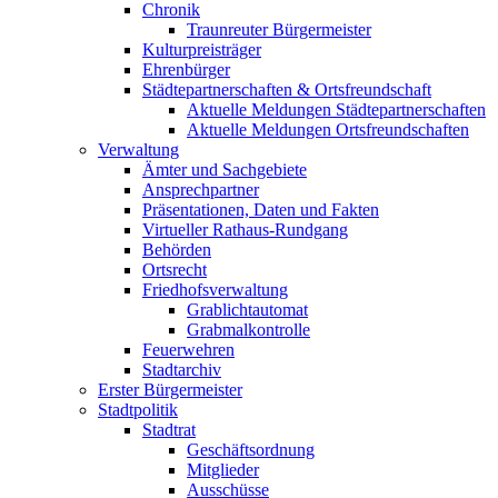
Chronik
Traunreuter Bürgermeister
Kulturpreisträger
Ehrenbürger
Städtepartnerschaften & Ortsfreundschaft
Aktuelle Meldungen Städtepartnerschaften
Aktuelle Meldungen Ortsfreundschaften
Verwaltung
Ämter und Sachgebiete
Ansprechpartner
Präsentationen, Daten und Fakten
Virtueller Rathaus-Rundgang
Behörden
Ortsrecht
Friedhofsverwaltung
Grablichtautomat
Grabmalkontrolle
Feuerwehren
Stadtarchiv
Erster Bürgermeister
Stadtpolitik
Stadtrat
Geschäftsordnung
Mitglieder
Ausschüsse