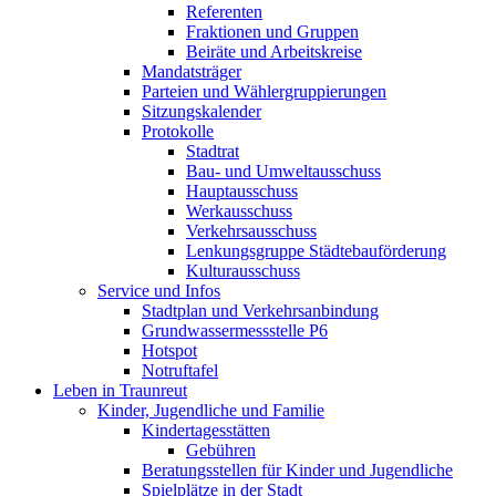
Referenten
Fraktionen und Gruppen
Beiräte und Arbeitskreise
Mandatsträger
Parteien und Wählergruppierungen
Sitzungskalender
Protokolle
Stadtrat
Bau- und Umweltausschuss
Hauptausschuss
Werkausschuss
Verkehrsausschuss
Lenkungsgruppe Städtebauförderung
Kulturausschuss
Service und Infos
Stadtplan und Verkehrsanbindung
Grundwassermessstelle P6
Hotspot
Notruftafel
Leben in Traunreut
Kinder, Jugendliche und Familie
Kindertagesstätten
Gebühren
Beratungsstellen für Kinder und Jugendliche
Spielplätze in der Stadt