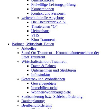
Unterrichtsorte
Freiwillige Leistungsprüfung
Kooperationen
Kontakt und Personen
weitere kulturelle Angebote
Die Theaterfabrik e. V.
Theaterchen “O”
Heimathaus
VHS
Kino Traunreut
Wohnen, Wirtschaft, Bauen
Aktuelles
Stand Ort Traunreut – Kommunalunternehmen der
Stadt Traunreut
Wirtschaftsstandort Traunreut
Daten & Fakten
Unternehmen und Strukturen
Infrastruktur
Gewerbe- und Wohnflächen
Gewerbegebiete
Immobiliensuche
Wohnen/Wohnbaugebiete
Stadtsanierung bzw. Städebauförderung
Bauleitplanung
Breitbandförderung