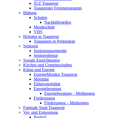
JUZ Traunreut
Traunreuter Ferienprogramm
Bildung
Schulen
Nachhilfestellen
Musikschule
VHS
Heiraten in Traunreut
Trauungen in Pertenstein
Senioren
Seniorensportgeräte
Seniorenbeirat
Soziale Einrichtungen
Kirchen und Gemeinschaften
Klima und Energie
EnergieMonitor Traunreut
Mobilität
Elektromobilität
Energieberatung
Energieberatung – Meldungen
Förderungen
Förderungen – Meldungen
Fairtrade Stadt Traunreut
Ver- und Entsorgung
Bauhof