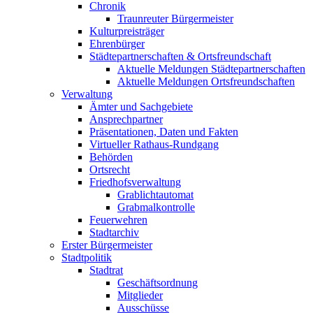
Chronik
Traunreuter Bürgermeister
Kulturpreisträger
Ehrenbürger
Städtepartnerschaften & Ortsfreundschaft
Aktuelle Meldungen Städtepartnerschaften
Aktuelle Meldungen Ortsfreundschaften
Verwaltung
Ämter und Sachgebiete
Ansprechpartner
Präsentationen, Daten und Fakten
Virtueller Rathaus-Rundgang
Behörden
Ortsrecht
Friedhofsverwaltung
Grablichtautomat
Grabmalkontrolle
Feuerwehren
Stadtarchiv
Erster Bürgermeister
Stadtpolitik
Stadtrat
Geschäftsordnung
Mitglieder
Ausschüsse