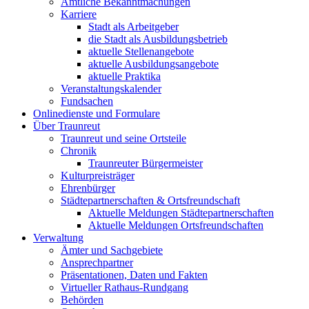
Amtliche Bekanntmachungen
Karriere
Stadt als Arbeitgeber
die Stadt als Ausbildungsbetrieb
aktuelle Stellenangebote
aktuelle Ausbildungsangebote
aktuelle Praktika
Veranstaltungskalender
Fundsachen
Onlinedienste und Formulare
Über Traunreut
Traunreut und seine Ortsteile
Chronik
Traunreuter Bürgermeister
Kulturpreisträger
Ehrenbürger
Städtepartnerschaften & Ortsfreundschaft
Aktuelle Meldungen Städtepartnerschaften
Aktuelle Meldungen Ortsfreundschaften
Verwaltung
Ämter und Sachgebiete
Ansprechpartner
Präsentationen, Daten und Fakten
Virtueller Rathaus-Rundgang
Behörden