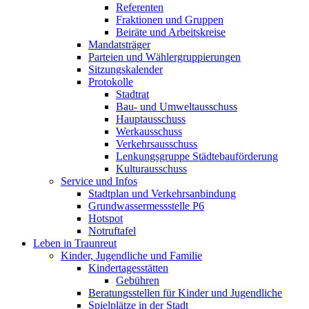
Referenten
Fraktionen und Gruppen
Beiräte und Arbeitskreise
Mandatsträger
Parteien und Wählergruppierungen
Sitzungskalender
Protokolle
Stadtrat
Bau- und Umweltausschuss
Hauptausschuss
Werkausschuss
Verkehrsausschuss
Lenkungsgruppe Städtebauförderung
Kulturausschuss
Service und Infos
Stadtplan und Verkehrsanbindung
Grundwassermessstelle P6
Hotspot
Notruftafel
Leben in Traunreut
Kinder, Jugendliche und Familie
Kindertagesstätten
Gebühren
Beratungsstellen für Kinder und Jugendliche
Spielplätze in der Stadt