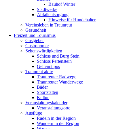
Bauhof Winter
Stadtwerke
Abfallentsorgung
Hinweise für Hundehalter
Vereinsleben in Traunreut
Gesundheit
Freizeit und Tourismus
Gastgeber
Gastronomie
Sehenswürdigkeiten
Schloss und Burg Stein
Schloss Pertenstein
Geheimtipps
Traunreut aktiv
Traunreuter Radwege
Traunreuter Wanderwege
Bäder
Sportstätten
Kultur
Veranstaltungskalender
Veranstaltungsorte
Ausflüge
Radeln in der Region
Wandern in der Region
Wasser