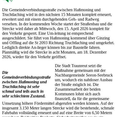
Die Gemeindeverbindungsstraße zwischen Haßmoning und
Truchtlaching wird in den nächsten 15 Monaten komplett erneuert,
erweitert und mit einem durchgehenden Geh- und Radweg
versehen. In der kommenden Woche startet der Straßenbau und die
Strecke wird daher ab Mittwoch, den 15. April 2026 komplett für
den Verkehr gesperrt. Eine Um-leitung ist entsprechend
ausgeschildert. Sie führt von Haßmoning kommend über Ginzing
und Offling auf die St 2093 Richtung Truchtlaching und umgekehrt.
Lediglich direkte An-lieger können bis zur Baustelle fahren.
Planmäßig wird die Strecke in acht Monaten, am 18. Dezember
2026, wieder für den Verkehr geöffnet.
Die Stadt Traunreut setzt die
Maßnahme gemeinsam mit der
Die
Nachbargemeinde Seeon-Seebruck
Gemeindeverbindungsstraße
um, wodurch ein nahtloser Ausbau
zwischen Haßmoning und
der Straße möglich ist. Die
Truchtlaching ist sehr
Zusammenarbeit der beiden
schmal und teils auch in
Kommunen lohnt sich auch
sehr schlechtem Zustand.
finanziell, da für die gemeinsame
Umsetzung höhere Fördermittel abgerufen werden können. Auf der
insgesamt 3.150 Meter langen Strecke wird die bestehende, schmale
Fahrbahn vollständig erneuert und auf eine Breite von 6,50 Metern