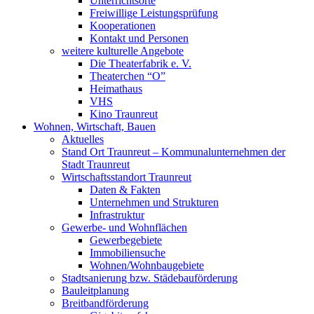
Unterrichtsorte
Freiwillige Leistungsprüfung
Kooperationen
Kontakt und Personen
weitere kulturelle Angebote
Die Theaterfabrik e. V.
Theaterchen “O”
Heimathaus
VHS
Kino Traunreut
Wohnen, Wirtschaft, Bauen
Aktuelles
Stand Ort Traunreut – Kommunalunternehmen der
Stadt Traunreut
Wirtschaftsstandort Traunreut
Daten & Fakten
Unternehmen und Strukturen
Infrastruktur
Gewerbe- und Wohnflächen
Gewerbegebiete
Immobiliensuche
Wohnen/Wohnbaugebiete
Stadtsanierung bzw. Städebauförderung
Bauleitplanung
Breitbandförderung