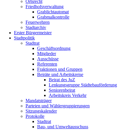
Ortsrecht
Friedhofsverwaltung
Grablichtautomat
Grabmalkontrolle
Feuerwehren
Stadtarchiv
Erster Bürgermeister
Stadtpolitik
Stadtrat
Geschäftsordnung
Mitglieder
Ausschüsse
Referenten
Fraktionen und Gruppen
Beiräte und Arbeitskreise
Beirat des JuZ
Lenkungsgruppe Städtebauförderung
Seniorenbeirat
Arbeitskreis Verkehr
Mandatsträger
Parteien und Wählergruppierungen
Sitzungskalender
Protokolle
Stadtrat
Bau- und Umweltausschuss