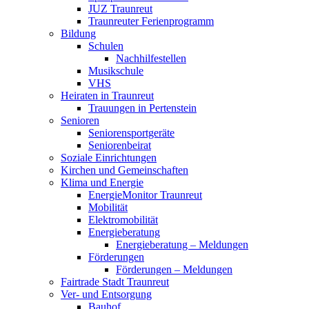
JUZ Traunreut
Traunreuter Ferienprogramm
Bildung
Schulen
Nachhilfestellen
Musikschule
VHS
Heiraten in Traunreut
Trauungen in Pertenstein
Senioren
Seniorensportgeräte
Seniorenbeirat
Soziale Einrichtungen
Kirchen und Gemeinschaften
Klima und Energie
EnergieMonitor Traunreut
Mobilität
Elektromobilität
Energieberatung
Energieberatung – Meldungen
Förderungen
Förderungen – Meldungen
Fairtrade Stadt Traunreut
Ver- und Entsorgung
Bauhof