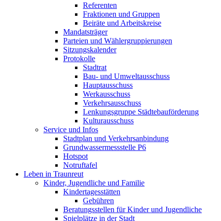
Referenten
Fraktionen und Gruppen
Beiräte und Arbeitskreise
Mandatsträger
Parteien und Wählergruppierungen
Sitzungskalender
Protokolle
Stadtrat
Bau- und Umweltausschuss
Hauptausschuss
Werkausschuss
Verkehrsausschuss
Lenkungsgruppe Städtebauförderung
Kulturausschuss
Service und Infos
Stadtplan und Verkehrsanbindung
Grundwassermessstelle P6
Hotspot
Notruftafel
Leben in Traunreut
Kinder, Jugendliche und Familie
Kindertagesstätten
Gebühren
Beratungsstellen für Kinder und Jugendliche
Spielplätze in der Stadt