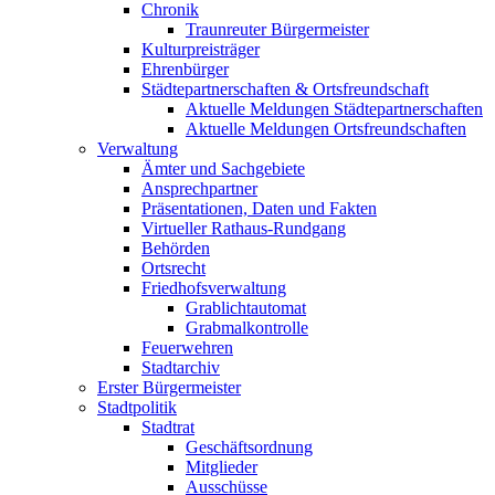
Chronik
Traunreuter Bürgermeister
Kulturpreisträger
Ehrenbürger
Städtepartnerschaften & Ortsfreundschaft
Aktuelle Meldungen Städtepartnerschaften
Aktuelle Meldungen Ortsfreundschaften
Verwaltung
Ämter und Sachgebiete
Ansprechpartner
Präsentationen, Daten und Fakten
Virtueller Rathaus-Rundgang
Behörden
Ortsrecht
Friedhofsverwaltung
Grablichtautomat
Grabmalkontrolle
Feuerwehren
Stadtarchiv
Erster Bürgermeister
Stadtpolitik
Stadtrat
Geschäftsordnung
Mitglieder
Ausschüsse