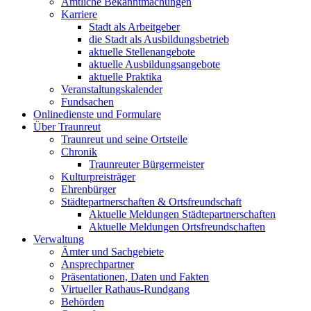
Amtliche Bekanntmachungen
Karriere
Stadt als Arbeitgeber
die Stadt als Ausbildungsbetrieb
aktuelle Stellenangebote
aktuelle Ausbildungsangebote
aktuelle Praktika
Veranstaltungskalender
Fundsachen
Onlinedienste und Formulare
Über Traunreut
Traunreut und seine Ortsteile
Chronik
Traunreuter Bürgermeister
Kulturpreisträger
Ehrenbürger
Städtepartnerschaften & Ortsfreundschaft
Aktuelle Meldungen Städtepartnerschaften
Aktuelle Meldungen Ortsfreundschaften
Verwaltung
Ämter und Sachgebiete
Ansprechpartner
Präsentationen, Daten und Fakten
Virtueller Rathaus-Rundgang
Behörden