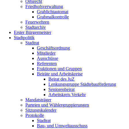
Ortsrecht
Friedhofsverwaltung
Grablichtautomat
Grabmalkontrolle
Feuerwehren
Stadtarchiv
Erster Bürgermeister
Stadtpolitik
Stadtrat
Geschäftsordnung
Mitglieder
Ausschüsse
Referenten
Fraktionen und Gruppen
Beiräte und Arbeitskreise
Beirat des JuZ
Lenkungsgruppe Städtebauförderung
Seniorenbeirat
Arbeitskreis Verkehr
Mandatsträger
Parteien und Wählergruppierungen
Sitzungskalender
Protokolle
Stadtrat
Bau- und Umweltausschuss