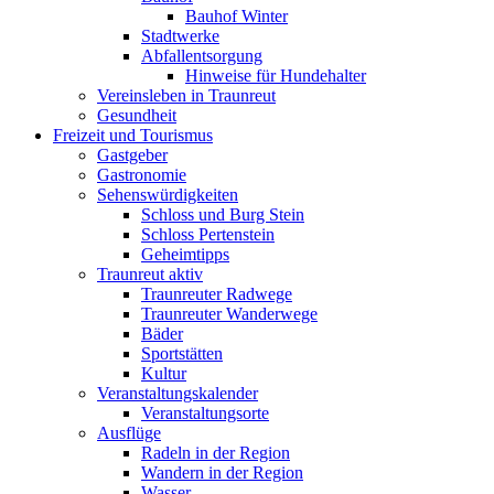
Bauhof Winter
Stadtwerke
Abfallentsorgung
Hinweise für Hundehalter
Vereinsleben in Traunreut
Gesundheit
Freizeit und Tourismus
Gastgeber
Gastronomie
Sehenswürdigkeiten
Schloss und Burg Stein
Schloss Pertenstein
Geheimtipps
Traunreut aktiv
Traunreuter Radwege
Traunreuter Wanderwege
Bäder
Sportstätten
Kultur
Veranstaltungskalender
Veranstaltungsorte
Ausflüge
Radeln in der Region
Wandern in der Region
Wasser