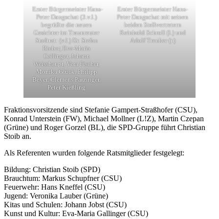
Erster Bürgermeister Hans-
Erster Bürgermeister Hans-
Peter Dangschat (3.v.l.)
Peter Dangschat mit seinen
begrüßte die neuen
beiden Stellvertretern
Gesichter im Traunreuter
Reinhold Schroll (l.) und
Stadtrat: (v.l.) Dr. Stefan
Adolf Trenker (r.)
Bieber, Eva-Maria
Gallinger, Johann
Weisshaupt, Vera Fischer,
Monika Glück, Philipp
Beyer, Clemens Parzinger,
Peter Kießling
Fraktionsvorsitzende sind Stefanie Gampert-Straßhofer (CSU),
Konrad Unterstein (FW), Michael Mollner (L!Z), Martin Czepan
(Grüne) und Roger Gorzel (BL), die SPD-Gruppe führt Christian
Stoib an.
Als Referenten wurden folgende Ratsmitglieder festgelegt:
Bildung: Christian Stoib (SPD)
Brauchtum: Markus Schupfner (CSU)
Feuerwehr: Hans Kneffel (CSU)
Jugend: Veronika Lauber (Grüne)
Kitas und Schulen: Johann Jobst (CSU)
Kunst und Kultur: Eva-Maria Gallinger (CSU)