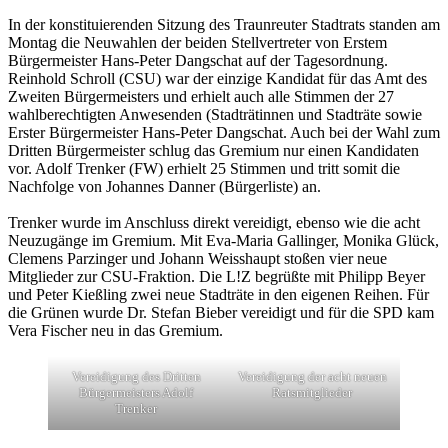
In der konstituierenden Sitzung des Traunreuter Stadtrats standen am
Montag die Neuwahlen der beiden Stellvertreter von Erstem
Bürgermeister Hans-Peter Dangschat auf der Tagesordnung.
Reinhold Schroll (CSU) war der einzige Kandidat für das Amt des
Zweiten Bürgermeisters und erhielt auch alle Stimmen der 27
wahlberechtigten Anwesenden (Stadträtinnen und Stadträte sowie
Erster Bürgermeister Hans-Peter Dangschat. Auch bei der Wahl zum
Dritten Bürgermeister schlug das Gremium nur einen Kandidaten
vor. Adolf Trenker (FW) erhielt 25 Stimmen und tritt somit die
Nachfolge von Johannes Danner (Bürgerliste) an.
Trenker wurde im Anschluss direkt vereidigt, ebenso wie die acht
Neuzugänge im Gremium. Mit Eva-Maria Gallinger, Monika Glück,
Clemens Parzinger und Johann Weisshaupt stoßen vier neue
Mitglieder zur CSU-Fraktion. Die L!Z begrüßte mit Philipp Beyer
und Peter Kießling zwei neue Stadträte in den eigenen Reihen. Für
die Grünen wurde Dr. Stefan Bieber vereidigt und für die SPD kam
Vera Fischer neu in das Gremium.
Vereidigung des Dritten
Vereidigung der acht neuen
Bürgermeisters Adolf
Ratsmitglieder
Trenker