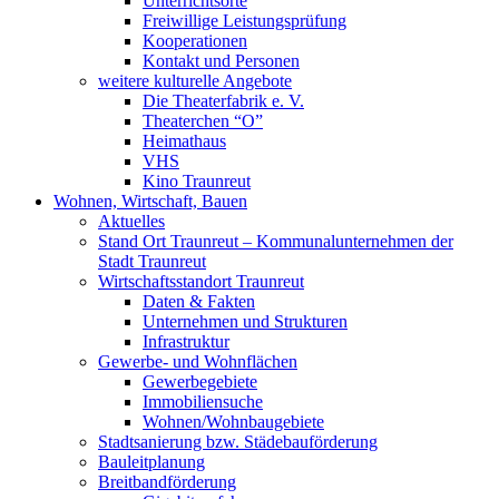
Unterrichtsorte
Freiwillige Leistungsprüfung
Kooperationen
Kontakt und Personen
weitere kulturelle Angebote
Die Theaterfabrik e. V.
Theaterchen “O”
Heimathaus
VHS
Kino Traunreut
Wohnen, Wirtschaft, Bauen
Aktuelles
Stand Ort Traunreut – Kommunalunternehmen der
Stadt Traunreut
Wirtschaftsstandort Traunreut
Daten & Fakten
Unternehmen und Strukturen
Infrastruktur
Gewerbe- und Wohnflächen
Gewerbegebiete
Immobiliensuche
Wohnen/Wohnbaugebiete
Stadtsanierung bzw. Städebauförderung
Bauleitplanung
Breitbandförderung