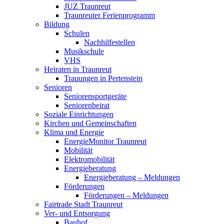
JUZ Traunreut
Traunreuter Ferienprogramm
Bildung
Schulen
Nachhilfestellen
Musikschule
VHS
Heiraten in Traunreut
Trauungen in Pertenstein
Senioren
Seniorensportgeräte
Seniorenbeirat
Soziale Einrichtungen
Kirchen und Gemeinschaften
Klima und Energie
EnergieMonitor Traunreut
Mobilität
Elektromobilität
Energieberatung
Energieberatung – Meldungen
Förderungen
Förderungen – Meldungen
Fairtrade Stadt Traunreut
Ver- und Entsorgung
Bauhof