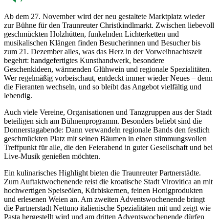
Ab dem 27. November wird der neu gestaltete Marktplatz wieder
zur Bühne für den Traunreuter Christkindlmarkt. Zwischen liebevoll
geschmückten Holzhütten, funkelnden Lichterketten und
musikalischen Klängen finden Besucherinnen und Besucher bis
zum 21. Dezember alles, was das Herz in der Vorweihnachtszeit
begehrt: handgefertigtes Kunsthandwerk, besondere
Geschenkideen, wärmenden Glühwein und regionale Spezialitäten.
Wer regelmäßig vorbeischaut, entdeckt immer wieder Neues – denn
die Fieranten wechseln, und so bleibt das Angebot vielfältig und
lebendig.
Auch viele Vereine, Organisationen und Tanzgruppen aus der Stadt
beteiligen sich am Bühnenprogramm. Besonders beliebt sind die
Donnerstagabende: Dann verwandeln regionale Bands den festlich
geschmückten Platz mit seinen Bäumen in einen stimmungsvollen
Treffpunkt für alle, die den Feierabend in guter Gesellschaft und bei
Live-Musik genießen möchten.
Ein kulinarisches Highlight bieten die Traunreuter Partnerstädte.
Zum Auftaktwochenende reist die kroatische Stadt Virovitica an mit
hochwertigen Speiseölen, Kürbiskernen, feinen Honigprodukten
und erlesenen Weien an. Am zweiten Adventswochenende bringt
die Partnerstadt Nettuno italienische Spezialitäten mit und zeigt wie
Pasta hergestellt wird und am dritten Adventswochenende dürfen