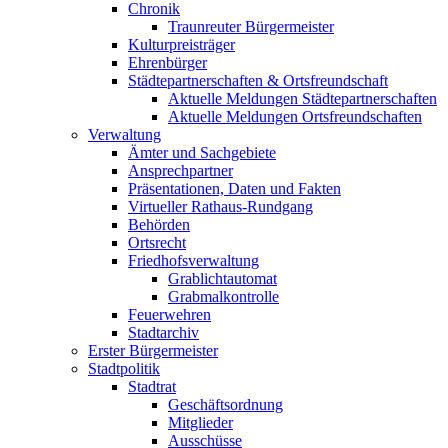
Chronik
Traunreuter Bürgermeister
Kulturpreisträger
Ehrenbürger
Städtepartnerschaften & Ortsfreundschaft
Aktuelle Meldungen Städtepartnerschaften
Aktuelle Meldungen Ortsfreundschaften
Verwaltung
Ämter und Sachgebiete
Ansprechpartner
Präsentationen, Daten und Fakten
Virtueller Rathaus-Rundgang
Behörden
Ortsrecht
Friedhofsverwaltung
Grablichtautomat
Grabmalkontrolle
Feuerwehren
Stadtarchiv
Erster Bürgermeister
Stadtpolitik
Stadtrat
Geschäftsordnung
Mitglieder
Ausschüsse