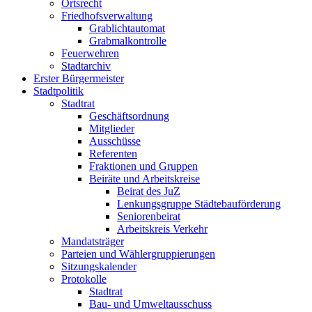
Ortsrecht
Friedhofsverwaltung
Grablichtautomat
Grabmalkontrolle
Feuerwehren
Stadtarchiv
Erster Bürgermeister
Stadtpolitik
Stadtrat
Geschäftsordnung
Mitglieder
Ausschüsse
Referenten
Fraktionen und Gruppen
Beiräte und Arbeitskreise
Beirat des JuZ
Lenkungsgruppe Städtebauförderung
Seniorenbeirat
Arbeitskreis Verkehr
Mandatsträger
Parteien und Wählergruppierungen
Sitzungskalender
Protokolle
Stadtrat
Bau- und Umweltausschuss