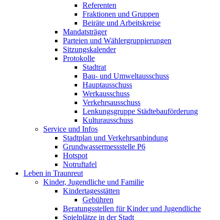
Referenten
Fraktionen und Gruppen
Beiräte und Arbeitskreise
Mandatsträger
Parteien und Wählergruppierungen
Sitzungskalender
Protokolle
Stadtrat
Bau- und Umweltausschuss
Hauptausschuss
Werkausschuss
Verkehrsausschuss
Lenkungsgruppe Städtebauförderung
Kulturausschuss
Service und Infos
Stadtplan und Verkehrsanbindung
Grundwassermessstelle P6
Hotspot
Notruftafel
Leben in Traunreut
Kinder, Jugendliche und Familie
Kindertagesstätten
Gebühren
Beratungsstellen für Kinder und Jugendliche
Spielplätze in der Stadt