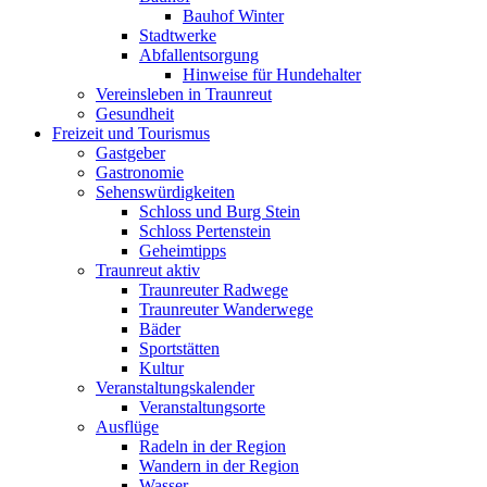
Bauhof Winter
Stadtwerke
Abfallentsorgung
Hinweise für Hundehalter
Vereinsleben in Traunreut
Gesundheit
Freizeit und Tourismus
Gastgeber
Gastronomie
Sehenswürdigkeiten
Schloss und Burg Stein
Schloss Pertenstein
Geheimtipps
Traunreut aktiv
Traunreuter Radwege
Traunreuter Wanderwege
Bäder
Sportstätten
Kultur
Veranstaltungskalender
Veranstaltungsorte
Ausflüge
Radeln in der Region
Wandern in der Region
Wasser