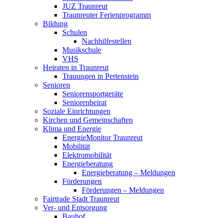
JUZ Traunreut
Traunreuter Ferienprogramm
Bildung
Schulen
Nachhilfestellen
Musikschule
VHS
Heiraten in Traunreut
Trauungen in Pertenstein
Senioren
Seniorensportgeräte
Seniorenbeirat
Soziale Einrichtungen
Kirchen und Gemeinschaften
Klima und Energie
EnergieMonitor Traunreut
Mobilität
Elektromobilität
Energieberatung
Energieberatung – Meldungen
Förderungen
Förderungen – Meldungen
Fairtrade Stadt Traunreut
Ver- und Entsorgung
Bauhof