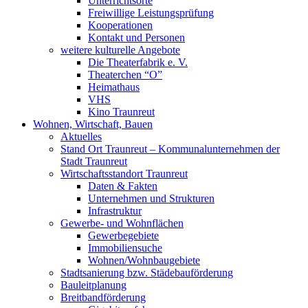
Unterrichtsorte
Freiwillige Leistungsprüfung
Kooperationen
Kontakt und Personen
weitere kulturelle Angebote
Die Theaterfabrik e. V.
Theaterchen “O”
Heimathaus
VHS
Kino Traunreut
Wohnen, Wirtschaft, Bauen
Aktuelles
Stand Ort Traunreut – Kommunalunternehmen der
Stadt Traunreut
Wirtschaftsstandort Traunreut
Daten & Fakten
Unternehmen und Strukturen
Infrastruktur
Gewerbe- und Wohnflächen
Gewerbegebiete
Immobiliensuche
Wohnen/Wohnbaugebiete
Stadtsanierung bzw. Städebauförderung
Bauleitplanung
Breitbandförderung