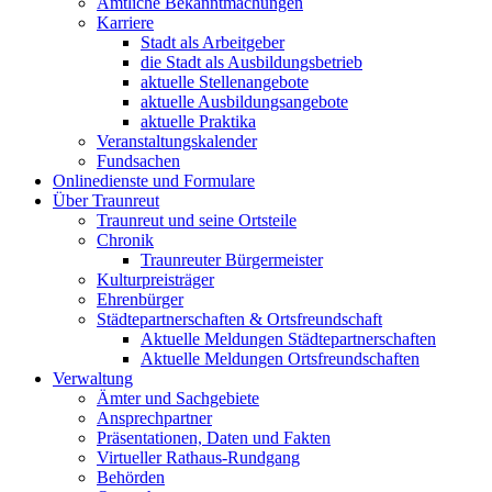
Amtliche Bekanntmachungen
Karriere
Stadt als Arbeitgeber
die Stadt als Ausbildungsbetrieb
aktuelle Stellenangebote
aktuelle Ausbildungsangebote
aktuelle Praktika
Veranstaltungskalender
Fundsachen
Onlinedienste und Formulare
Über Traunreut
Traunreut und seine Ortsteile
Chronik
Traunreuter Bürgermeister
Kulturpreisträger
Ehrenbürger
Städtepartnerschaften & Ortsfreundschaft
Aktuelle Meldungen Städtepartnerschaften
Aktuelle Meldungen Ortsfreundschaften
Verwaltung
Ämter und Sachgebiete
Ansprechpartner
Präsentationen, Daten und Fakten
Virtueller Rathaus-Rundgang
Behörden