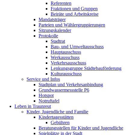
Referenten
Fraktionen und Gruppen
Beiräte und Arbeitskreise
Mandatsträger
Parteien und Wählergruppierungen
Sitzungskalender
Protokolle
Stadtrat
Bau- und Umweltausschuss
Hauptausschuss
Werkausschuss
Verkehrsausschuss
Lenkungsgruppe Städtebauförderung
Kulturausschuss
Service und Infos
Stadtplan und Verkehrsanbindung
Grundwassermessstelle P6
Hotspot
Notruftafel
Leben in Traunreut
Kinder, Jugendliche und Familie
Kindertagesstätten
Gebühren
Beratungsstellen für Kinder und Jugendliche
Spielplätze in der Stadt