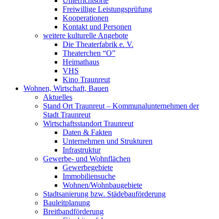
Unterrichtsorte
Freiwillige Leistungsprüfung
Kooperationen
Kontakt und Personen
weitere kulturelle Angebote
Die Theaterfabrik e. V.
Theaterchen “O”
Heimathaus
VHS
Kino Traunreut
Wohnen, Wirtschaft, Bauen
Aktuelles
Stand Ort Traunreut – Kommunalunternehmen der
Stadt Traunreut
Wirtschaftsstandort Traunreut
Daten & Fakten
Unternehmen und Strukturen
Infrastruktur
Gewerbe- und Wohnflächen
Gewerbegebiete
Immobiliensuche
Wohnen/Wohnbaugebiete
Stadtsanierung bzw. Städebauförderung
Bauleitplanung
Breitbandförderung