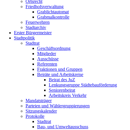
Ortsrecht
Friedhofsverwaltung
Grablichtautomat
Grabmalkontrolle
Feuerwehren
Stadtarchiv
Erster Bürgermeister
Stadtpolitik
Stadtrat
Geschäftsordnung
Mitglieder
Ausschüsse
Referenten
Fraktionen und Gruppen
Beiräte und Arbeitskreise
Beirat des JuZ
Lenkungsgruppe Städtebauförderung
Seniorenbeirat
Arbeitskreis Verkehr
Mandatsträger
Parteien und Wählergruppierungen
Sitzungskalender
Protokolle
Stadtrat
Bau- und Umweltausschuss