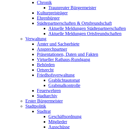
Chronik
Traunreuter Bürgermeister
Kulturpreisträger
Ehrenbürger
Städtepartnerschaften & Ortsfreundschaft
Aktuelle Meldungen Städtepartnerschaften
Aktuelle Meldungen Ortsfreundschaften
Verwaltung
Ämter und Sachgebiete
Ansprechpartner
Präsentationen, Daten und Fakten
Virtueller Rathaus-Rundgang
Behörden
Ortsrecht
Friedhofsverwaltung
Grablichtautomat
Grabmalkontrolle
Feuerwehren
Stadtarchiv
Erster Bürgermeister
Stadtpolitik
Stadtrat
Geschäftsordnung
Mitglieder
Ausschüsse