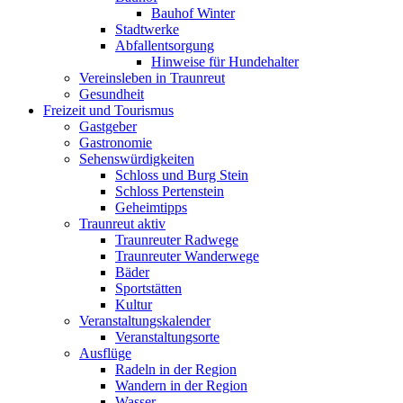
Bauhof Winter
Stadtwerke
Abfallentsorgung
Hinweise für Hundehalter
Vereinsleben in Traunreut
Gesundheit
Freizeit und Tourismus
Gastgeber
Gastronomie
Sehenswürdigkeiten
Schloss und Burg Stein
Schloss Pertenstein
Geheimtipps
Traunreut aktiv
Traunreuter Radwege
Traunreuter Wanderwege
Bäder
Sportstätten
Kultur
Veranstaltungskalender
Veranstaltungsorte
Ausflüge
Radeln in der Region
Wandern in der Region
Wasser