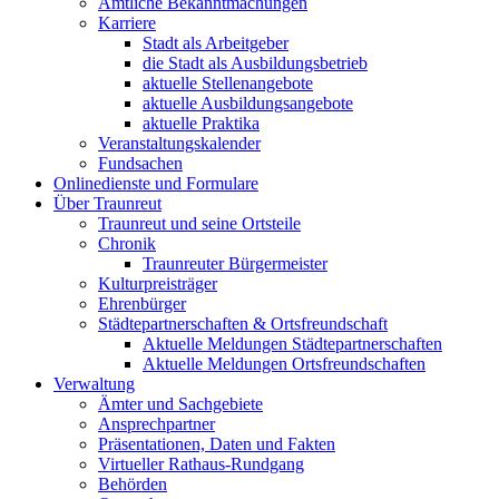
Amtliche Bekanntmachungen
Karriere
Stadt als Arbeitgeber
die Stadt als Ausbildungsbetrieb
aktuelle Stellenangebote
aktuelle Ausbildungsangebote
aktuelle Praktika
Veranstaltungskalender
Fundsachen
Onlinedienste und Formulare
Über Traunreut
Traunreut und seine Ortsteile
Chronik
Traunreuter Bürgermeister
Kulturpreisträger
Ehrenbürger
Städtepartnerschaften & Ortsfreundschaft
Aktuelle Meldungen Städtepartnerschaften
Aktuelle Meldungen Ortsfreundschaften
Verwaltung
Ämter und Sachgebiete
Ansprechpartner
Präsentationen, Daten und Fakten
Virtueller Rathaus-Rundgang
Behörden