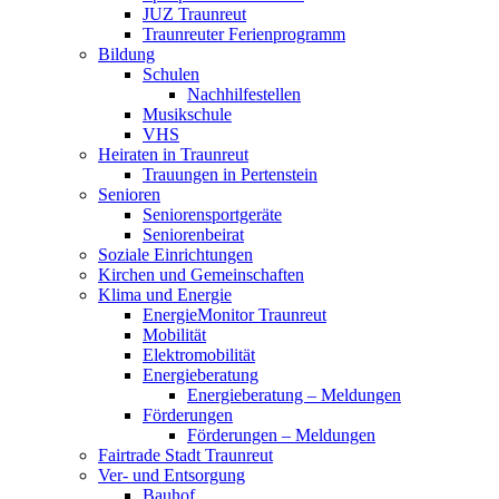
JUZ Traunreut
Traunreuter Ferienprogramm
Bildung
Schulen
Nachhilfestellen
Musikschule
VHS
Heiraten in Traunreut
Trauungen in Pertenstein
Senioren
Seniorensportgeräte
Seniorenbeirat
Soziale Einrichtungen
Kirchen und Gemeinschaften
Klima und Energie
EnergieMonitor Traunreut
Mobilität
Elektromobilität
Energieberatung
Energieberatung – Meldungen
Förderungen
Förderungen – Meldungen
Fairtrade Stadt Traunreut
Ver- und Entsorgung
Bauhof