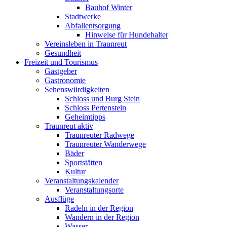
Bauhof Winter
Stadtwerke
Abfallentsorgung
Hinweise für Hundehalter
Vereinsleben in Traunreut
Gesundheit
Freizeit und Tourismus
Gastgeber
Gastronomie
Sehenswürdigkeiten
Schloss und Burg Stein
Schloss Pertenstein
Geheimtipps
Traunreut aktiv
Traunreuter Radwege
Traunreuter Wanderwege
Bäder
Sportstätten
Kultur
Veranstaltungskalender
Veranstaltungsorte
Ausflüge
Radeln in der Region
Wandern in der Region
Wasser