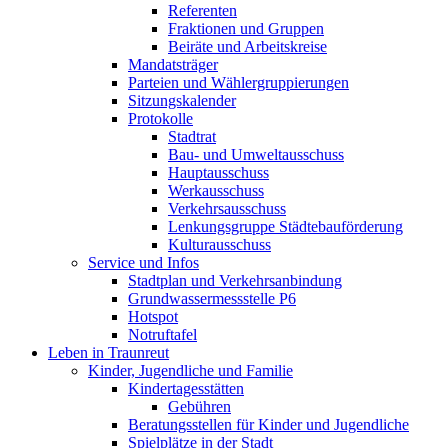
Referenten
Fraktionen und Gruppen
Beiräte und Arbeitskreise
Mandatsträger
Parteien und Wählergruppierungen
Sitzungskalender
Protokolle
Stadtrat
Bau- und Umweltausschuss
Hauptausschuss
Werkausschuss
Verkehrsausschuss
Lenkungsgruppe Städtebauförderung
Kulturausschuss
Service und Infos
Stadtplan und Verkehrsanbindung
Grundwassermessstelle P6
Hotspot
Notruftafel
Leben in Traunreut
Kinder, Jugendliche und Familie
Kindertagesstätten
Gebühren
Beratungsstellen für Kinder und Jugendliche
Spielplätze in der Stadt