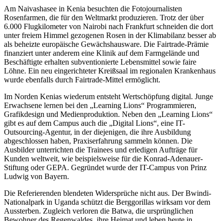
Am Naivashasee in Kenia besuchten die Fotojournalisten
Rosenfarmen, die für den Weltmarkt produzieren. Trotz der über
6.000 Flugkilometer von Nairobi nach Frankfurt schneiden die dort
unter freiem Himmel gezogenen Rosen in der Klimabilanz besser ab
als beheizte europäische Gewächshausware. Die Fairtrade-Prämie
finanziert unter anderem eine Klinik auf dem Farmgelände und
Beschäftigte erhalten subventionierte Lebensmittel sowie faire
Löhne. Ein neu eingerichteter Kreißsaal im regionalen Krankenhaus
wurde ebenfalls durch Fairtrade-Mittel ermöglicht.
Im Norden Kenias wiederum entsteht Wertschöpfung digital. Junge
Erwachsene lernen bei den „Learning Lions“ Programmieren,
Grafikdesign und Medienproduktion. Neben den „Learning Lions“
gibt es auf dem Campus auch die „Digital Lions“, eine IT-
Outsourcing-Agentur, in der diejenigen, die ihre Ausbildung
abgeschlossen haben, Praxiserfahrung sammeln können. Die
Ausbilder unterrichten die Trainees und erledigen Aufträge für
Kunden weltweit, wie beispielsweise für die Konrad-Adenauer-
Stiftung oder GEPA. Gegründet wurde der IT-Campus von Prinz
Ludwig von Bayern.
Die Referierenden blendeten Widersprüche nicht aus. Der Bwindi-
Nationalpark in Uganda schützt die Berggorillas wirksam vor dem
Aussterben. Zugleich verloren die Batwa, die ursprünglichen
Bewohner des Regenwaldes, ihre Heimat und leben heute in