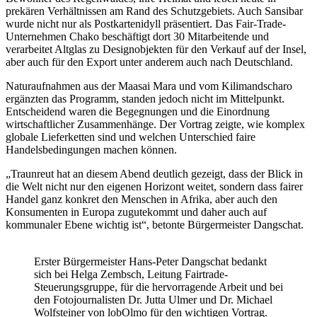
prekären Verhältnissen am Rand des Schutzgebiets. Auch Sansibar
wurde nicht nur als Postkartenidyll präsentiert. Das Fair-Trade-
Unternehmen Chako beschäftigt dort 30 Mitarbeitende und
verarbeitet Altglas zu Designobjekten für den Verkauf auf der Insel,
aber auch für den Export unter anderem auch nach Deutschland.
Naturaufnahmen aus der Maasai Mara und vom Kilimandscharo
ergänzten das Programm, standen jedoch nicht im Mittelpunkt.
Entscheidend waren die Begegnungen und die Einordnung
wirtschaftlicher Zusammenhänge. Der Vortrag zeigte, wie komplex
globale Lieferketten sind und welchen Unterschied faire
Handelsbedingungen machen können.
„Traunreut hat an diesem Abend deutlich gezeigt, dass der Blick in
die Welt nicht nur den eigenen Horizont weitet, sondern dass fairer
Handel ganz konkret den Menschen in Afrika, aber auch den
Konsumenten in Europa zugutekommt und daher auch auf
kommunaler Ebene wichtig ist“, betonte Bürgermeister Dangschat.
Erster Bürgermeister Hans-Peter Dangschat bedankt
sich bei Helga Zembsch, Leitung Fairtrade-
Steuerungsgruppe, für die hervorragende Arbeit und bei
den Fotojournalisten Dr. Jutta Ulmer und Dr. Michael
Wolfsteiner von lobOlmo für den wichtigen Vortrag.