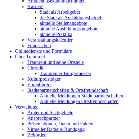
Amtliche Bekanntmachungen
Karriere
Stadt als Arbeitgeber
die Stadt als Ausbildungsbetrieb
aktuelle Stellenangebote
aktuelle Ausbildungsangebote
aktuelle Praktika
Veranstaltungskalender
Fundsachen
Onlinedienste und Formulare
Über Traunreut
Traunreut und seine Ortsteile
Chronik
Traunreuter Bürgermeister
Kulturpreisträger
Ehrenbürger
Städtepartnerschaften & Ortsfreundschaft
Aktuelle Meldungen Städtepartnerschaften
Aktuelle Meldungen Ortsfreundschaften
Verwaltung
Ämter und Sachgebiete
Ansprechpartner
Präsentationen, Daten und Fakten
Virtueller Rathaus-Rundgang
Behörden