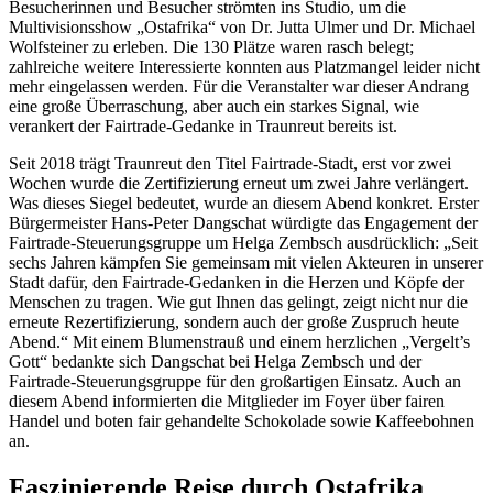
Besucherinnen und Besucher strömten ins Studio, um die
Multivisionsshow „Ostafrika“ von Dr. Jutta Ulmer und Dr. Michael
Wolfsteiner zu erleben. Die 130 Plätze waren rasch belegt;
zahlreiche weitere Interessierte konnten aus Platzmangel leider nicht
mehr eingelassen werden. Für die Veranstalter war dieser Andrang
eine große Überraschung, aber auch ein starkes Signal, wie
verankert der Fairtrade-Gedanke in Traunreut bereits ist.
Seit 2018 trägt Traunreut den Titel Fairtrade-Stadt, erst vor zwei
Wochen wurde die Zertifizierung erneut um zwei Jahre verlängert.
Was dieses Siegel bedeutet, wurde an diesem Abend konkret. Erster
Bürgermeister Hans-Peter Dangschat würdigte das Engagement der
Fairtrade-Steuerungsgruppe um Helga Zembsch ausdrücklich: „Seit
sechs Jahren kämpfen Sie gemeinsam mit vielen Akteuren in unserer
Stadt dafür, den Fairtrade-Gedanken in die Herzen und Köpfe der
Menschen zu tragen. Wie gut Ihnen das gelingt, zeigt nicht nur die
erneute Rezertifizierung, sondern auch der große Zuspruch heute
Abend.“ Mit einem Blumenstrauß und einem herzlichen „Vergelt’s
Gott“ bedankte sich Dangschat bei Helga Zembsch und der
Fairtrade-Steuerungsgruppe für den großartigen Einsatz. Auch an
diesem Abend informierten die Mitglieder im Foyer über fairen
Handel und boten fair gehandelte Schokolade sowie Kaffeebohnen
an.
Faszinierende Reise durch Ostafrika