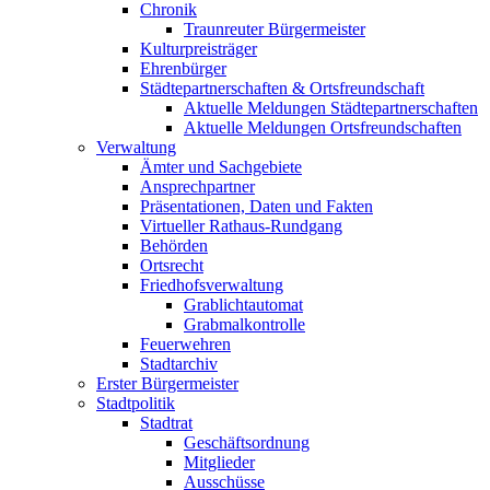
Chronik
Traunreuter Bürgermeister
Kulturpreisträger
Ehrenbürger
Städtepartnerschaften & Ortsfreundschaft
Aktuelle Meldungen Städtepartnerschaften
Aktuelle Meldungen Ortsfreundschaften
Verwaltung
Ämter und Sachgebiete
Ansprechpartner
Präsentationen, Daten und Fakten
Virtueller Rathaus-Rundgang
Behörden
Ortsrecht
Friedhofsverwaltung
Grablichtautomat
Grabmalkontrolle
Feuerwehren
Stadtarchiv
Erster Bürgermeister
Stadtpolitik
Stadtrat
Geschäftsordnung
Mitglieder
Ausschüsse