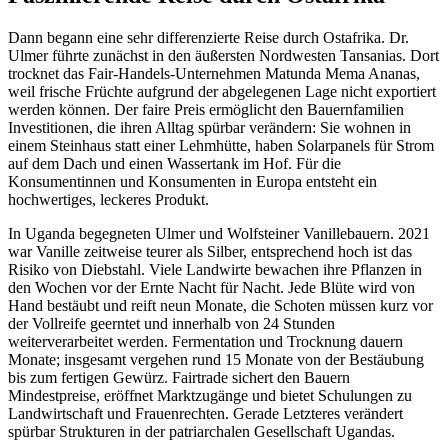
Dann begann eine sehr differenzierte Reise durch Ostafrika. Dr.
Ulmer führte zunächst in den äußersten Nordwesten Tansanias. Dort
trocknet das Fair-Handels-Unternehmen Matunda Mema Ananas,
weil frische Früchte aufgrund der abgelegenen Lage nicht exportiert
werden können. Der faire Preis ermöglicht den Bauernfamilien
Investitionen, die ihren Alltag spürbar verändern: Sie wohnen in
einem Steinhaus statt einer Lehmhütte, haben Solarpanels für Strom
auf dem Dach und einen Wassertank im Hof. Für die
Konsumentinnen und Konsumenten in Europa entsteht ein
hochwertiges, leckeres Produkt.
In Uganda begegneten Ulmer und Wolfsteiner Vanillebauern. 2021
war Vanille zeitweise teurer als Silber, entsprechend hoch ist das
Risiko von Diebstahl. Viele Landwirte bewachen ihre Pflanzen in
den Wochen vor der Ernte Nacht für Nacht. Jede Blüte wird von
Hand bestäubt und reift neun Monate, die Schoten müssen kurz vor
der Vollreife geerntet und innerhalb von 24 Stunden
weiterverarbeitet werden. Fermentation und Trocknung dauern
Monate; insgesamt vergehen rund 15 Monate von der Bestäubung
bis zum fertigen Gewürz. Fairtrade sichert den Bauern
Mindestpreise, eröffnet Marktzugänge und bietet Schulungen zu
Landwirtschaft und Frauenrechten. Gerade Letzteres verändert
spürbar Strukturen in der patriarchalen Gesellschaft Ugandas.