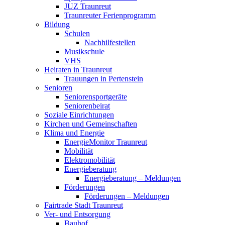
JUZ Traunreut
Traunreuter Ferienprogramm
Bildung
Schulen
Nachhilfestellen
Musikschule
VHS
Heiraten in Traunreut
Trauungen in Pertenstein
Senioren
Seniorensportgeräte
Seniorenbeirat
Soziale Einrichtungen
Kirchen und Gemeinschaften
Klima und Energie
EnergieMonitor Traunreut
Mobilität
Elektromobilität
Energieberatung
Energieberatung – Meldungen
Förderungen
Förderungen – Meldungen
Fairtrade Stadt Traunreut
Ver- und Entsorgung
Bauhof