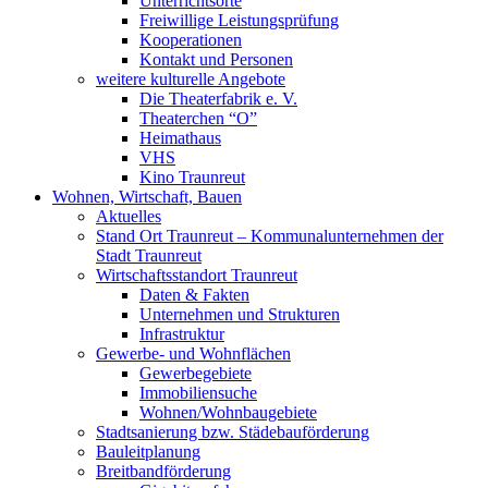
Unterrichtsorte
Freiwillige Leistungsprüfung
Kooperationen
Kontakt und Personen
weitere kulturelle Angebote
Die Theaterfabrik e. V.
Theaterchen “O”
Heimathaus
VHS
Kino Traunreut
Wohnen, Wirtschaft, Bauen
Aktuelles
Stand Ort Traunreut – Kommunalunternehmen der
Stadt Traunreut
Wirtschaftsstandort Traunreut
Daten & Fakten
Unternehmen und Strukturen
Infrastruktur
Gewerbe- und Wohnflächen
Gewerbegebiete
Immobiliensuche
Wohnen/Wohnbaugebiete
Stadtsanierung bzw. Städebauförderung
Bauleitplanung
Breitbandförderung