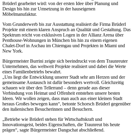
Brüderl gearbeitet wird: von der ersten Idee über Planung und
Design bis hin zur Umsetzung in der hauseigenen
Möbelmanufaktur.
Vom Grunderwerb bis zur Ausstattung realisiert die Firma Brüderl
Projekte mit einem klaren Anspruch an Qualität und Gestaltung. Das
Spektrum reicht von exklusiven Logen in der Allianz Arena über
Penthouse-Wohnungen in München bis hin zu einem eigenen
Chalet-Dorf in Aschau im Chiemgau und Projekten in Miami und
New York.
Bürgermeister Burrini zeigte sich beeindruckt von dem Traunreuter
Unternehmen, das weltweit Projekte realisiert und dabei die Werte
eines Familienbetriebs bewahrt.
„Uns liegt die Entwicklung unserer Stadt sehr am Herzen und der
gemeinsame Austausch ist dafür besonders wertvoll. Gleichzeitig
schauen wir über den Tellerrand – denn gerade aus dieser
Verbindung von Heimat und Offenheit entstehen unsere besten
Ideen. Wir wollen zeigen, dass man auch aus einer kleinen Stadt
heraus Großes bewegen kann“, betonte Schorsch Brüderl gegenüber
den italienischen Besucherinnen und Besuchern.
„Betriebe wie Brüderl stehen für Wirtschaftskraft und
Innovationsgeist, beides Eigenschaften, die Traunreut bis heute
prägen“, sagte Bürgermeister Dangschat abschließend.