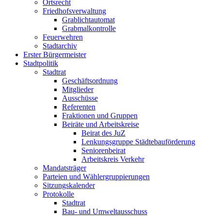
Ortsrecht
Friedhofsverwaltung
Grablichtautomat
Grabmalkontrolle
Feuerwehren
Stadtarchiv
Erster Bürgermeister
Stadtpolitik
Stadtrat
Geschäftsordnung
Mitglieder
Ausschüsse
Referenten
Fraktionen und Gruppen
Beiräte und Arbeitskreise
Beirat des JuZ
Lenkungsgruppe Städtebauförderung
Seniorenbeirat
Arbeitskreis Verkehr
Mandatsträger
Parteien und Wählergruppierungen
Sitzungskalender
Protokolle
Stadtrat
Bau- und Umweltausschuss