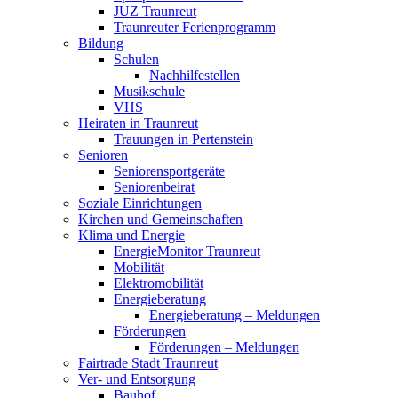
JUZ Traunreut
Traunreuter Ferienprogramm
Bildung
Schulen
Nachhilfestellen
Musikschule
VHS
Heiraten in Traunreut
Trauungen in Pertenstein
Senioren
Seniorensportgeräte
Seniorenbeirat
Soziale Einrichtungen
Kirchen und Gemeinschaften
Klima und Energie
EnergieMonitor Traunreut
Mobilität
Elektromobilität
Energieberatung
Energieberatung – Meldungen
Förderungen
Förderungen – Meldungen
Fairtrade Stadt Traunreut
Ver- und Entsorgung
Bauhof