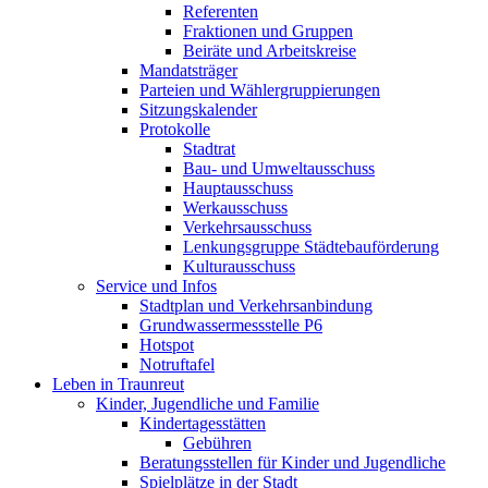
Referenten
Fraktionen und Gruppen
Beiräte und Arbeitskreise
Mandatsträger
Parteien und Wählergruppierungen
Sitzungskalender
Protokolle
Stadtrat
Bau- und Umweltausschuss
Hauptausschuss
Werkausschuss
Verkehrsausschuss
Lenkungsgruppe Städtebauförderung
Kulturausschuss
Service und Infos
Stadtplan und Verkehrsanbindung
Grundwassermessstelle P6
Hotspot
Notruftafel
Leben in Traunreut
Kinder, Jugendliche und Familie
Kindertagesstätten
Gebühren
Beratungsstellen für Kinder und Jugendliche
Spielplätze in der Stadt