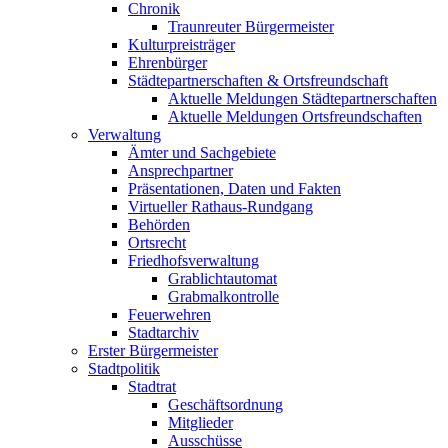
Chronik
Traunreuter Bürgermeister
Kulturpreisträger
Ehrenbürger
Städtepartnerschaften & Ortsfreundschaft
Aktuelle Meldungen Städtepartnerschaften
Aktuelle Meldungen Ortsfreundschaften
Verwaltung
Ämter und Sachgebiete
Ansprechpartner
Präsentationen, Daten und Fakten
Virtueller Rathaus-Rundgang
Behörden
Ortsrecht
Friedhofsverwaltung
Grablichtautomat
Grabmalkontrolle
Feuerwehren
Stadtarchiv
Erster Bürgermeister
Stadtpolitik
Stadtrat
Geschäftsordnung
Mitglieder
Ausschüsse