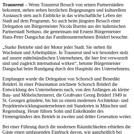
Traunreut
– Wenn Traunreut Besuch von seinen Partnerstädten
bekommt, stehen neben herzlichen Begegnungen und kulturellem
Austausch stets auch Einblicke in das wirtschaftliche Leben der
Stadt auf dem Programm. So auch beim jüngsten Besuch einer
Delegation um Bürgermeister Nicola Burrini aus der italienischen
Partnerstadt Nettuno, die gemeinsam mit Erstem Bürgermeister
Hans-Peter Dangschat das Familienunternehmen Brüderl besuchte.
„Starke Betriebe sind der Motor jeder Stadt. Sie stehen für
Wachstum und Arbeitsplätze. In Traunreut sind wir besonders stolz
auf unsere mittelständischen Unternehmen, die hier fest verwurzelt
sind und zugleich international wirken“, betonte Bürgermeister
Dangschat beim Rundgang durch den Hauptsitz des Unternehmens.
Empfangen wurde die Delegation von Schorsch und Benedikt
Brüderl. In einer Präsentation zeichnete Schorsch Brüderl die
Entwicklung des Unternehmens nach, von den Anfängen als kleine
Bau- und Möbelschreinerei, die Großvater Georg Brüderl 1949 in
St. Georgen gründete, bis hin zu einem modernen Architektur- und
Projektentwicklungsunternehmen mit Standorten in München und
Regensburg. Heute führen Sohn und Enkelkinder des
Firmengründers den Betrieb in zweiter und dritter Generation weiter.
Bei einer Führung durch die modernen Räumlichkeiten erhielten die
Gäste einen umfassenden Eindruck davon, wie ganzheitlich bei