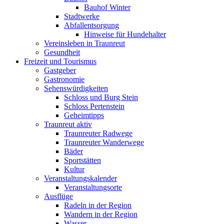
Bauhof Winter
Stadtwerke
Abfallentsorgung
Hinweise für Hundehalter
Vereinsleben in Traunreut
Gesundheit
Freizeit und Tourismus
Gastgeber
Gastronomie
Sehenswürdigkeiten
Schloss und Burg Stein
Schloss Pertenstein
Geheimtipps
Traunreut aktiv
Traunreuter Radwege
Traunreuter Wanderwege
Bäder
Sportstätten
Kultur
Veranstaltungskalender
Veranstaltungsorte
Ausflüge
Radeln in der Region
Wandern in der Region
Wasser