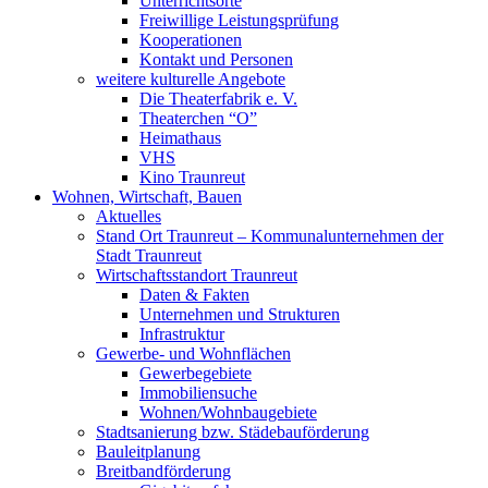
Unterrichtsorte
Freiwillige Leistungsprüfung
Kooperationen
Kontakt und Personen
weitere kulturelle Angebote
Die Theaterfabrik e. V.
Theaterchen “O”
Heimathaus
VHS
Kino Traunreut
Wohnen, Wirtschaft, Bauen
Aktuelles
Stand Ort Traunreut – Kommunalunternehmen der
Stadt Traunreut
Wirtschaftsstandort Traunreut
Daten & Fakten
Unternehmen und Strukturen
Infrastruktur
Gewerbe- und Wohnflächen
Gewerbegebiete
Immobiliensuche
Wohnen/Wohnbaugebiete
Stadtsanierung bzw. Städebauförderung
Bauleitplanung
Breitbandförderung