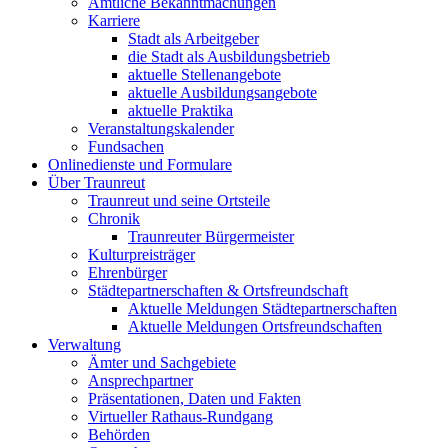
Amtliche Bekanntmachungen
Karriere
Stadt als Arbeitgeber
die Stadt als Ausbildungsbetrieb
aktuelle Stellenangebote
aktuelle Ausbildungsangebote
aktuelle Praktika
Veranstaltungskalender
Fundsachen
Onlinedienste und Formulare
Über Traunreut
Traunreut und seine Ortsteile
Chronik
Traunreuter Bürgermeister
Kulturpreisträger
Ehrenbürger
Städtepartnerschaften & Ortsfreundschaft
Aktuelle Meldungen Städtepartnerschaften
Aktuelle Meldungen Ortsfreundschaften
Verwaltung
Ämter und Sachgebiete
Ansprechpartner
Präsentationen, Daten und Fakten
Virtueller Rathaus-Rundgang
Behörden