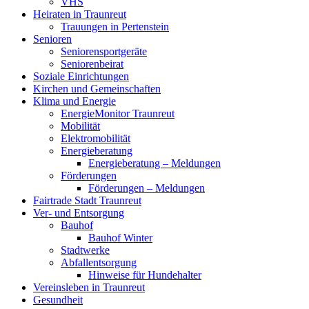
VHS
Heiraten in Traunreut
Trauungen in Pertenstein
Senioren
Seniorensportgeräte
Seniorenbeirat
Soziale Einrichtungen
Kirchen und Gemeinschaften
Klima und Energie
EnergieMonitor Traunreut
Mobilität
Elektromobilität
Energieberatung
Energieberatung – Meldungen
Förderungen
Förderungen – Meldungen
Fairtrade Stadt Traunreut
Ver- und Entsorgung
Bauhof
Bauhof Winter
Stadtwerke
Abfallentsorgung
Hinweise für Hundehalter
Vereinsleben in Traunreut
Gesundheit