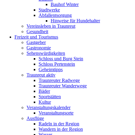
Bauhof Winter
Stadtwerke
Abfallentsorgung
Hinweise für Hundehalter
Vereinsleben in Traunreut
Gesundheit
Freizeit und Tourismus
Gastgeber
Gastronomie
Sehenswürdigkeiten
Schloss und Burg Stein
Schloss Pertenstein
Geheimtipps
Traunreut aktiv
Traunreuter Radwege
Traunreuter Wanderwege
Bäder
Sportstätten
Kultur
Veranstaltungskalender
Veranstaltungsorte
Ausflüge
Radeln in der Region
Wandern in der Region
Wasser