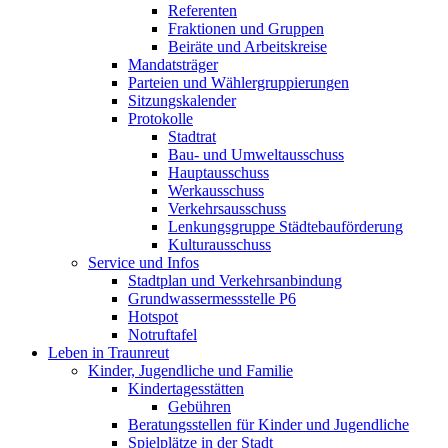
Referenten
Fraktionen und Gruppen
Beiräte und Arbeitskreise
Mandatsträger
Parteien und Wählergruppierungen
Sitzungskalender
Protokolle
Stadtrat
Bau- und Umweltausschuss
Hauptausschuss
Werkausschuss
Verkehrsausschuss
Lenkungsgruppe Städtebauförderung
Kulturausschuss
Service und Infos
Stadtplan und Verkehrsanbindung
Grundwassermessstelle P6
Hotspot
Notruftafel
Leben in Traunreut
Kinder, Jugendliche und Familie
Kindertagesstätten
Gebühren
Beratungsstellen für Kinder und Jugendliche
Spielplätze in der Stadt