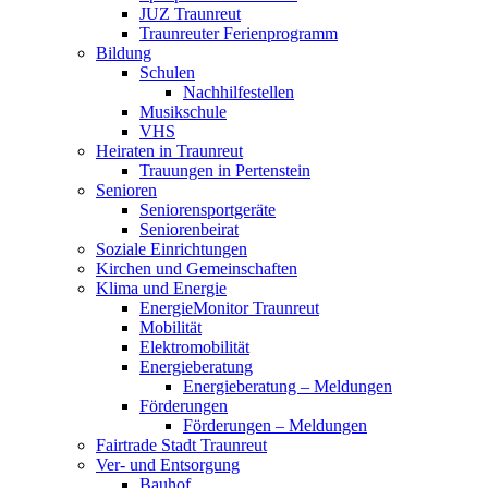
JUZ Traunreut
Traunreuter Ferienprogramm
Bildung
Schulen
Nachhilfestellen
Musikschule
VHS
Heiraten in Traunreut
Trauungen in Pertenstein
Senioren
Seniorensportgeräte
Seniorenbeirat
Soziale Einrichtungen
Kirchen und Gemeinschaften
Klima und Energie
EnergieMonitor Traunreut
Mobilität
Elektromobilität
Energieberatung
Energieberatung – Meldungen
Förderungen
Förderungen – Meldungen
Fairtrade Stadt Traunreut
Ver- und Entsorgung
Bauhof