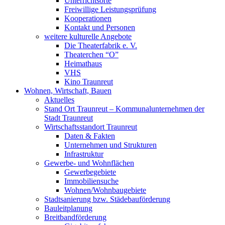
Unterrichtsorte
Freiwillige Leistungsprüfung
Kooperationen
Kontakt und Personen
weitere kulturelle Angebote
Die Theaterfabrik e. V.
Theaterchen “O”
Heimathaus
VHS
Kino Traunreut
Wohnen, Wirtschaft, Bauen
Aktuelles
Stand Ort Traunreut – Kommunalunternehmen der
Stadt Traunreut
Wirtschaftsstandort Traunreut
Daten & Fakten
Unternehmen und Strukturen
Infrastruktur
Gewerbe- und Wohnflächen
Gewerbegebiete
Immobiliensuche
Wohnen/Wohnbaugebiete
Stadtsanierung bzw. Städebauförderung
Bauleitplanung
Breitbandförderung