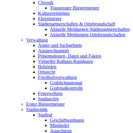
Chronik
Traunreuter Bürgermeister
Kulturpreisträger
Ehrenbürger
Städtepartnerschaften & Ortsfreundschaft
Aktuelle Meldungen Städtepartnerschaften
Aktuelle Meldungen Ortsfreundschaften
Verwaltung
Ämter und Sachgebiete
Ansprechpartner
Präsentationen, Daten und Fakten
Virtueller Rathaus-Rundgang
Behörden
Ortsrecht
Friedhofsverwaltung
Grablichtautomat
Grabmalkontrolle
Feuerwehren
Stadtarchiv
Erster Bürgermeister
Stadtpolitik
Stadtrat
Geschäftsordnung
Mitglieder
Ausschüsse