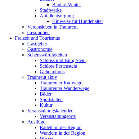
Bauhof Winter
Stadtwerke
Abfallentsorgung
Hinweise für Hundehalter
Vereinsleben in Traunreut
Gesundheit
Freizeit und Tourismus
Gastgeber
Gastronomie
Sehenswürdigkeiten
Schloss und Burg Stein
Schloss Pertenstein
Geheimtipps
Traunreut aktiv
Traunreuter Radwege
Traunreuter Wanderwege
Bäder
Sportstätten
Kultur
Veranstaltungskalender
Veranstaltungsorte
Ausflüge
Radeln in der Region
Wandern in der Region
Wasser