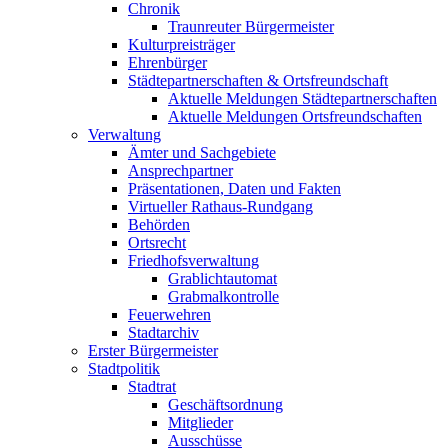
Chronik
Traunreuter Bürgermeister
Kulturpreisträger
Ehrenbürger
Städtepartnerschaften & Ortsfreundschaft
Aktuelle Meldungen Städtepartnerschaften
Aktuelle Meldungen Ortsfreundschaften
Verwaltung
Ämter und Sachgebiete
Ansprechpartner
Präsentationen, Daten und Fakten
Virtueller Rathaus-Rundgang
Behörden
Ortsrecht
Friedhofsverwaltung
Grablichtautomat
Grabmalkontrolle
Feuerwehren
Stadtarchiv
Erster Bürgermeister
Stadtpolitik
Stadtrat
Geschäftsordnung
Mitglieder
Ausschüsse