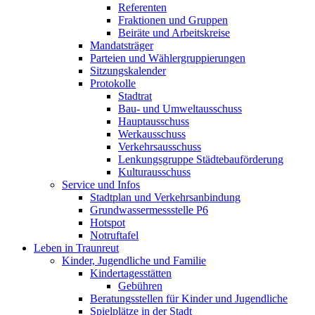
Referenten
Fraktionen und Gruppen
Beiräte und Arbeitskreise
Mandatsträger
Parteien und Wählergruppierungen
Sitzungskalender
Protokolle
Stadtrat
Bau- und Umweltausschuss
Hauptausschuss
Werkausschuss
Verkehrsausschuss
Lenkungsgruppe Städtebauförderung
Kulturausschuss
Service und Infos
Stadtplan und Verkehrsanbindung
Grundwassermessstelle P6
Hotspot
Notruftafel
Leben in Traunreut
Kinder, Jugendliche und Familie
Kindertagesstätten
Gebühren
Beratungsstellen für Kinder und Jugendliche
Spielplätze in der Stadt