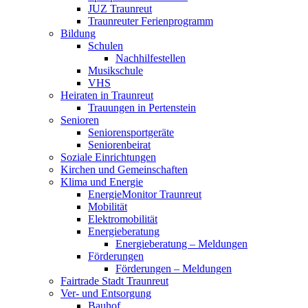
JUZ Traunreut
Traunreuter Ferienprogramm
Bildung
Schulen
Nachhilfestellen
Musikschule
VHS
Heiraten in Traunreut
Trauungen in Pertenstein
Senioren
Seniorensportgeräte
Seniorenbeirat
Soziale Einrichtungen
Kirchen und Gemeinschaften
Klima und Energie
EnergieMonitor Traunreut
Mobilität
Elektromobilität
Energieberatung
Energieberatung – Meldungen
Förderungen
Förderungen – Meldungen
Fairtrade Stadt Traunreut
Ver- und Entsorgung
Bauhof