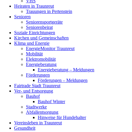
VHS
Heiraten in Traunreut
Trauungen in Pertenstein
Senioren
Seniorensportgeräte
Seniorenbeirat
Soziale Einrichtungen
Kirchen und Gemeinschaften
Klima und Energie
EnergieMonitor Traunreut
Mobilität
Elektromobilität
Energieberatung
Energieberatung – Meldungen
Förderungen
Förderungen – Meldungen
Fairtrade Stadt Traunreut
Ver- und Entsorgung
Bauhof
Bauhof Winter
Stadtwerke
Abfallentsorgung
Hinweise für Hundehalter
Vereinsleben in Traunreut
Gesundheit