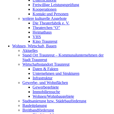
Unterrichtsorte
Freiwillige Leistungsprüfung
Kooperationen
Kontakt und Personen
weitere kulturelle Angebote
Die Theaterfabrik e. V.
Theaterchen “O”
Heimathaus
VHS
Kino Traunreut
Wohnen, Wirtschaft, Bauen
Aktuelles
Stand Ort Traunreut – Kommunalunternehmen der
Stadt Traunreut
Wirtschaftsstandort Traunreut
Daten & Fakten
Unternehmen und Strukturen
Infrastruktur
Gewerbe- und Wohnflächen
Gewerbegebiete
Immobiliensuche
Wohnen/Wohnbaugebiete
Stadtsanierung bzw. Städebauförderung
Bauleitplanung
Breitbandförderung