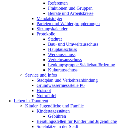
Referenten
Fraktionen und Gruppen
Beiräte und Arbeitskreise
Mandatsträger
Parteien und Wählergruppierungen
Sitzungskalender
Protokolle
Stadtrat
Bau- und Umweltausschuss
Hauptausschuss
Werkausschuss
Verkehrsausschuss
Lenkungsgruppe Städtebauförderung
Kulturausschuss
Service und Infos
Stadtplan und Verkehrsanbindung
Grundwassermessstelle P6
Hotspot
Notruftafel
Leben in Traunreut
Kinder, Jugendliche und Familie
Kindertagesstätten
Gebühren
Beratungsstellen für Kinder und Jugendliche
Spielplätze in der Stadt