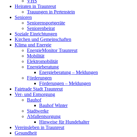
VHS
Heiraten in Traunreut
Trauungen in Pertenstein
Senioren
Seniorensportgeräte
Seniorenbeirat
Soziale Einrichtungen
Kirchen und Gemeinschaften
Klima und Energie
EnergieMonitor Traunreut
Mobilität
Elektromobilität
Energieberatung
Energieberatung – Meldungen
Förderungen
Förderungen – Meldungen
Fairtrade Stadt Traunreut
Ver- und Entsorgung
Bauhof
Bauhof Winter
Stadtwerke
Abfallentsorgung
Hinweise für Hundehalter
Vereinsleben in Traunreut
Gesundheit