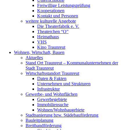
Unterrichtsorte
Freiwillige Leistungsprüfung
Kooperationen
Kontakt und Personen
weitere kulturelle Angebote
Die Theaterfabrik e. V.
Theaterchen “O”
Heimathaus
VHS
Kino Traunreut
Wohnen, Wirtschaft, Bauen
Aktuelles
Stand Ort Traunreut – Kommunalunternehmen der
Stadt Traunreut
Wirtschaftsstandort Traunreut
Daten & Fakten
Unternehmen und Strukturen
Infrastruktur
Gewerbe- und Wohnflächen
Gewerbegebiete
Immobiliensuche
Wohnen/Wohnbaugebiete
Stadtsanierung bzw. Städebauförderung
Bauleitplanung
Breitbandförderung