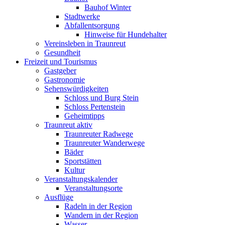
Bauhof Winter
Stadtwerke
Abfallentsorgung
Hinweise für Hundehalter
Vereinsleben in Traunreut
Gesundheit
Freizeit und Tourismus
Gastgeber
Gastronomie
Sehenswürdigkeiten
Schloss und Burg Stein
Schloss Pertenstein
Geheimtipps
Traunreut aktiv
Traunreuter Radwege
Traunreuter Wanderwege
Bäder
Sportstätten
Kultur
Veranstaltungskalender
Veranstaltungsorte
Ausflüge
Radeln in der Region
Wandern in der Region
Wasser