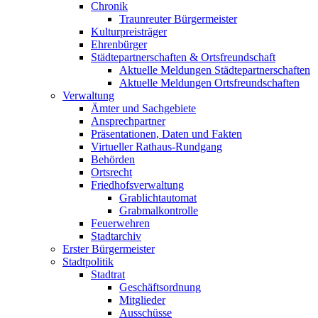
Chronik
Traunreuter Bürgermeister
Kulturpreisträger
Ehrenbürger
Städtepartnerschaften & Ortsfreundschaft
Aktuelle Meldungen Städtepartnerschaften
Aktuelle Meldungen Ortsfreundschaften
Verwaltung
Ämter und Sachgebiete
Ansprechpartner
Präsentationen, Daten und Fakten
Virtueller Rathaus-Rundgang
Behörden
Ortsrecht
Friedhofsverwaltung
Grablichtautomat
Grabmalkontrolle
Feuerwehren
Stadtarchiv
Erster Bürgermeister
Stadtpolitik
Stadtrat
Geschäftsordnung
Mitglieder
Ausschüsse