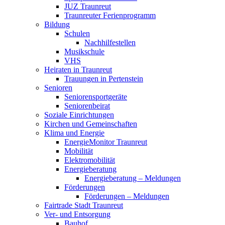
JUZ Traunreut
Traunreuter Ferienprogramm
Bildung
Schulen
Nachhilfestellen
Musikschule
VHS
Heiraten in Traunreut
Trauungen in Pertenstein
Senioren
Seniorensportgeräte
Seniorenbeirat
Soziale Einrichtungen
Kirchen und Gemeinschaften
Klima und Energie
EnergieMonitor Traunreut
Mobilität
Elektromobilität
Energieberatung
Energieberatung – Meldungen
Förderungen
Förderungen – Meldungen
Fairtrade Stadt Traunreut
Ver- und Entsorgung
Bauhof