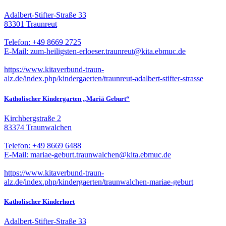
Adalbert-Stifter-Straße 33
83301 Traunreut
Telefon: +49 8669 2725
E-Mail: zum-heiligsten-erloeser.traunreut@kita.ebmuc.de
https://www.kitaverbund-traun-
alz.de/index.php/kindergaerten/traunreut-adalbert-stifter-strasse
Katholischer Kindergarten „Mariä Geburt“
Kirchbergstraße 2
83374 Traunwalchen
Telefon: +49 8669 6488
E-Mail: mariae-geburt.traunwalchen@kita.ebmuc.de
https://www.kitaverbund-traun-
alz.de/index.php/kindergaerten/traunwalchen-mariae-geburt
Katholischer Kinderhort
Adalbert-Stifter-Straße 33