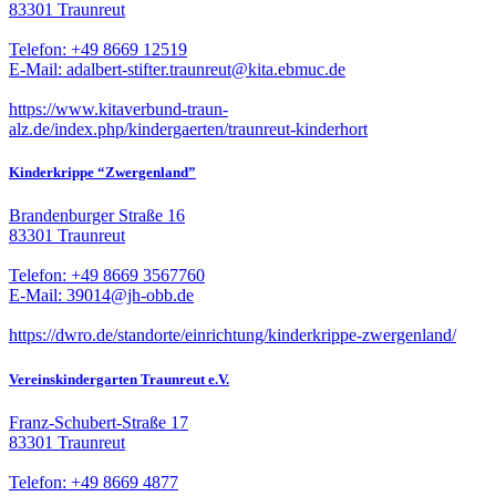
83301 Traunreut
Telefon: +49 8669 12519
E-Mail: adalbert-stifter.traunreut@kita.ebmuc.de
https://www.kitaverbund-traun-
alz.de/index.php/kindergaerten/traunreut-kinderhort
Kinderkrippe “Zwergenland”
Brandenburger Straße 16
83301 Traunreut
Telefon: +49 8669 3567760
E-Mail: 39014@jh-obb.de
https://dwro.de/standorte/einrichtung/kinderkrippe-zwergenland/
Vereinskindergarten Traunreut e.V.
Franz-Schubert-Straße 17
83301 Traunreut
Telefon: +49 8669 4877