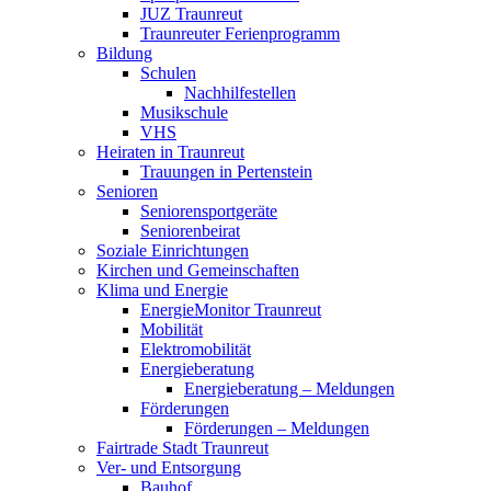
JUZ Traunreut
Traunreuter Ferienprogramm
Bildung
Schulen
Nachhilfestellen
Musikschule
VHS
Heiraten in Traunreut
Trauungen in Pertenstein
Senioren
Seniorensportgeräte
Seniorenbeirat
Soziale Einrichtungen
Kirchen und Gemeinschaften
Klima und Energie
EnergieMonitor Traunreut
Mobilität
Elektromobilität
Energieberatung
Energieberatung – Meldungen
Förderungen
Förderungen – Meldungen
Fairtrade Stadt Traunreut
Ver- und Entsorgung
Bauhof