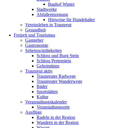
Bauhof Winter
Stadtwerke
Abfallentsorgung
Hinweise für Hundehalter
Vereinsleben in Traunreut
Gesundheit
Freizeit und Tourismus
Gastgeber
Gastronomie
Sehenswürdigkeiten
Schloss und Burg Stein
Schloss Pertenstein
Geheimtipps
Traunreut aktiv
Traunreuter Radwege
Traunreuter Wanderwege
Bäder
Sportstätten
Kultur
Veranstaltungskalender
Veranstaltungsorte
Ausflüge
Radeln in der Region
Wandern in der Region
Wasser