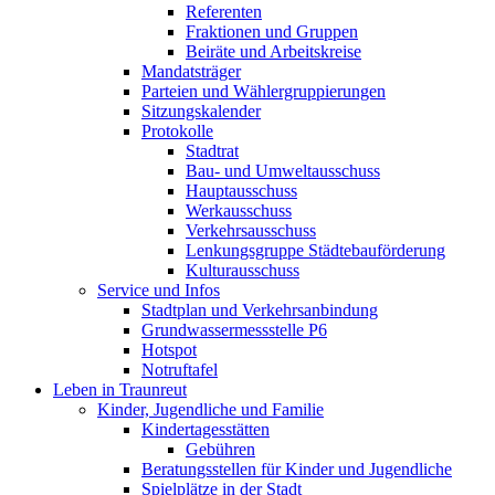
Referenten
Fraktionen und Gruppen
Beiräte und Arbeitskreise
Mandatsträger
Parteien und Wählergruppierungen
Sitzungskalender
Protokolle
Stadtrat
Bau- und Umweltausschuss
Hauptausschuss
Werkausschuss
Verkehrsausschuss
Lenkungsgruppe Städtebauförderung
Kulturausschuss
Service und Infos
Stadtplan und Verkehrsanbindung
Grundwassermessstelle P6
Hotspot
Notruftafel
Leben in Traunreut
Kinder, Jugendliche und Familie
Kindertagesstätten
Gebühren
Beratungsstellen für Kinder und Jugendliche
Spielplätze in der Stadt