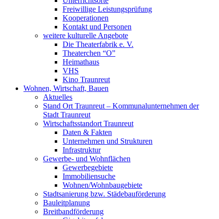
Unterrichtsorte
Freiwillige Leistungsprüfung
Kooperationen
Kontakt und Personen
weitere kulturelle Angebote
Die Theaterfabrik e. V.
Theaterchen “O”
Heimathaus
VHS
Kino Traunreut
Wohnen, Wirtschaft, Bauen
Aktuelles
Stand Ort Traunreut – Kommunalunternehmen der
Stadt Traunreut
Wirtschaftsstandort Traunreut
Daten & Fakten
Unternehmen und Strukturen
Infrastruktur
Gewerbe- und Wohnflächen
Gewerbegebiete
Immobiliensuche
Wohnen/Wohnbaugebiete
Stadtsanierung bzw. Städebauförderung
Bauleitplanung
Breitbandförderung