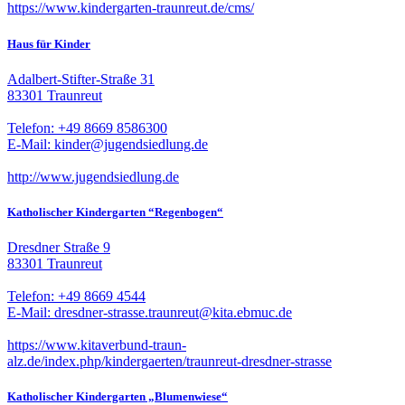
https://www.kindergarten-traunreut.de/cms/
Haus für Kinder
Adalbert-Stifter-Straße 31
83301 Traunreut
Telefon: +49 8669 8586300
E-Mail: kinder@jugendsiedlung.de
http://www.jugendsiedlung.de
Katholischer Kindergarten “Regenbogen“
Dresdner Straße 9
83301 Traunreut
Telefon: +49 8669 4544
E-Mail: dresdner-strasse.traunreut@kita.ebmuc.de
https://www.kitaverbund-traun-
alz.de/index.php/kindergaerten/traunreut-dresdner-strasse
Katholischer Kindergarten „Blumenwiese“