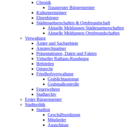
Chronik
Traunreuter Bürgermeister
Kulturpreisträger
Ehrenbürger
Städtepartnerschaften & Ortsfreundschaft
Aktuelle Meldungen Städtepartnerschaften
Aktuelle Meldungen Ortsfreundschaften
Verwaltung
Ämter und Sachgebiete
Ansprechpartner
Präsentationen, Daten und Fakten
Virtueller Rathaus-Rundgang
Behörden
Ortsrecht
Friedhofsverwaltung
Grablichtautomat
Grabmalkontrolle
Feuerwehren
Stadtarchiv
Erster Bürgermeister
Stadtpolitik
Stadtrat
Geschäftsordnung
Mitglieder
Ausschüsse