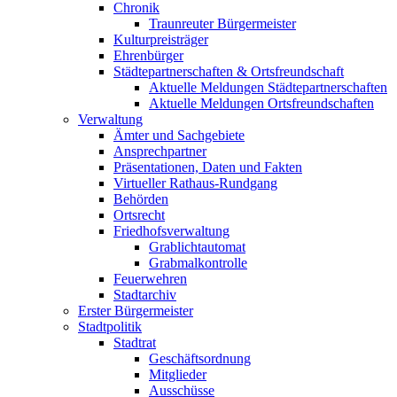
Chronik
Traunreuter Bürgermeister
Kulturpreisträger
Ehrenbürger
Städtepartnerschaften & Ortsfreundschaft
Aktuelle Meldungen Städtepartnerschaften
Aktuelle Meldungen Ortsfreundschaften
Verwaltung
Ämter und Sachgebiete
Ansprechpartner
Präsentationen, Daten und Fakten
Virtueller Rathaus-Rundgang
Behörden
Ortsrecht
Friedhofsverwaltung
Grablichtautomat
Grabmalkontrolle
Feuerwehren
Stadtarchiv
Erster Bürgermeister
Stadtpolitik
Stadtrat
Geschäftsordnung
Mitglieder
Ausschüsse