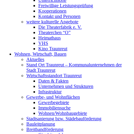
Unterrichtsorte
Freiwillige Leistungsprüfung
Kooperationen
Kontakt und Personen
weitere kulturelle Angebote
Die Theaterfabrik e. V.
Theaterchen “O”
Heimathaus
VHS
Kino Traunreut
Wohnen, Wirtschaft, Bauen
Aktuelles
Stand Ort Traunreut – Kommunalunternehmen der
Stadt Traunreut
Wirtschaftsstandort Traunreut
Daten & Fakten
Unternehmen und Strukturen
Infrastruktur
Gewerbe- und Wohnflächen
Gewerbegebiete
Immobiliensuche
Wohnen/Wohnbaugebiete
Stadtsanierung bzw. Städebauförderung
Bauleitplanung
Breitbandförderung