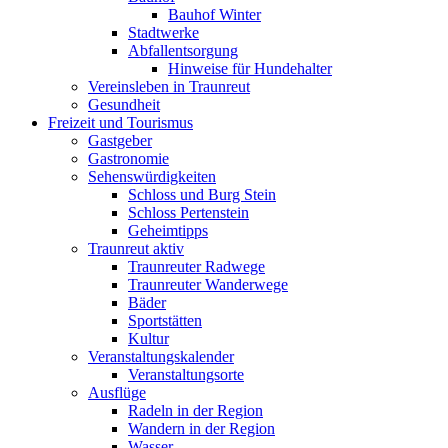
Bauhof Winter
Stadtwerke
Abfallentsorgung
Hinweise für Hundehalter
Vereinsleben in Traunreut
Gesundheit
Freizeit und Tourismus
Gastgeber
Gastronomie
Sehenswürdigkeiten
Schloss und Burg Stein
Schloss Pertenstein
Geheimtipps
Traunreut aktiv
Traunreuter Radwege
Traunreuter Wanderwege
Bäder
Sportstätten
Kultur
Veranstaltungskalender
Veranstaltungsorte
Ausflüge
Radeln in der Region
Wandern in der Region
Wasser