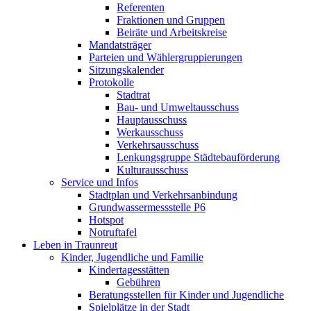
Referenten
Fraktionen und Gruppen
Beiräte und Arbeitskreise
Mandatsträger
Parteien und Wählergruppierungen
Sitzungskalender
Protokolle
Stadtrat
Bau- und Umweltausschuss
Hauptausschuss
Werkausschuss
Verkehrsausschuss
Lenkungsgruppe Städtebauförderung
Kulturausschuss
Service und Infos
Stadtplan und Verkehrsanbindung
Grundwassermessstelle P6
Hotspot
Notruftafel
Leben in Traunreut
Kinder, Jugendliche und Familie
Kindertagesstätten
Gebühren
Beratungsstellen für Kinder und Jugendliche
Spielplätze in der Stadt