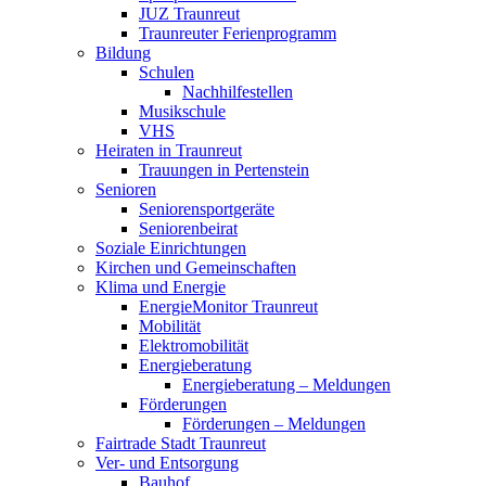
JUZ Traunreut
Traunreuter Ferienprogramm
Bildung
Schulen
Nachhilfestellen
Musikschule
VHS
Heiraten in Traunreut
Trauungen in Pertenstein
Senioren
Seniorensportgeräte
Seniorenbeirat
Soziale Einrichtungen
Kirchen und Gemeinschaften
Klima und Energie
EnergieMonitor Traunreut
Mobilität
Elektromobilität
Energieberatung
Energieberatung – Meldungen
Förderungen
Förderungen – Meldungen
Fairtrade Stadt Traunreut
Ver- und Entsorgung
Bauhof