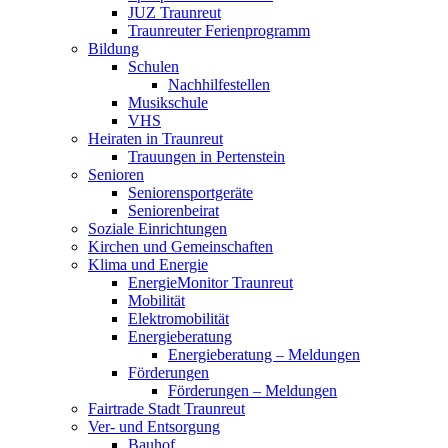
JUZ Traunreut
Traunreuter Ferienprogramm
Bildung
Schulen
Nachhilfestellen
Musikschule
VHS
Heiraten in Traunreut
Trauungen in Pertenstein
Senioren
Seniorensportgeräte
Seniorenbeirat
Soziale Einrichtungen
Kirchen und Gemeinschaften
Klima und Energie
EnergieMonitor Traunreut
Mobilität
Elektromobilität
Energieberatung
Energieberatung – Meldungen
Förderungen
Förderungen – Meldungen
Fairtrade Stadt Traunreut
Ver- und Entsorgung
Bauhof