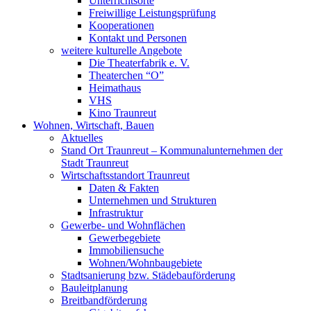
Unterrichtsorte
Freiwillige Leistungsprüfung
Kooperationen
Kontakt und Personen
weitere kulturelle Angebote
Die Theaterfabrik e. V.
Theaterchen “O”
Heimathaus
VHS
Kino Traunreut
Wohnen, Wirtschaft, Bauen
Aktuelles
Stand Ort Traunreut – Kommunalunternehmen der
Stadt Traunreut
Wirtschaftsstandort Traunreut
Daten & Fakten
Unternehmen und Strukturen
Infrastruktur
Gewerbe- und Wohnflächen
Gewerbegebiete
Immobiliensuche
Wohnen/Wohnbaugebiete
Stadtsanierung bzw. Städebauförderung
Bauleitplanung
Breitbandförderung