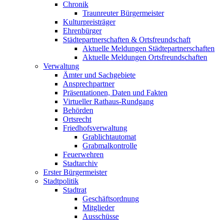
Chronik
Traunreuter Bürgermeister
Kulturpreisträger
Ehrenbürger
Städtepartnerschaften & Ortsfreundschaft
Aktuelle Meldungen Städtepartnerschaften
Aktuelle Meldungen Ortsfreundschaften
Verwaltung
Ämter und Sachgebiete
Ansprechpartner
Präsentationen, Daten und Fakten
Virtueller Rathaus-Rundgang
Behörden
Ortsrecht
Friedhofsverwaltung
Grablichtautomat
Grabmalkontrolle
Feuerwehren
Stadtarchiv
Erster Bürgermeister
Stadtpolitik
Stadtrat
Geschäftsordnung
Mitglieder
Ausschüsse