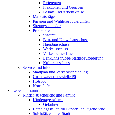
Referenten
Fraktionen und Gruppen
Beiräte und Arbeitskreise
Mandatsträger
Parteien und Wählergruppierungen
Sitzungskalender
Protokolle
Stadtrat
Bau- und Umweltausschuss
Hauptausschuss
Werkausschuss
Verkehrsausschuss
Lenkungsgruppe Städtebauförderung
Kulturausschuss
Service und Infos
Stadtplan und Verkehrsanbindung
Grundwassermessstelle P6
Hotspot
Notruftafel
Leben in Traunreut
Kinder, Jugendliche und Familie
Kindertagesstätten
Gebühren
Beratungsstellen für Kinder und Jugendliche
Spielplätze in der Stadt