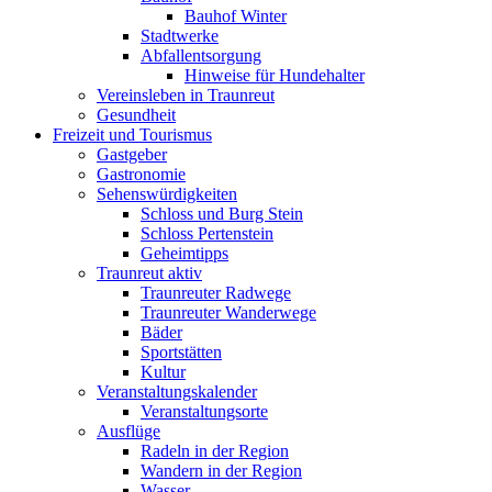
Bauhof Winter
Stadtwerke
Abfallentsorgung
Hinweise für Hundehalter
Vereinsleben in Traunreut
Gesundheit
Freizeit und Tourismus
Gastgeber
Gastronomie
Sehenswürdigkeiten
Schloss und Burg Stein
Schloss Pertenstein
Geheimtipps
Traunreut aktiv
Traunreuter Radwege
Traunreuter Wanderwege
Bäder
Sportstätten
Kultur
Veranstaltungskalender
Veranstaltungsorte
Ausflüge
Radeln in der Region
Wandern in der Region
Wasser