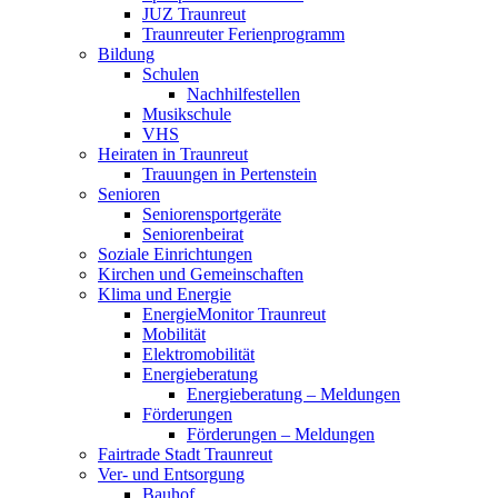
JUZ Traunreut
Traunreuter Ferienprogramm
Bildung
Schulen
Nachhilfestellen
Musikschule
VHS
Heiraten in Traunreut
Trauungen in Pertenstein
Senioren
Seniorensportgeräte
Seniorenbeirat
Soziale Einrichtungen
Kirchen und Gemeinschaften
Klima und Energie
EnergieMonitor Traunreut
Mobilität
Elektromobilität
Energieberatung
Energieberatung – Meldungen
Förderungen
Förderungen – Meldungen
Fairtrade Stadt Traunreut
Ver- und Entsorgung
Bauhof