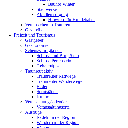
Bauhof Winter
Stadtwerke
Abfallentsorgung
Hinweise für Hundehalter
Vereinsleben in Traunreut
Gesundheit
Freizeit und Tourismus
Gastgeber
Gastronomie
Sehenswürdigkeiten
Schloss und Burg Stein
Schloss Pertenstein
Geheimtipps
Traunreut aktiv
Traunreuter Radwege
Traunreuter Wanderwege
Bäder
Sportstätten
Kultur
Veranstaltungskalender
Veranstaltungsorte
Ausflüge
Radeln in der Region
Wandern in der Region
Wasser