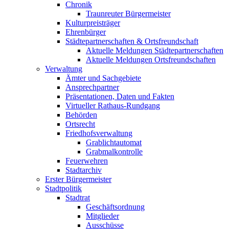
Chronik
Traunreuter Bürgermeister
Kulturpreisträger
Ehrenbürger
Städtepartnerschaften & Ortsfreundschaft
Aktuelle Meldungen Städtepartnerschaften
Aktuelle Meldungen Ortsfreundschaften
Verwaltung
Ämter und Sachgebiete
Ansprechpartner
Präsentationen, Daten und Fakten
Virtueller Rathaus-Rundgang
Behörden
Ortsrecht
Friedhofsverwaltung
Grablichtautomat
Grabmalkontrolle
Feuerwehren
Stadtarchiv
Erster Bürgermeister
Stadtpolitik
Stadtrat
Geschäftsordnung
Mitglieder
Ausschüsse