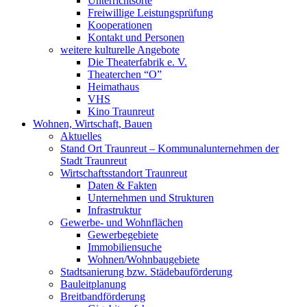
Unterrichtsorte
Freiwillige Leistungsprüfung
Kooperationen
Kontakt und Personen
weitere kulturelle Angebote
Die Theaterfabrik e. V.
Theaterchen “O”
Heimathaus
VHS
Kino Traunreut
Wohnen, Wirtschaft, Bauen
Aktuelles
Stand Ort Traunreut – Kommunalunternehmen der
Stadt Traunreut
Wirtschaftsstandort Traunreut
Daten & Fakten
Unternehmen und Strukturen
Infrastruktur
Gewerbe- und Wohnflächen
Gewerbegebiete
Immobiliensuche
Wohnen/Wohnbaugebiete
Stadtsanierung bzw. Städebauförderung
Bauleitplanung
Breitbandförderung