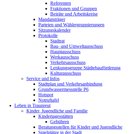
Referenten
Fraktionen und Gruppen
Beiräte und Arbeitskreise
Mandatsträger
Parteien und Wählergruppierungen
Sitzungskalender
Protokolle
Stadtrat
Bau- und Umweltausschuss
Hauptausschuss
Werkausschuss
Verkehrsausschuss
Lenkungsgruppe Städtebauförderung
Kulturausschuss
Service und Infos
Stadtplan und Verkehrsanbindung
Grundwassermessstelle P6
Hotspot
Notruftafel
Leben in Traunreut
Kinder, Jugendliche und Familie
Kindertagesstätten
Gebühren
Beratungsstellen für Kinder und Jugendliche
Spielplätze in der Stadt