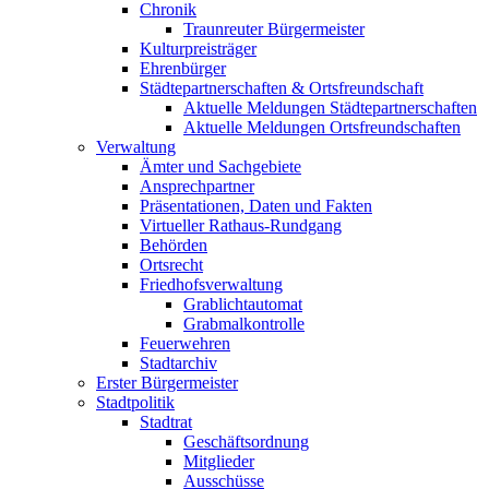
Chronik
Traunreuter Bürgermeister
Kulturpreisträger
Ehrenbürger
Städtepartnerschaften & Ortsfreundschaft
Aktuelle Meldungen Städtepartnerschaften
Aktuelle Meldungen Ortsfreundschaften
Verwaltung
Ämter und Sachgebiete
Ansprechpartner
Präsentationen, Daten und Fakten
Virtueller Rathaus-Rundgang
Behörden
Ortsrecht
Friedhofsverwaltung
Grablichtautomat
Grabmalkontrolle
Feuerwehren
Stadtarchiv
Erster Bürgermeister
Stadtpolitik
Stadtrat
Geschäftsordnung
Mitglieder
Ausschüsse