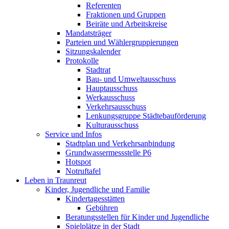
Referenten
Fraktionen und Gruppen
Beiräte und Arbeitskreise
Mandatsträger
Parteien und Wählergruppierungen
Sitzungskalender
Protokolle
Stadtrat
Bau- und Umweltausschuss
Hauptausschuss
Werkausschuss
Verkehrsausschuss
Lenkungsgruppe Städtebauförderung
Kulturausschuss
Service und Infos
Stadtplan und Verkehrsanbindung
Grundwassermessstelle P6
Hotspot
Notruftafel
Leben in Traunreut
Kinder, Jugendliche und Familie
Kindertagesstätten
Gebühren
Beratungsstellen für Kinder und Jugendliche
Spielplätze in der Stadt