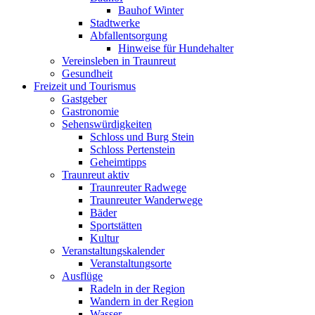
Bauhof Winter
Stadtwerke
Abfallentsorgung
Hinweise für Hundehalter
Vereinsleben in Traunreut
Gesundheit
Freizeit und Tourismus
Gastgeber
Gastronomie
Sehenswürdigkeiten
Schloss und Burg Stein
Schloss Pertenstein
Geheimtipps
Traunreut aktiv
Traunreuter Radwege
Traunreuter Wanderwege
Bäder
Sportstätten
Kultur
Veranstaltungskalender
Veranstaltungsorte
Ausflüge
Radeln in der Region
Wandern in der Region
Wasser