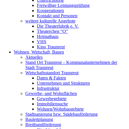
Unterrichtsorte
Freiwillige Leistungsprüfung
Kooperationen
Kontakt und Personen
weitere kulturelle Angebote
Die Theaterfabrik e. V.
Theaterchen “O”
Heimathaus
VHS
Kino Traunreut
Wohnen, Wirtschaft, Bauen
Aktuelles
Stand Ort Traunreut – Kommunalunternehmen der
Stadt Traunreut
Wirtschaftsstandort Traunreut
Daten & Fakten
Unternehmen und Strukturen
Infrastruktur
Gewerbe- und Wohnflächen
Gewerbegebiete
Immobiliensuche
Wohnen/Wohnbaugebiete
Stadtsanierung bzw. Städebauförderung
Bauleitplanung
Breitbandförderung