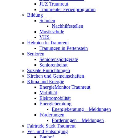
JUZ Traunreut
Traunreuter Ferienprogramm
Bildung
Schulen
Nachhilfestellen
Musikschule
VHS
Heiraten in Traunreut
Trauungen in Pertenstein
Senioren
Seniorensportgeräte
Seniorenbeirat
Soziale Einrichtungen
Kirchen und Gemeinschaften
Klima und Energie
EnergieMonitor Traunreut
Mobilität
Elektromobilität
Energieberatung
Energieberatung – Meldungen
Förderungen
Förderungen – Meldungen
Fairtrade Stadt Traunreut
Ver- und Entsorgung
Bauhof