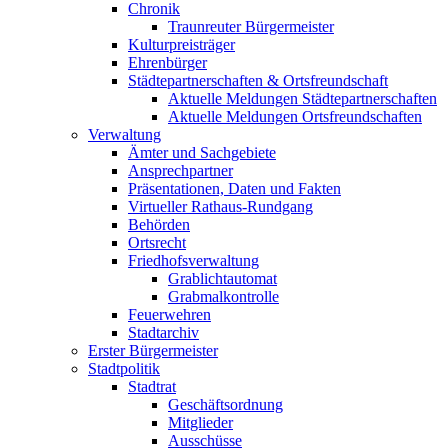
Chronik
Traunreuter Bürgermeister
Kulturpreisträger
Ehrenbürger
Städtepartnerschaften & Ortsfreundschaft
Aktuelle Meldungen Städtepartnerschaften
Aktuelle Meldungen Ortsfreundschaften
Verwaltung
Ämter und Sachgebiete
Ansprechpartner
Präsentationen, Daten und Fakten
Virtueller Rathaus-Rundgang
Behörden
Ortsrecht
Friedhofsverwaltung
Grablichtautomat
Grabmalkontrolle
Feuerwehren
Stadtarchiv
Erster Bürgermeister
Stadtpolitik
Stadtrat
Geschäftsordnung
Mitglieder
Ausschüsse