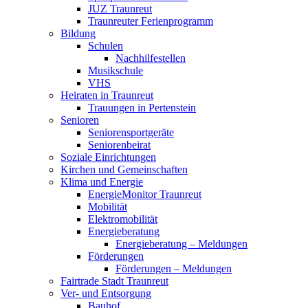
JUZ Traunreut
Traunreuter Ferienprogramm
Bildung
Schulen
Nachhilfestellen
Musikschule
VHS
Heiraten in Traunreut
Trauungen in Pertenstein
Senioren
Seniorensportgeräte
Seniorenbeirat
Soziale Einrichtungen
Kirchen und Gemeinschaften
Klima und Energie
EnergieMonitor Traunreut
Mobilität
Elektromobilität
Energieberatung
Energieberatung – Meldungen
Förderungen
Förderungen – Meldungen
Fairtrade Stadt Traunreut
Ver- und Entsorgung
Bauhof