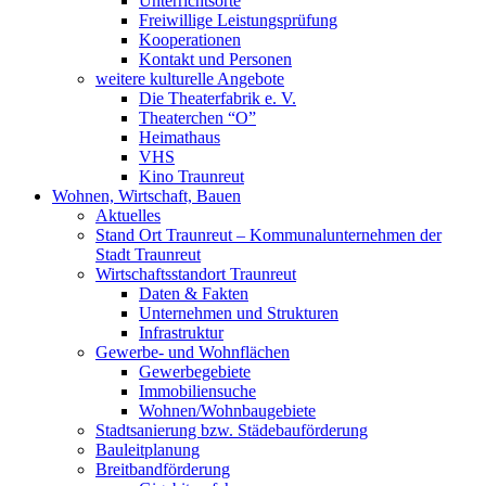
Unterrichtsorte
Freiwillige Leistungsprüfung
Kooperationen
Kontakt und Personen
weitere kulturelle Angebote
Die Theaterfabrik e. V.
Theaterchen “O”
Heimathaus
VHS
Kino Traunreut
Wohnen, Wirtschaft, Bauen
Aktuelles
Stand Ort Traunreut – Kommunalunternehmen der
Stadt Traunreut
Wirtschaftsstandort Traunreut
Daten & Fakten
Unternehmen und Strukturen
Infrastruktur
Gewerbe- und Wohnflächen
Gewerbegebiete
Immobiliensuche
Wohnen/Wohnbaugebiete
Stadtsanierung bzw. Städebauförderung
Bauleitplanung
Breitbandförderung