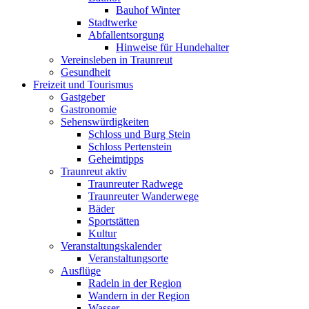
Bauhof Winter
Stadtwerke
Abfallentsorgung
Hinweise für Hundehalter
Vereinsleben in Traunreut
Gesundheit
Freizeit und Tourismus
Gastgeber
Gastronomie
Sehenswürdigkeiten
Schloss und Burg Stein
Schloss Pertenstein
Geheimtipps
Traunreut aktiv
Traunreuter Radwege
Traunreuter Wanderwege
Bäder
Sportstätten
Kultur
Veranstaltungskalender
Veranstaltungsorte
Ausflüge
Radeln in der Region
Wandern in der Region
Wasser