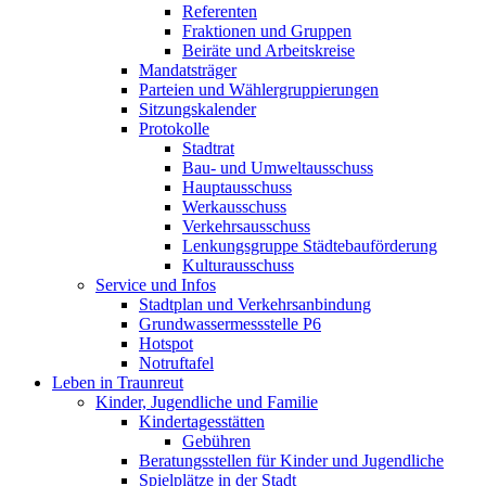
Referenten
Fraktionen und Gruppen
Beiräte und Arbeitskreise
Mandatsträger
Parteien und Wählergruppierungen
Sitzungskalender
Protokolle
Stadtrat
Bau- und Umweltausschuss
Hauptausschuss
Werkausschuss
Verkehrsausschuss
Lenkungsgruppe Städtebauförderung
Kulturausschuss
Service und Infos
Stadtplan und Verkehrsanbindung
Grundwassermessstelle P6
Hotspot
Notruftafel
Leben in Traunreut
Kinder, Jugendliche und Familie
Kindertagesstätten
Gebühren
Beratungsstellen für Kinder und Jugendliche
Spielplätze in der Stadt