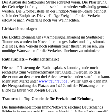
Der Ausbau der Salzburger Straße schreitet voran. Die Pflasterung
der Gehsteige ist fertig und diese können wieder vollständig genutzt
werden. Die Großbaustelle an der Fridtjof-Nansen-Straße befindet
sich in der Endphase. Die vorläufige Freigabe für den Verkehr
erfolgt je nach Wetterlage noch vor Weihnachten.
Lichtzeichenanlagen
Die Lichtzeichenanlagen (= Ampelsignalanlagen) im Stadtgebiet
Traunreuts wurden im November neu geschaltet und abgestimmt.
Ziel ist es, den Verkehr noch reibungsfreier fließen zu lassen, um
unnötige Wartezeiten für die Verkehrsteilnehmer zu minimieren.
Rathausplatz – Weihnachtsmarkt
Die neue Pflasterung des Rathausplatzes konnte gerade noch
rechtzeitig zum Weihnachtsmarkt fertiggestellt werden, so dass
dieser nun an den ersten drei Adventswochenenden stattfinden kann.
Mehr zum Markt unter
www.traunreut.de
. Weiter geht es dann mit
der Neugestaltung des Platzes am 14.12. mit der Pflanzung einer
Eiche zu Ehren von Joseph Beuys.
Traunreut – Top Gemeinde für Freizeit und Erholung
Die Immobilienplattform ImmoNetzwerk zeichnet Deutschlands
Städte in insgesamt acht Kategorien hinsichtlich ihrer Lebensqualität